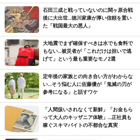
石田三成と戦っていないのに関ヶ原合戦
後に大出世...徳川家康が厚い信頼を置い
た「戦国最大の悪人」
大地震でまず確保すべきは水でも食料で
もない...被災者が「これだけは担いで逃
げて」という最も重要なモノ2選
定年後の家族との向き合い方がわからな
い...そう悩む人に佐藤優が「鬼滅の刃が
参考になる」と話すワケ
「人間扱いされなくて新鮮」「お金もら
って大人のキッザニア体験」...正社員も
稼ぐスキマバイトの不都合な真実