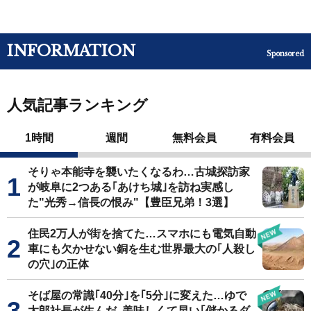
INFORMATION
Sponsored
人気記事ランキング
1時間
週間
無料会員
有料会員
そりゃ本能寺を襲いたくなるわ…古城探訪家
が岐阜に2つある｢あけち城｣を訪ね実感し
た"光秀→信長の恨み"【豊臣兄弟！3選】
住民2万人が街を捨てた…スマホにも電気自動
車にも欠かせない銅を生む世界最大の｢人殺し
の穴｣の正体
そば屋の常識｢40分｣を｢5分｣に変えた…ゆで
太郎社長が生んだ､美味しくて早い｢儲かるダ