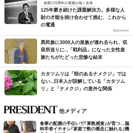
創業125周年の電通が描く未来
125年磨き続けた課題解決力。多様な人
財の才能を掛け合わせて挑む、これから
の電通
Sponsored
異民族に3000人の皇族が連れ去られ、収
容所送りに...「戦利品」になった女性皇
族たちがたどった悲惨な結末
カタツムリは「殻のあるナメクジ」では
ない...日本人が誤解している「カタツム
リ」と「ナメクジ」の意外な関係
食事の配膳の手伝いで｢算数感覚｣が育つ…脳
科学者イチオシ｢家庭で数の概念に触れる｣機