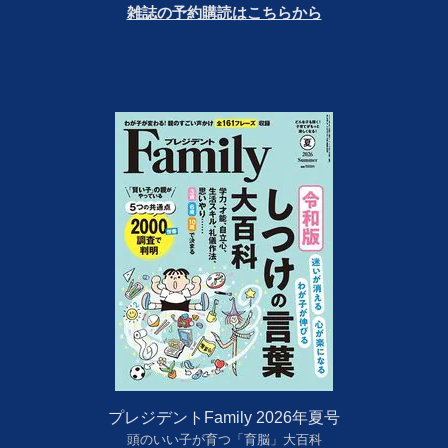
雑誌の予約購読はこちらから
プレジデントFamily 2026年夏号
頭のいい子が育つ「育脳」大百科