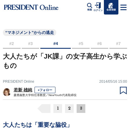
会員登録
検索
ログイン
“マネジメント”からの逃走
#2
#3
#4
#5
#6
#7
大人たちが「JK課」の女子高生から学ぶ
もの
PRESIDENT Online
2014/05/16 15:00
若新 雄純
+フォロー
慶應義塾大学特任准教授／NewYouth代表取締役
1
2
3
大人たちは「重要な脇役」