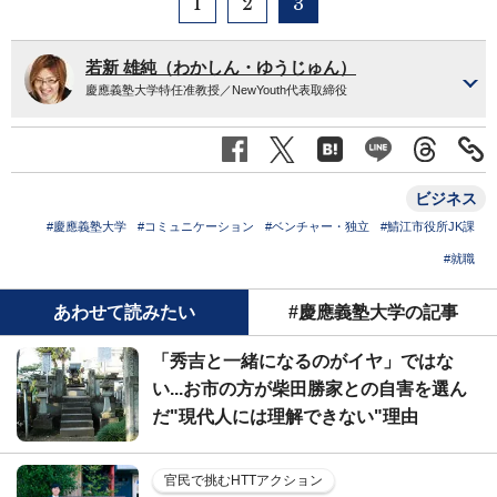
1
2
3
若新 雄純（わかしん・ゆうじゅん）
慶應義塾大学特任准教授／NewYouth代表取締役
ビジネス
#慶應義塾大学
#コミュニケーション
#ベンチャー・独立
#鯖江市役所JK課
#就職
あわせて読みたい
#慶應義塾大学の記事
「秀吉と一緒になるのがイヤ」ではな
い...お市の方が柴田勝家との自害を選ん
だ"現代人には理解できない"理由
官民で挑むHTTアクション