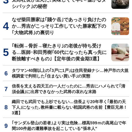
シパック｣の秘密
なぜ柴田勝家は｢賤ケ岳｣であっさり負けたの
か…秀吉がこっそり工作していた勝家配下の
｢大物武将｣の裏切り
｢転倒→骨折→寝たきり｣の老後が待ち受け
る…医師･和田秀樹｢60代になったら真っ先に
断捨離すべきもの｣【定年後の黄金期3選】
タワマン40階以上の｢3戸に1戸｣は住民登録ナシ…神戸市の大規
模調査で判明した｢住まない買い手｣の実態
信長を支える四天王の一人だったのに…秀吉にハメられて｢清
須会議｣に出席できなかった武将の哀れな末路
織田でも武田でも上杉でもない…信長より20年早く｢最初の天
下人｣になった､教科書に載らない戦国武将の名前【豊臣兄弟！
3選】
｢サンダル登山の若者｣より実は危険…標高599ｍの高尾山で年
間100件超の遭難事故を起こしている"張本人"