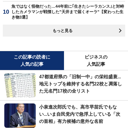
魚ではなく怪物だった…44年前に｢生きたシーラカンス｣と対峙
したカメラマンが戦慄した"天井まで届くオーラ"【変わった生
き物3選】
もっと見る
この記事の読者に
ビジネスの
人気の記事
人気記事
47都道府県の「旧制一中」の栄枯盛衰...
地元トップを維持する名門22校と凋落し
た元名門17校の全リスト
小泉進次郎氏でも、高市早苗氏でもな
い...いま自民党内で急浮上している「次
の首相」有力候補の意外な名前