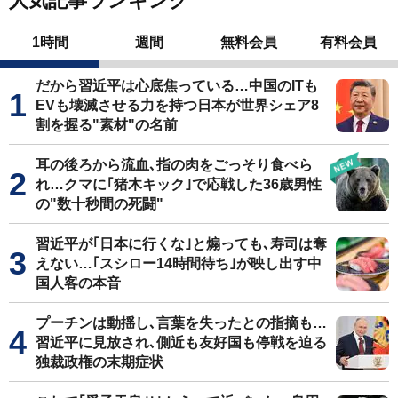
人気記事ランキング
1時間
週間
無料会員
有料会員
だから習近平は心底焦っている…中国のITも
EVも壊滅させる力を持つ日本が世界シェア8
割を握る"素材"の名前
耳の後ろから流血､指の肉をごっそり食べら
れ…クマに｢猪木キック｣で応戦した36歳男性
の"数十秒間の死闘"
習近平が｢日本に行くな｣と煽っても､寿司は奪
えない…｢スシロー14時間待ち｣が映し出す中
国人客の本音
プーチンは動揺し､言葉を失ったとの指摘も…
習近平に見放され､側近も友好国も停戦を迫る
独裁政権の末期症状