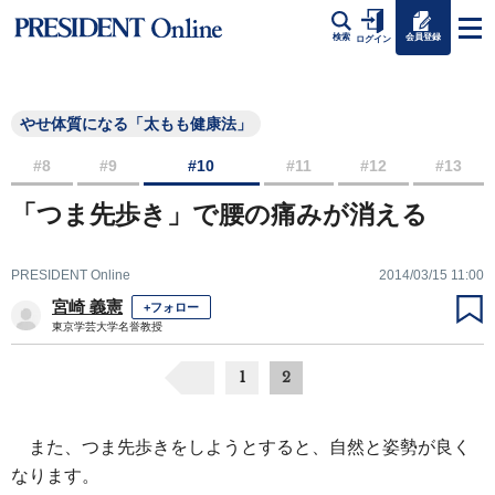
会員登録
検索
ログイン
やせ体質になる「太もも健康法」
#8
#9
#10
#11
#12
#13
「つま先歩き」で腰の痛みが消える
PRESIDENT Online
2014/03/15 11:00
宮崎 義憲
+フォロー
東京学芸大学名誉教授
1
2
また、つま先歩きをしようとすると、自然と姿勢が良く
なります。