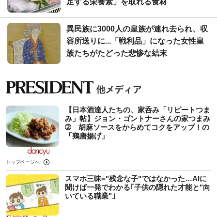
足する栄養素」を取れる食材
異民族に3000人の皇族が連れ去られ、収
容所送りに...「戦利品」になった女性皇
族たちがたどった悲惨な結末
【日本酒達人たちの、家呑み「リピートつま
み」帖】ジョン・ゴントナーさんの家つまみ
➁ 胡麻ソースをからめてコクをアップ！の
「鶏唐揚げ」
トップページへ
スマホ三昧="残念な子"ではなかった…AIに
聞けば一発でわかる｢子供の隠れた才能と"向
いている職業"｣