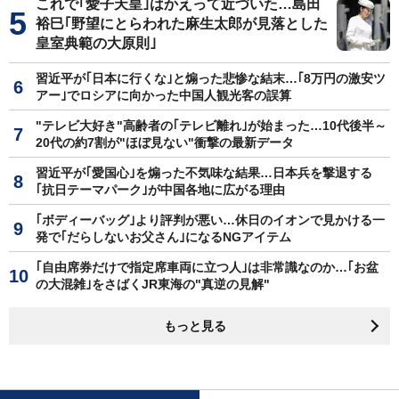
これで｢愛子天皇｣はかえって近づいた…島田
裕巳｢野望にとらわれた麻生太郎が見落とした
皇室典範の大原則｣
習近平が｢日本に行くな｣と煽った悲惨な結末…｢8万円の激安ツ
アー｣でロシアに向かった中国人観光客の誤算
"テレビ大好き"高齢者の｢テレビ離れ｣が始まった…10代後半～
20代の約7割が"ほぼ見ない"衝撃の最新データ
習近平が｢愛国心｣を煽った不気味な結果…日本兵を撃退する
｢抗日テーマパーク｣が中国各地に広がる理由
｢ボディーバッグ｣より評判が悪い…休日のイオンで見かける一
発で｢だらしないお父さん｣になるNGアイテム
｢自由席券だけで指定席車両に立つ人｣は非常識なのか…｢お盆
の大混雑｣をさばくJR東海の"真逆の見解"
もっと見る