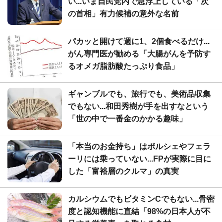
い...いま自民党内で急浮上している「次
の首相」有力候補の意外な名前
パカッと開けて週に1、2個食べるだけ...
がん専門医が勧める「大腸がんを予防す
るオメガ脂肪酸たっぷり食品」
ギャンブルでも、旅行でも、美術品収集
でもない...和田秀樹が手を出すなという
「世の中で一番金のかかる趣味」
「本当のお金持ち」はポルシェやフェラ
ーリには乗っていない...FPが実際に目に
した「富裕層のクルマ」の真実
カルシウムでもビタミンCでもない...骨密
度と認知機能に直結「98%の日本人が不