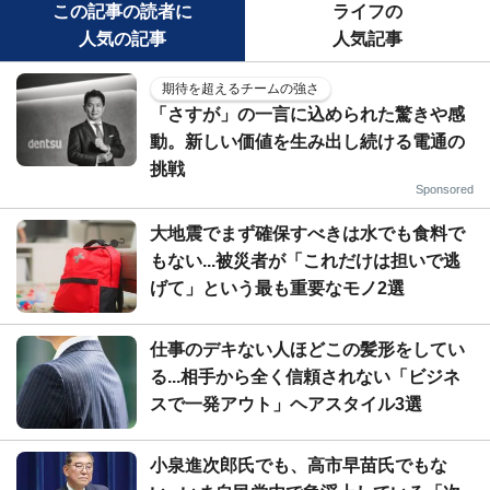
この記事の読者に
ライフの
人気の記事
人気記事
期待を超えるチームの強さ
「さすが」の一言に込められた驚きや感
動。新しい価値を生み出し続ける電通の
挑戦
Sponsored
大地震でまず確保すべきは水でも食料で
もない...被災者が「これだけは担いで逃
げて」という最も重要なモノ2選
仕事のデキない人ほどこの髪形をしてい
る...相手から全く信頼されない「ビジネ
スで一発アウト」ヘアスタイル3選
小泉進次郎氏でも、高市早苗氏でもな