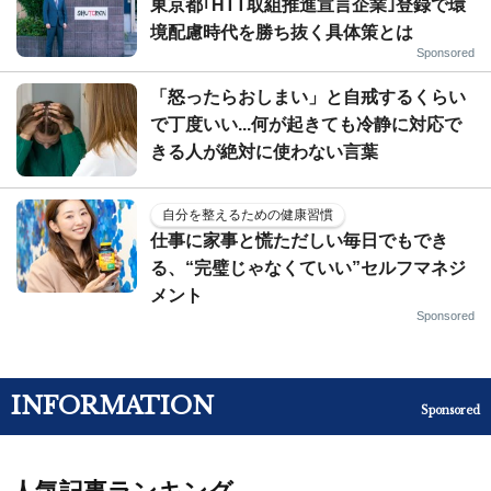
東京都｢HTT取組推進宣言企業｣登録で環
境配慮時代を勝ち抜く具体策とは
Sponsored
「怒ったらおしまい」と自戒するくらい
で丁度いい...何が起きても冷静に対応で
きる人が絶対に使わない言葉
自分を整えるための健康習慣
仕事に家事と慌ただしい毎日でもでき
る、“完璧じゃなくていい”セルフマネジ
メント
Sponsored
INFORMATION
Sponsored