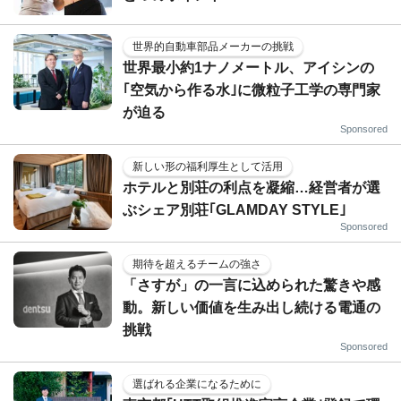
世界的自動車部品メーカーの挑戦
世界最小約1ナノメートル、アイシンの
｢空気から作る水｣に微粒子工学の専門家
が迫る
Sponsored
新しい形の福利厚生として活用
ホテルと別荘の利点を凝縮…経営者が選
ぶシェア別荘｢GLAMDAY STYLE｣
Sponsored
期待を超えるチームの強さ
「さすが」の一言に込められた驚きや感
動。新しい価値を生み出し続ける電通の
挑戦
Sponsored
選ばれる企業になるために