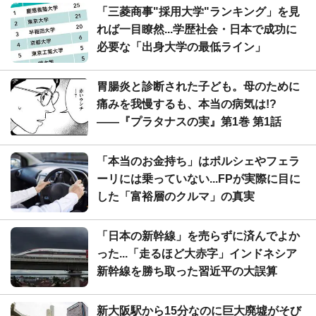
「三菱商事"採用大学"ランキング」を見
れば一目瞭然...学歴社会・日本で成功に
必要な「出身大学の最低ライン」
胃腸炎と診断された子ども。母のために
痛みを我慢するも、本当の病気は!?
――『プラタナスの実』第1巻 第1話
「本当のお金持ち」はポルシェやフェラ
ーリには乗っていない...FPが実際に目に
した「富裕層のクルマ」の真実
「日本の新幹線」を売らずに済んでよか
った...「走るほど大赤字」インドネシア
新幹線を勝ち取った習近平の大誤算
新大阪駅から15分なのに巨大廃墟がそび