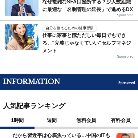
なぜ複雑なSFAは挫折する？少人数組織
に最適な「名刺管理の延長」で進めるDX
Sponsored
自分を整えるための健康習慣
仕事に家事と慌ただしい毎日でもでき
る、“完璧じゃなくていい”セルフマネジ
メント
Sponsored
INFORMATION
Sponsored
人気記事ランキング
1時間
週間
無料会員
有料会員
だから習近平は心底焦っている…中国のITも