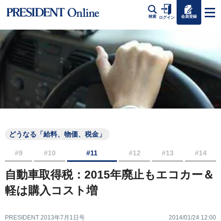
会員登録
検索
ログイン
どうなる「給料、物価、税金」
#9
#10
#11
#12
#13
#14
自動車取得税：2015年廃止もエコカー＆
軽は購入コスト増
PRESIDENT 2013年7月1日号
2014/01/24 12:00