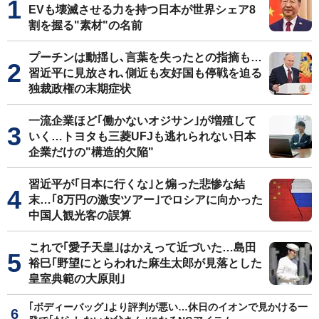
EVも壊滅させる力を持つ日本が世界シェア8
割を握る"素材"の名前
プーチンは動揺し､言葉を失ったとの指摘も…
習近平に見放され､側近も友好国も停戦を迫る
独裁政権の末期症状
一流企業ほど｢働かないオジサン｣が増殖して
いく…トヨタも三菱UFJも逃れられない日本
企業だけの"構造的欠陥"
習近平が｢日本に行くな｣と煽った悲惨な結
末…｢8万円の激安ツアー｣でロシアに向かった
中国人観光客の誤算
これで｢愛子天皇｣はかえって近づいた…島田
裕巳｢野望にとらわれた麻生太郎が見落とした
皇室典範の大原則｣
｢ボディーバッグ｣より評判が悪い…休日のイオンで見かける一