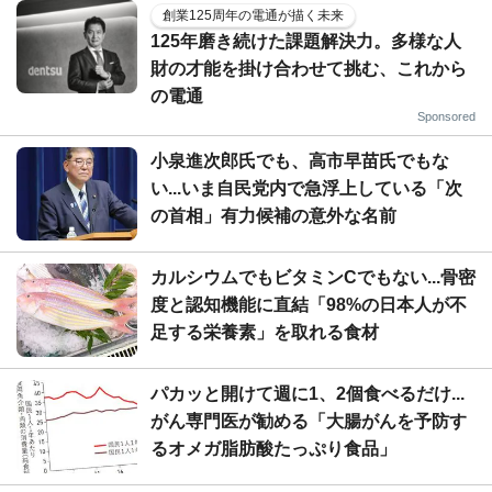
創業125周年の電通が描く未来
125年磨き続けた課題解決力。多様な人
財の才能を掛け合わせて挑む、これから
の電通
Sponsored
小泉進次郎氏でも、高市早苗氏でもな
い...いま自民党内で急浮上している「次
の首相」有力候補の意外な名前
カルシウムでもビタミンCでもない...骨密
度と認知機能に直結「98%の日本人が不
足する栄養素」を取れる食材
パカッと開けて週に1、2個食べるだけ...
がん専門医が勧める「大腸がんを予防す
るオメガ脂肪酸たっぷり食品」