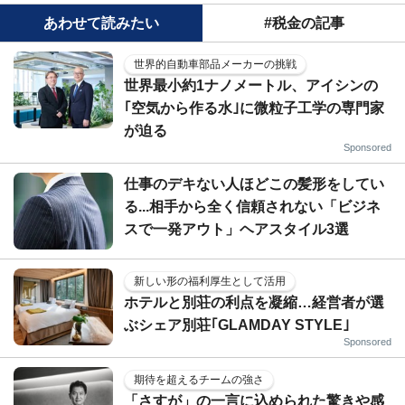
あわせて読みたい
#税金の記事
世界的自動車部品メーカーの挑戦
世界最小約1ナノメートル、アイシンの
｢空気から作る水｣に微粒子工学の専門家
が迫る
Sponsored
仕事のデキない人ほどこの髪形をしてい
る...相手から全く信頼されない「ビジネ
スで一発アウト」ヘアスタイル3選
新しい形の福利厚生として活用
ホテルと別荘の利点を凝縮…経営者が選
ぶシェア別荘｢GLAMDAY STYLE｣
Sponsored
期待を超えるチームの強さ
「さすが」の一言に込められた驚きや感