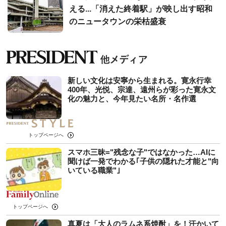
える...「消えた終着駅」が映し出す昭和
のニュータウンの栄枯盛衰
新しい文化は安寧から生まれる。寛永行幸
400年、光悦、宗達、遠州らが彩った寛永文
化の魅力と、今年見たい名所・名作選
トップページへ
スマホ三昧="残念な子"ではなかった…AIに
聞けば一発でわかる｢子供の隠れた才能と"向
いている職業"｣
トップページへ
真夏は「大人のラムネ系焼酎」を！汗かいて