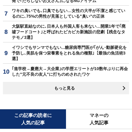
発で｢だらしないお父さん｣になるNGアイテム
ワキの臭いでも､口臭でもない…女性の大半が不潔と感じてい
るのに､75%の男性が見落としている"臭い"の正体
大阪駅直結なのに､日本人も外国人客も来ない…開業1年で｢廃
墟フードコート｣と呼ばれたピカピカ新施設の悲劇【残念なタ
テモノ3選】
イワシでもサンマでもない...糖尿病専門医が｢がん･動脈硬化を
予防し､美肌を保つ栄養素をとれる魚の種類｣【最強の魚活術3
選】
｢進学校→慶應大→大企業｣の学歴エリートが10数年ぶりに再会
した"元不良の友人"に打ちのめされたワケ
もっと見る
この記事の読者に
マネーの
人気の記事
人気記事