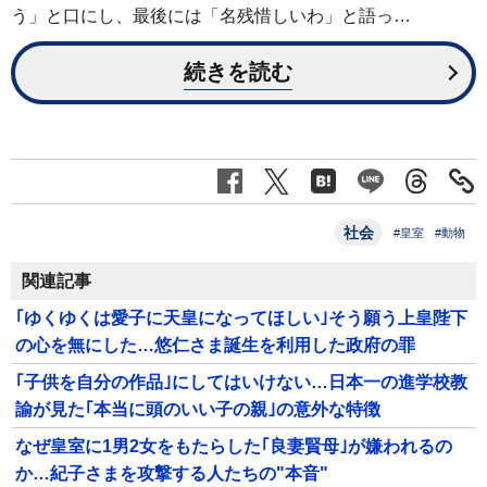
う」と口にし、最後には「名残惜しいわ」と語っ…
続きを読む
社会
#皇室
#動物
関連記事
｢ゆくゆくは愛子に天皇になってほしい｣そう願う上皇陛下
の心を無にした…悠仁さま誕生を利用した政府の罪
｢子供を自分の作品｣にしてはいけない…日本一の進学校教
諭が見た｢本当に頭のいい子の親｣の意外な特徴
なぜ皇室に1男2女をもたらした｢良妻賢母｣が嫌われるの
か…紀子さまを攻撃する人たちの"本音"