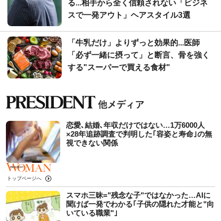
る...相手から全く信頼されない「ビジネ
スで一発アウト」ヘアスタイル3選
「牛乳だけ」よりずっと効果的...医師
「必ず一緒に摂って」と断言、骨を強く
する"スーパーで買える食材"
恋愛､結婚､年収だけではない…1万6000人
×28年追跡調査で判明した｢容姿と寿命｣の無
視できない関係
トップページへ
スマホ三昧="残念な子"ではなかった…AIに
聞けば一発でわかる｢子供の隠れた才能と"向
いている職業"｣