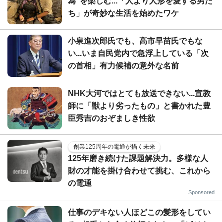
為"を楽しむ...「人より人形を愛する男た
ち」が奇妙な生活を始めたワケ
小泉進次郎氏でも、高市早苗氏でもな
い...いま自民党内で急浮上している「次
の首相」有力候補の意外な名前
NHK大河ではとても放送できない...宣教
師に「獣より劣ったもの」と書かれた豊
臣秀吉のおぞましき性欲
創業125周年の電通が描く未来
125年磨き続けた課題解決力。多様な人
財の才能を掛け合わせて挑む、これから
の電通
Sponsored
仕事のデキない人ほどこの髪形をしてい