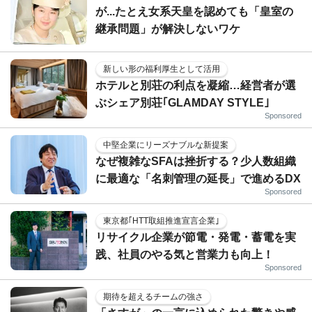
が...たとえ女系天皇を認めても「皇室の
継承問題」が解決しないワケ
新しい形の福利厚生として活用
ホテルと別荘の利点を凝縮…経営者が選
ぶシェア別荘｢GLAMDAY STYLE｣
Sponsored
中堅企業にリーズナブルな新提案
なぜ複雑なSFAは挫折する？少人数組織
に最適な「名刺管理の延長」で進めるDX
Sponsored
東京都｢HTT取組推進宣言企業｣
リサイクル企業が節電・発電・蓄電を実
践、社員のやる気と営業力も向上！
Sponsored
期待を超えるチームの強さ