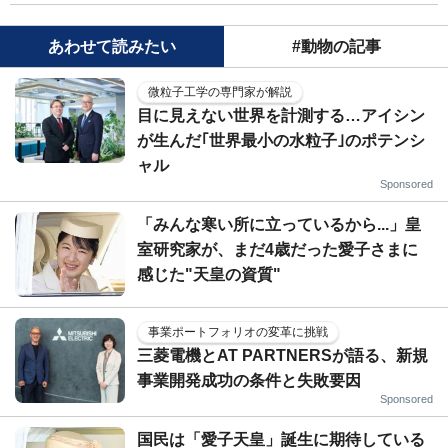
あわせて読みたい
#動物の記事
微粒子工学の専門家が解説
目に見えない世界を計測する…アイシン
が生んだ｢世界最小の水粒子｣のポテンシ
ャル
Sponsored
「みんな寒い所に立っているから...」皇
室研究家が、まだ4歳だった愛子さまに
感じた"天皇の資質"
事業ポートフォリオの変革に挑戦
三菱電機とAT PARTNERSが語る、新規
事業開発成功の条件と失敗要因
Sponsored
国民は「愛子天皇」誕生に期待している