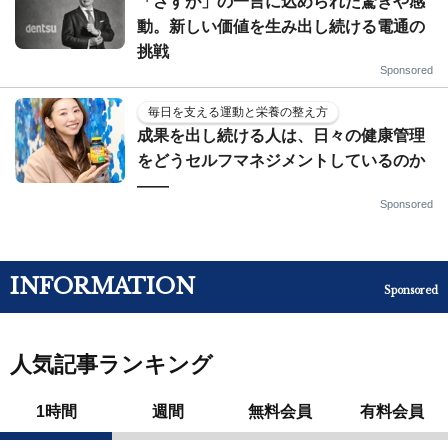
「さすが」の一言に込められた驚きや感
動。新しい価値を生み出し続ける電通の
挑戦
Sponsored
毎日を支える運動と栄養の整え方
成果を出し続ける人は、日々の健康管理
をどうセルフマネジメントしているのか
——
Sponsored
INFORMATION
Sponsored
人気記事ランキング
1時間
週間
無料会員
有料会員