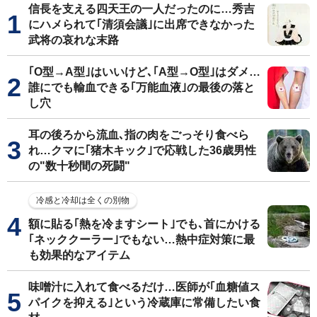
信長を支える四天王の一人だったのに…秀吉
にハメられて｢清須会議｣に出席できなかった
武将の哀れな末路
｢O型→A型｣はいいけど､｢A型→O型｣はダメ…
誰にでも輸血できる｢万能血液｣の最後の落と
し穴
耳の後ろから流血､指の肉をごっそり食べら
れ…クマに｢猪木キック｣で応戦した36歳男性
の"数十秒間の死闘"
冷感と冷却は全くの別物
額に貼る｢熱を冷ますシート｣でも､首にかける
｢ネッククーラー｣でもない…熱中症対策に最
も効果的なアイテム
味噌汁に入れて食べるだけ…医師が｢血糖値ス
パイクを抑える｣という冷蔵庫に常備したい食