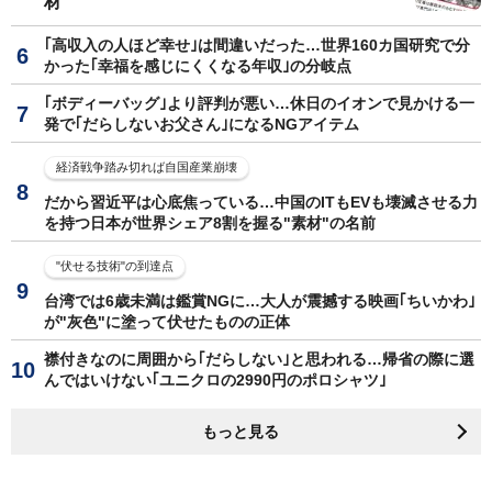
材
｢高収入の人ほど幸せ｣は間違いだった…世界160カ国研究で分
かった｢幸福を感じにくくなる年収｣の分岐点
｢ボディーバッグ｣より評判が悪い…休日のイオンで見かける一
発で｢だらしないお父さん｣になるNGアイテム
経済戦争踏み切れば自国産業崩壊
だから習近平は心底焦っている…中国のITもEVも壊滅させる力
を持つ日本が世界シェア8割を握る"素材"の名前
"伏せる技術"の到達点
台湾では6歳未満は鑑賞NGに…大人が震撼する映画｢ちいかわ｣
が"灰色"に塗って伏せたものの正体
襟付きなのに周囲から｢だらしない｣と思われる…帰省の際に選
んではいけない｢ユニクロの2990円のポロシャツ｣
もっと見る