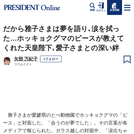
会員登録
検索
ログイン
だから雅子さまは夢を語り､涙を拭っ
た…ホッキョクグマのピースが教えて
くれた天皇陛下､愛子さまとの深い絆
矢部 万紀子
+フォロー
コラムニスト
雅子さまが愛媛県のとべ動物園でホッキョクグマの「ピ
ース」と対面した。「会うのが夢でした」。その言葉が各
メディアで報じられた。ガラス越しの対面中、「涙出ちゃ