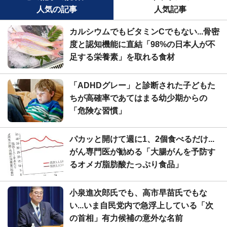
人気の記事
人気記事
カルシウムでもビタミンCでもない...骨密
度と認知機能に直結「98%の日本人が不
足する栄養素」を取れる食材
「ADHDグレー」と診断された子どもた
ちが高確率であてはまる幼少期からの
「危険な習慣」
パカッと開けて週に1、2個食べるだけ...
がん専門医が勧める「大腸がんを予防す
るオメガ脂肪酸たっぷり食品」
小泉進次郎氏でも、高市早苗氏でもな
い...いま自民党内で急浮上している「次
の首相」有力候補の意外な名前