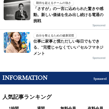
期待を超えるチームの強さ
「さすが」の一言に込められた驚きや感
動。新しい価値を生み出し続ける電通の
挑戦
Sponsored
自分を整えるための健康習慣
仕事に家事と慌ただしい毎日でもでき
る、“完璧じゃなくていい”セルフマネジ
メント
Sponsored
INFORMATION
Sponsored
人気記事ランキング
1時間
週間
無料会員
有料会員