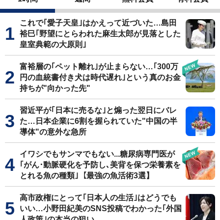
これで｢愛子天皇｣はかえって近づいた…島田
裕巳｢野望にとらわれた麻生太郎が見落とした
皇室典範の大原則｣
富裕層の｢ペット離れ｣が止まらない…｢300万
円の血統書付き犬は時代遅れ｣という真のお金
持ちが"向かった先"
習近平が｢日本に売るな｣と煽った翌日にバレ
た…日本企業に6割を握られていた"中国の半
導体"の意外な急所
イワシでもサンマでもない...糖尿病専門医が
｢がん･動脈硬化を予防し､美背を保つ栄養素を
とれる魚の種類｣【最強の魚活術3選】
高市政権にとって｢日本人の生活｣はどうでも
いい…小野田紀美のSNS投稿でわかった｢外国
人政策｣の本当の狙い