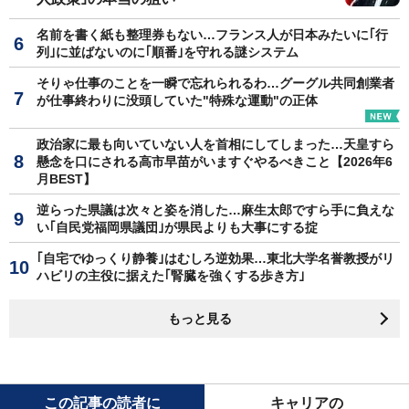
名前を書く紙も整理券もない…フランス人が日本みたいに｢行
列｣に並ばないのに｢順番｣を守れる謎システム
そりゃ仕事のことを一瞬で忘れられるわ…グーグル共同創業者
が仕事終わりに没頭していた"特殊な運動"の正体
政治家に最も向いていない人を首相にしてしまった…天皇すら
懸念を口にされる高市早苗がいますぐやるべきこと【2026年6
月BEST】
逆らった県議は次々と姿を消した…麻生太郎ですら手に負えな
い｢自民党福岡県議団｣が県民よりも大事にする掟
｢自宅でゆっくり静養｣はむしろ逆効果…東北大学名誉教授がリ
ハビリの主役に据えた｢腎臓を強くする歩き方｣
もっと見る
この記事の読者に
キャリアの