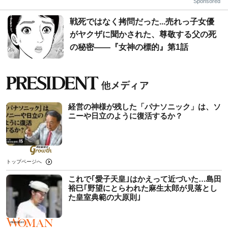
Sponsored
戦死ではなく拷問だった...売れっ子女優
がヤクザに聞かされた、尊敬する父の死
の秘密――『女神の標的』第1話
経営の神様が残した「パナソニック」は、ソ
ニーや日立のように復活するか？
トップページへ
これで｢愛子天皇｣はかえって近づいた…島田
裕巳｢野望にとらわれた麻生太郎が見落とし
た皇室典範の大原則｣