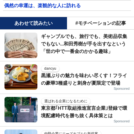
偶然の幸運は、楽観的な人に訪れる
あわせて読みたい
#モチベーションの記事
ギャンブルでも、旅行でも、美術品収集
でもない...和田秀樹が手を出すなという
「世の中で一番金のかかる趣味」
dancyu
黒瀬ぶりの魅力を味わい尽くす！フライ
の豪華3種盛りと刺身が夏限定で登場
Sponsored
選ばれる企業になるために
東京都｢HTT取組推進宣言企業｣登録で環
境配慮時代を勝ち抜く具体策とは
Sponsored
中堅企業にリーズナブルな新提案