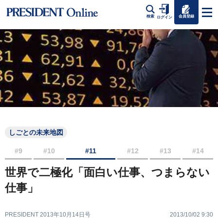
会員登録
検索
ログイン
しごとの未来地図
#9
#10
#11
#12
#13
#14
世界で二極化「面白い仕事、つまらない
仕事」
PRESIDENT 2013年10月14日号
2013/10/02 9:30