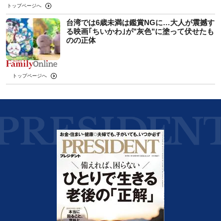
トップページへ
台湾では6歳未満は鑑賞NGに…大人が震撼す
る映画｢ちいかわ｣が"灰色"に塗って伏せたも
のの正体
トップページへ