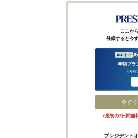
ここか
登録すると今
夏
8/31まで
年額プラ
※年額
今すぐ
（
最初の7日間無
プレジデントオ