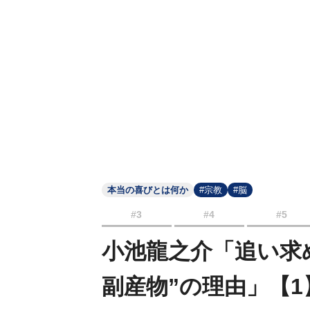
本当の喜びとは何か
#宗教
#脳
#3
#4
#5
小池龍之介「追い求
副産物”の理由」【1