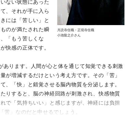
ていない状態にあった
って、それが手に入ら
ときには「苦しい」と
たものが満たされた瞬
月読寺住職・正現寺住職
小池龍之介さん
て、「もう苦しくな
れが快感の正体です。
があります。人間が心と体を通じて知覚できる刺激
の量が増減するだけという考え方です。その「苦」
して、「快」と錯覚させる脳内物質を分泌します。
れたりすると、脳の神経回路が刺激され、快感物質
それで「気持ちいい」と感じますが、神経には負担
は「苦」なのだと申せるでしょう。