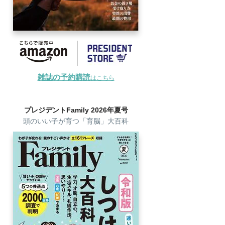
雑誌の予約購読
はこちら
プレジデントFamily 2026年夏号
頭のいい子が育つ「育脳」大百科