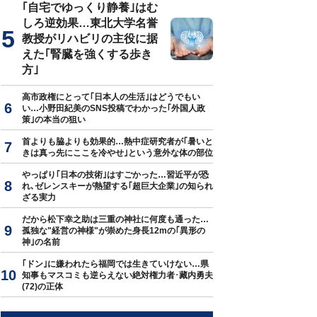
｢自宅でゆっくり静養｣はむ
しろ逆効果…東北大学名誉
教授がリハビリの主役に据
えた｢腎臓を強くする歩き
方｣
高市政権にとって｢日本人の生活｣はどうでもい
い…小野田紀美のSNS投稿でわかった｢外国人政
策｣の本当の狙い
首よりも脇よりも効果的…熱中症研究者が｢暑いと
きは真っ先にここを冷やせ｣という意外な体の部位
やっぱり｢日本の技術｣はすごかった…習近平が恐
れ､ゼレンスキーが熱望する｢超巨大企業｣の知られ
ざる実力
だから松下幸之助は三重の神社に何度も通った…
孤独な"経営の神様"が崇めた身長12mの｢異形の
神｣の名前
｢ドン｣に嫌われたら福岡では生きていけない…県
知事もマスコミも逆らえない絶対権力者･藏内勇夫
(72)の正体