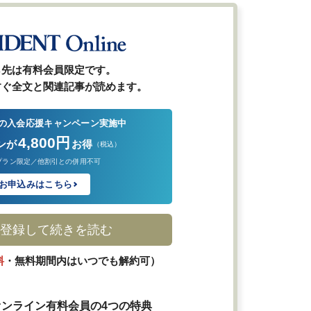
ら先は有料会員限定です。
すぐ全文と関連記事が読めます。
の入会応援キャンペーン実施中
4,800円
ンが
お得
（税込）
プラン限定／他割引との併用不可
お申込みはこちら
登録して続きを読む
料
・無料期間内はいつでも解約可）
ンライン有料会員の4つの特典