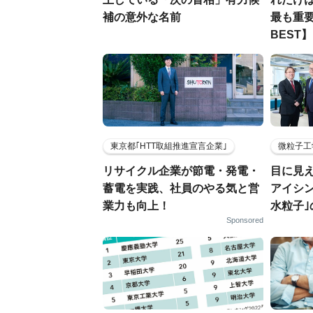
補の意外な名前
最も重要
BEST】
東京都｢HTT取組推進宣言企業｣
微粒子工
リサイクル企業が節電・発電・
目に見
蓄電を実践、社員のやる気と営
アイシ
業力も向上！
水粒子
Sponsored