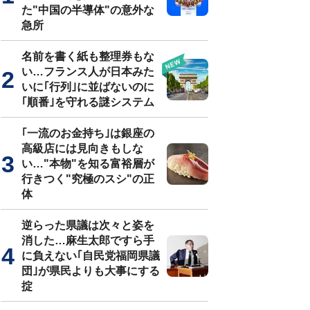
た"中国の半導体"の意外な
急所
名前を書く紙も整理券もな
い…フランス人が日本みた
いに｢行列｣に並ばないのに
｢順番｣を守れる謎システム
｢一流のお金持ち｣は銀座の
高級店には見向きもしな
い…"本物"を知る富裕層が
行きつく"究極のスシ"の正
体
逆らった県議は次々と姿を
消した…麻生太郎ですら手
に負えない｢自民党福岡県議
団｣が県民よりも大事にする
掟