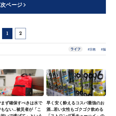
次ページ
1
2
ライフ
#宗教
#脳
でまず確保すべきは水で
早く安く酔えるコスパ最強のお
もない...被災者が「こ
酒...若い女性もゴクゴク飲める
は担いで逃げて」という
「ストロング系チューハイ」の