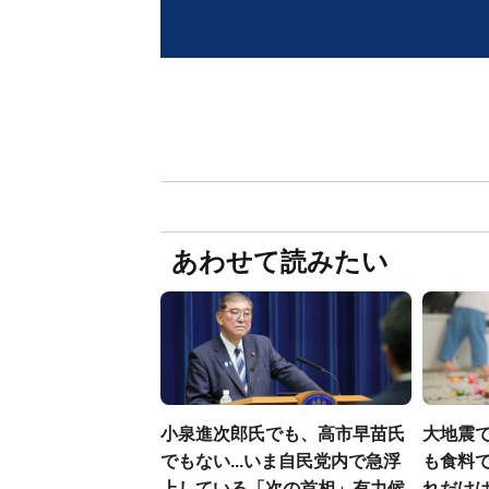
あわせて読みたい
小泉進次郎氏でも、高市早苗氏
大地震
でもない...いま自民党内で急浮
も食料で
上している「次の首相」有力候
れだけ