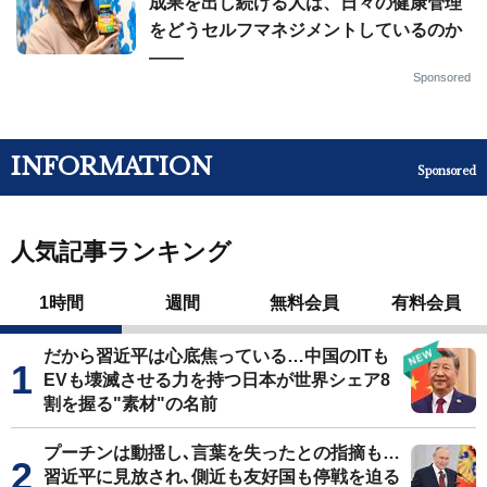
成果を出し続ける人は、日々の健康管理
をどうセルフマネジメントしているのか
——
Sponsored
INFORMATION
Sponsored
人気記事ランキング
1時間
週間
無料会員
有料会員
だから習近平は心底焦っている…中国のITも
EVも壊滅させる力を持つ日本が世界シェア8
割を握る"素材"の名前
プーチンは動揺し､言葉を失ったとの指摘も…
習近平に見放され､側近も友好国も停戦を迫る