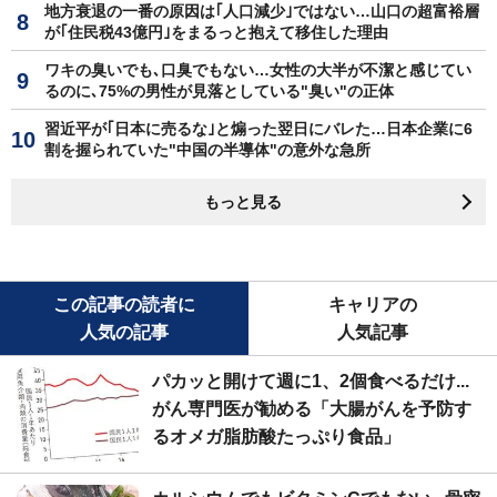
地方衰退の一番の原因は｢人口減少｣ではない…山口の超富裕層
が｢住民税43億円｣をまるっと抱えて移住した理由
ワキの臭いでも､口臭でもない…女性の大半が不潔と感じてい
るのに､75%の男性が見落としている"臭い"の正体
習近平が｢日本に売るな｣と煽った翌日にバレた…日本企業に6
割を握られていた"中国の半導体"の意外な急所
もっと見る
この記事の読者に
キャリアの
人気の記事
人気記事
パカッと開けて週に1、2個食べるだけ...
がん専門医が勧める「大腸がんを予防す
るオメガ脂肪酸たっぷり食品」