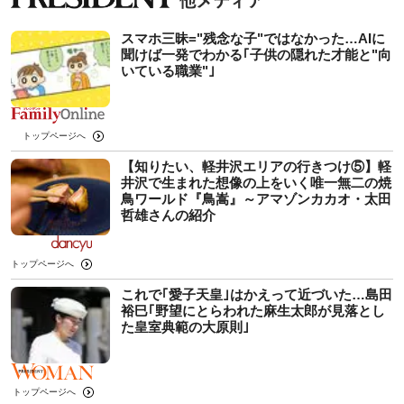
スマホ三昧="残念な子"ではなかった…AIに
聞けば一発でわかる｢子供の隠れた才能と"向
いている職業"｣
トップページへ
【知りたい、軽井沢エリアの行きつけ⑤】軽
井沢で生まれた想像の上をいく唯一無二の焼
鳥ワールド『鳥嵩』～アマゾンカカオ・太田
哲雄さんの紹介
トップページへ
これで｢愛子天皇｣はかえって近づいた…島田
裕巳｢野望にとらわれた麻生太郎が見落とし
た皇室典範の大原則｣
トップページへ