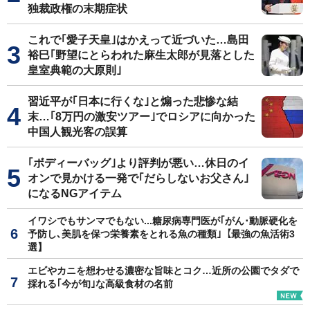
独裁政権の末期症状
これで｢愛子天皇｣はかえって近づいた…島田
裕巳｢野望にとらわれた麻生太郎が見落とした
皇室典範の大原則｣
習近平が｢日本に行くな｣と煽った悲惨な結
末…｢8万円の激安ツアー｣でロシアに向かった
中国人観光客の誤算
｢ボディーバッグ｣より評判が悪い…休日のイ
オンで見かける一発で｢だらしないお父さん｣
になるNGアイテム
イワシでもサンマでもない...糖尿病専門医が｢がん･動脈硬化を
予防し､美肌を保つ栄養素をとれる魚の種類｣【最強の魚活術3
選】
エビやカニを想わせる濃密な旨味とコク…近所の公園でタダで
採れる｢今が旬｣な高級食材の名前