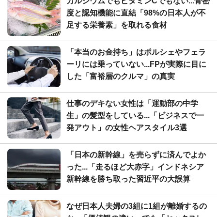
カルシウムでもビタミンCでもない...骨密
度と認知機能に直結「98%の日本人が不
足する栄養素」を取れる食材
「本当のお金持ち」はポルシェやフェラ
ーリには乗っていない...FPが実際に目に
した「富裕層のクルマ」の真実
仕事のデキない女性は「運動部の中学
生」の髪型をしている...「ビジネスで一
発アウト」の女性ヘアスタイル3選
「日本の新幹線」を売らずに済んでよか
った...「走るほど大赤字」インドネシア
新幹線を勝ち取った習近平の大誤算
なぜ日本人夫婦の3組に1組が離婚するの