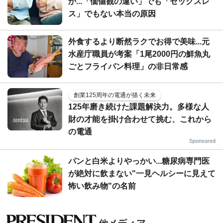
か...「価値観の違い」でも「セックスレ
ス」でもない本当の原因
外食するより断然ラクでお得で美味...元
水産庁職員が考案「1尾2000円の鮮魚丸
ごとフライパン料理」の非日常感
創業125周年の電通が描く未来
125年磨き続けた課題解決力。多様な人
財の才能を掛け合わせて挑む、これから
の電通
Sponsored
パンと白米よりやっかい...糖尿病専門医
が絶対に飲まない"一見ヘルシーに見えて
怖い飲み物"の名前