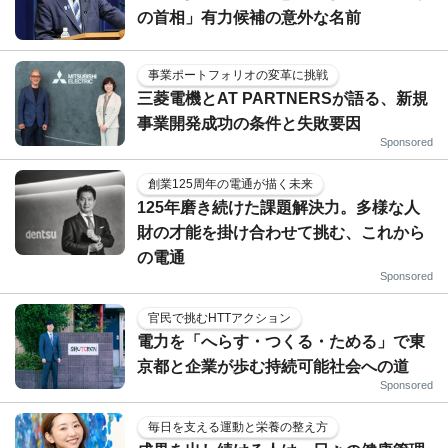
の首相」有力候補の意外な名前
事業ポートフォリオの変革に挑戦
三菱電機とAT PARTNERSが語る、新規
事業開発成功の条件と失敗要因
Sponsored
創業125周年の電通が描く未来
125年磨き続けた課題解決力。多様な人
財の才能を掛け合わせて挑む、これから
の電通
Sponsored
官民で挑むHTTアクション
電力を「へらす・つくる・ためる」で東
京都と企業が歩む持続可能社会への道
Sponsored
毎日を支える運動と栄養の整え方