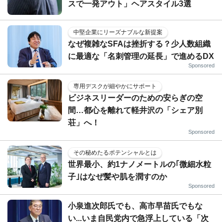
スで一発アウト」ヘアスタイル3選
中堅企業にリーズナブルな新提案
なぜ複雑なSFAは挫折する？少人数組織
に最適な「名刺管理の延長」で進めるDX
Sponsored
専用デスクが細やかにサポート
ビジネスリーダーのための安らぎの空
間…都心を離れて軽井沢の「シェア別
荘」へ！
Sponsored
その秘めたるポテンシャルとは
世界最小、約1ナノメートルの｢微細水粒
子｣はなぜ髪や肌を潤すのか
Sponsored
小泉進次郎氏でも、高市早苗氏でもな
い...いま自民党内で急浮上している「次