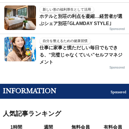
新しい形の福利厚生として活用
ホテルと別荘の利点を凝縮…経営者が選
ぶシェア別荘｢GLAMDAY STYLE｣
Sponsored
自分を整えるための健康習慣
仕事に家事と慌ただしい毎日でもでき
る、“完璧じゃなくていい”セルフマネジ
メント
Sponsored
INFORMATION
Sponsored
人気記事ランキング
1時間
週間
無料会員
有料会員