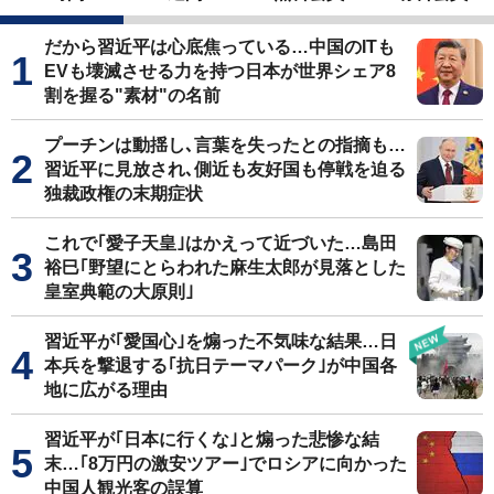
だから習近平は心底焦っている…中国のITも
EVも壊滅させる力を持つ日本が世界シェア8
割を握る"素材"の名前
プーチンは動揺し､言葉を失ったとの指摘も…
習近平に見放され､側近も友好国も停戦を迫る
独裁政権の末期症状
これで｢愛子天皇｣はかえって近づいた…島田
裕巳｢野望にとらわれた麻生太郎が見落とした
皇室典範の大原則｣
習近平が｢愛国心｣を煽った不気味な結果…日
本兵を撃退する｢抗日テーマパーク｣が中国各
地に広がる理由
習近平が｢日本に行くな｣と煽った悲惨な結
末…｢8万円の激安ツアー｣でロシアに向かった
中国人観光客の誤算