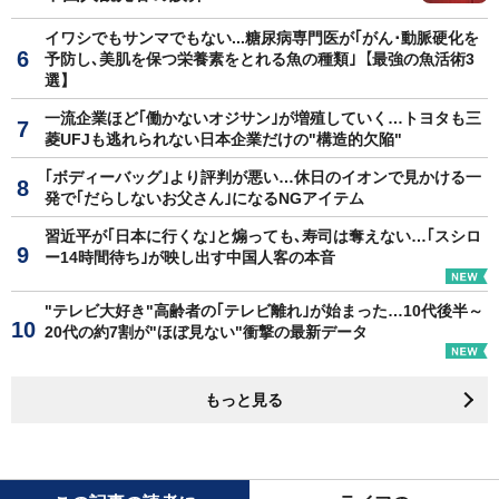
イワシでもサンマでもない...糖尿病専門医が｢がん･動脈硬化を
予防し､美肌を保つ栄養素をとれる魚の種類｣【最強の魚活術3
選】
一流企業ほど｢働かないオジサン｣が増殖していく…トヨタも三
菱UFJも逃れられない日本企業だけの"構造的欠陥"
｢ボディーバッグ｣より評判が悪い…休日のイオンで見かける一
発で｢だらしないお父さん｣になるNGアイテム
習近平が｢日本に行くな｣と煽っても､寿司は奪えない…｢スシロ
ー14時間待ち｣が映し出す中国人客の本音
"テレビ大好き"高齢者の｢テレビ離れ｣が始まった…10代後半～
20代の約7割が"ほぼ見ない"衝撃の最新データ
もっと見る