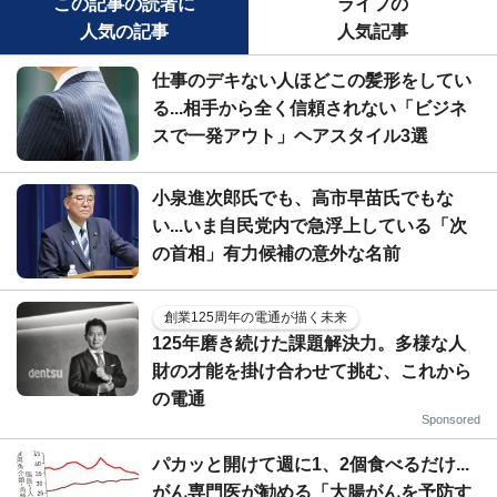
この記事の読者に
ライフの
人気の記事
人気記事
仕事のデキない人ほどこの髪形をしてい
る...相手から全く信頼されない「ビジネ
スで一発アウト」ヘアスタイル3選
小泉進次郎氏でも、高市早苗氏でもな
い...いま自民党内で急浮上している「次
の首相」有力候補の意外な名前
創業125周年の電通が描く未来
125年磨き続けた課題解決力。多様な人
財の才能を掛け合わせて挑む、これから
の電通
Sponsored
パカッと開けて週に1、2個食べるだけ...
がん専門医が勧める「大腸がんを予防す