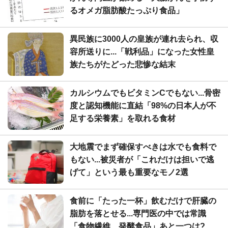
るオメガ脂肪酸たっぷり食品」
異民族に3000人の皇族が連れ去られ、収
容所送りに...「戦利品」になった女性皇
族たちがたどった悲惨な結末
カルシウムでもビタミンCでもない...骨密
度と認知機能に直結「98%の日本人が不
足する栄養素」を取れる食材
大地震でまず確保すべきは水でも食料で
もない...被災者が「これだけは担いで逃
げて」という最も重要なモノ2選
食前に「たった一杯」飲むだけで肝臓の
脂肪を落とせる...専門医の中では常識
「食物繊維、発酵食品」あと一つは?