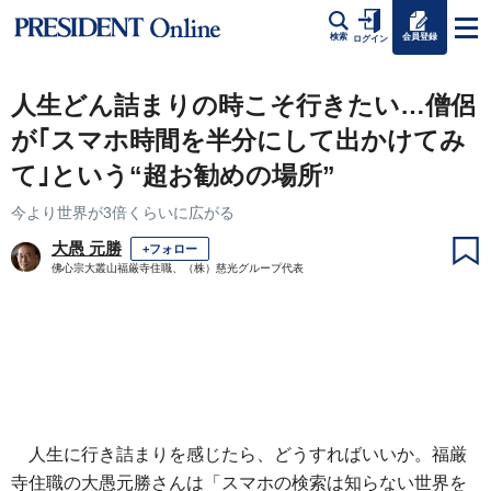
会員登録
検索
ログイン
人生どん詰まりの時こそ行きたい…僧侶
が｢スマホ時間を半分にして出かけてみ
て｣という“超お勧めの場所”
今より世界が3倍くらいに広がる
大愚 元勝
+フォロー
佛心宗大叢山福厳寺住職、（株）慈光グループ代表
人生に行き詰まりを感じたら、どうすればいいか。福厳
寺住職の大愚元勝さんは「スマホの検索は知らない世界を