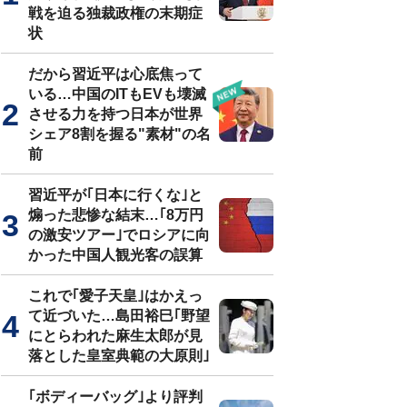
戦を迫る独裁政権の末期症
状
だから習近平は心底焦って
いる…中国のITもEVも壊滅
させる力を持つ日本が世界
シェア8割を握る"素材"の名
前
習近平が｢日本に行くな｣と
煽った悲惨な結末…｢8万円
の激安ツアー｣でロシアに向
かった中国人観光客の誤算
これで｢愛子天皇｣はかえっ
て近づいた…島田裕巳｢野望
にとらわれた麻生太郎が見
落とした皇室典範の大原則｣
｢ボディーバッグ｣より評判