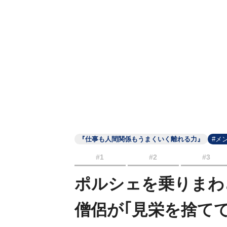
『仕事も人間関係もうまくいく離れる力』
#メ
#1
#2
#3
ポルシェを乗りまわ
僧侶が｢見栄を捨て