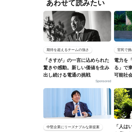
あわせて読みたい
期待を超えるチームの強さ
官民で挑
「さすが」の一言に込められた
電力を
驚きや感動。新しい価値を生み
る」で
出し続ける電通の挑戦
可能社
Sponsored
「人は
中堅企業にリーズナブルな新提案