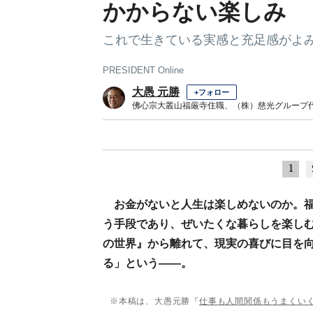
かからない楽しみ
これで生きている実感と充足感がよ
PRESIDENT Online
大愚 元勝
+フォロー
佛心宗大叢山福厳寺住職、（株）慈光グループ
1
お金がないと人生は楽しめないのか。
う手段であり、ぜいたくな暮らしを楽し
の世界』から離れて、現実の喜びに目を
る」という――。
※本稿は、大愚元勝『
仕事も人間関係もうまくい