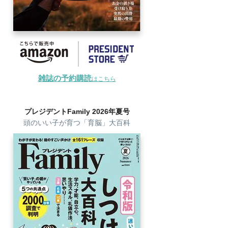
雑誌の予約購読
はこちら
プレジデントFamily 2026年夏号
頭のいい子が育つ「育脳」大百科