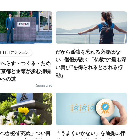
だから孤独を恐れる必要はな
むHTTアクション
い...僧侶が説く「仏教で“最も深
「へらす・つくる・ため
い喜び”を得られるとされる行
東京都と企業が歩む持続
動」
会への道
Sponsored
いつか必ず死ぬ」つい目
「うまくいかない」を前提に行