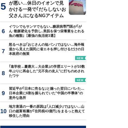
が悪い…休日のイオンで見
かける一発で｢だらしないお
父さん｣になるNGアイテム
イワシでもサンマでもない...糖尿病専門医が｢が
ん･動脈硬化を予防し､美肌を保つ栄養素をとれる
魚の種類｣【最強の魚活術3選】
怒るべきは｢おじさんの短パン｣ではない…海外報
道から見えた国民に省エネを押し付けるだけの日
本政府の無策
｢進学校→慶應大→大企業｣の学歴エリートが10数
年ぶりに再会した"元不良の友人"に打ちのめされ
たワケ
習近平が｢日本に売るな｣と煽った翌日にバレた…
日本企業に6割を握られていた"中国の半導体"の
意外な急所
地方衰退の一番の原因は｢人口減少｣ではない…山
口の超富裕層が｢住民税43億円｣をまるっと抱えて
移住した理由