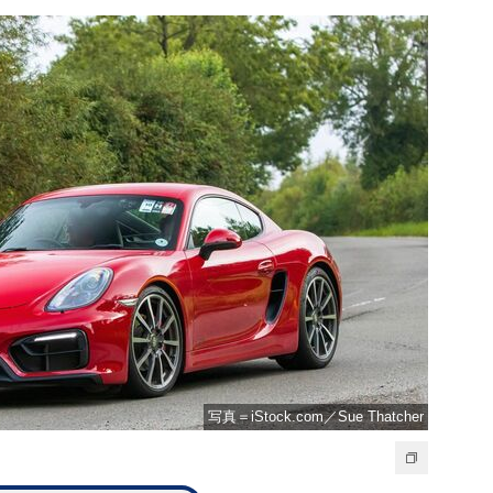
写真＝iStock.com／Sue Thatcher