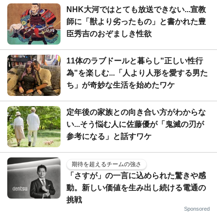
NHK大河ではとても放送できない...宣教
師に「獣より劣ったもの」と書かれた豊
臣秀吉のおぞましき性欲
11体のラブドールと暮らし"正しい性行
為"を楽しむ...「人より人形を愛する男た
ち」が奇妙な生活を始めたワケ
定年後の家族との向き合い方がわからな
い...そう悩む人に佐藤優が「鬼滅の刃が
参考になる」と話すワケ
期待を超えるチームの強さ
「さすが」の一言に込められた驚きや感
動。新しい価値を生み出し続ける電通の
挑戦
Sponsored