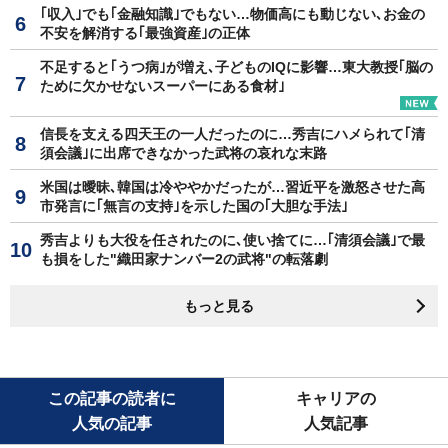
｢収入｣でも｢金融知識｣でもない…物価高にも動じない､お金の
不安を解消する｢最強資産｣の正体
不足すると｢うつ病｣が増え､子どものIQに影響…東大教授｢脳の
ために欠かせないスーパーにある食材｣
信長を支える四天王の一人だったのに…秀吉にハメられて｢清
須会議｣に出席できなかった武将の哀れな末路
米国は曖昧､韓国は冷ややかだったが…習近平を激怒させた高
市発言に｢無言の支持｣を示した国の｢大胆な手法｣
秀吉よりも大役を任されたのに､使い捨てに…｢清須会議｣で最
も損をした"織田家ナンバー2の武将"の転落劇
もっと見る
この記事の読者に
キャリアの
人気の記事
人気記事