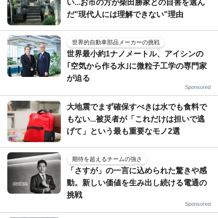
い...お市の方が柴田勝家との自害を選ん
だ"現代人には理解できない"理由
世界的自動車部品メーカーの挑戦
世界最小約1ナノメートル、アイシンの
｢空気から作る水｣に微粒子工学の専門家
が迫る
Sponsored
大地震でまず確保すべきは水でも食料で
もない...被災者が「これだけは担いで逃
げて」という最も重要なモノ2選
期待を超えるチームの強さ
「さすが」の一言に込められた驚きや感
動。新しい価値を生み出し続ける電通の
挑戦
Sponsored