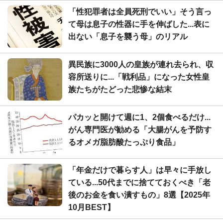
「性犯罪者は全員死刑でいい」そう言っ
て母は息子の性器に手を伸ばした...表に
出ない「息子を襲う母」のリアル
異民族に3000人の皇族が連れ去られ、収
容所送りに...「戦利品」になった女性皇
族たちがたどった悲惨な結末
パカッと開けて週に1、2個食べるだけ...
がん専門医が勧める「大腸がんを予防す
るオメガ脂肪酸たっぷり食品」
「年金だけで暮らす人」は早々に手放し
ている...50代までに捨てておくべき「老
後のお金を食い潰すもの」8選【2025年
10月BEST】