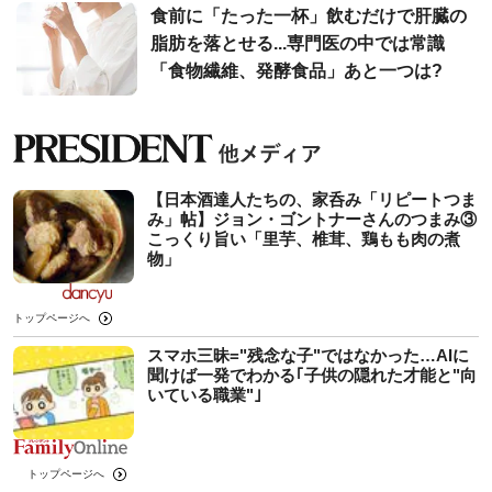
食前に「たった一杯」飲むだけで肝臓の
脂肪を落とせる...専門医の中では常識
「食物繊維、発酵食品」あと一つは?
【日本酒達人たちの、家呑み「リピートつま
み」帖】ジョン・ゴントナーさんのつまみ③
こっくり旨い「里芋、椎茸、鶏もも肉の煮
物」
トップページへ
スマホ三昧="残念な子"ではなかった…AIに
聞けば一発でわかる｢子供の隠れた才能と"向
いている職業"｣
トップページへ