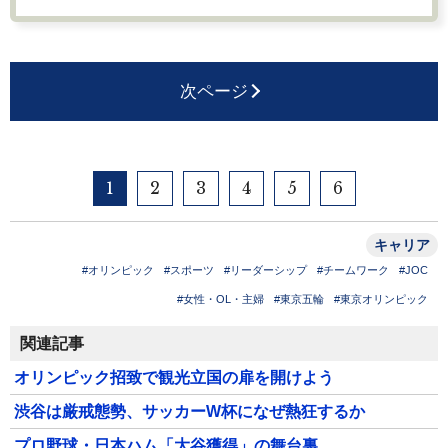
次ページ
1
2
3
4
5
6
キャリア
#オリンピック
#スポーツ
#リーダーシップ
#チームワーク
#JOC
#女性・OL・主婦
#東京五輪
#東京オリンピック
関連記事
オリンピック招致で観光立国の扉を開けよう
渋谷は厳戒態勢、サッカーW杯になぜ熱狂するか
プロ野球・日本ハム「大谷獲得」の舞台裏