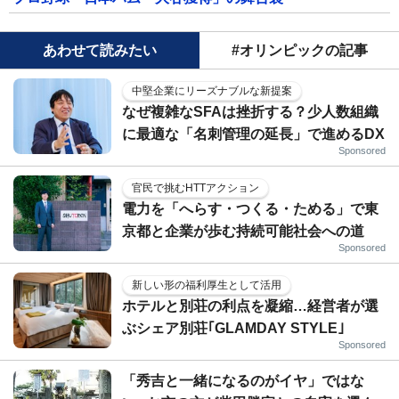
あわせて読みたい
#オリンピックの記事
中堅企業にリーズナブルな新提案
なぜ複雑なSFAは挫折する？少人数組織
に最適な「名刺管理の延長」で進めるDX
Sponsored
官民で挑むHTTアクション
電力を「へらす・つくる・ためる」で東
京都と企業が歩む持続可能社会への道
Sponsored
新しい形の福利厚生として活用
ホテルと別荘の利点を凝縮…経営者が選
ぶシェア別荘｢GLAMDAY STYLE｣
Sponsored
「秀吉と一緒になるのがイヤ」ではな