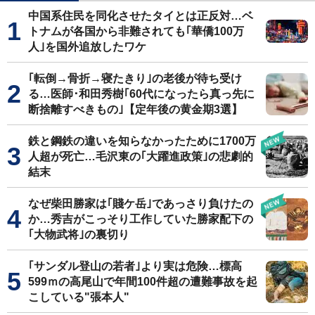
中国系住民を同化させたタイとは正反対…ベ
トナムが各国から非難されても｢華僑100万
人｣を国外追放したワケ
｢転倒→骨折→寝たきり｣の老後が待ち受け
る…医師･和田秀樹｢60代になったら真っ先に
断捨離すべきもの｣【定年後の黄金期3選】
鉄と鋼鉄の違いを知らなかったために1700万
人超が死亡…毛沢東の｢大躍進政策｣の悲劇的
結末
なぜ柴田勝家は｢賤ケ岳｣であっさり負けたの
か…秀吉がこっそり工作していた勝家配下の
｢大物武将｣の裏切り
｢サンダル登山の若者｣より実は危険…標高
599ｍの高尾山で年間100件超の遭難事故を起
こしている"張本人"