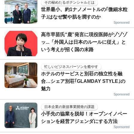
その秘めたるポテンシャルとは
世界最小、約1ナノメートルの｢微細水粒
子｣はなぜ髪や肌を潤すのか
Sponsored
高市早苗氏“鹿”発言に現役医師がゾゾゾ
ッ...「外国人は日本のルールに従え」と
いう考えが招く国の末路
忙しいビジネスパーソンを癒やす
ホテルのサービスと別荘の独立性を融
合…シェア別荘｢GLAMDAY STYLE｣の
魅力
Sponsored
日本企業の新規事業開発の課題
小手先の協業を脱却！オープンイノベー
ションを経営アジェンダにする方法
Sponsored