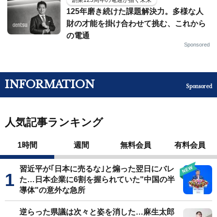
創業125周年の電通が描く未来
125年磨き続けた課題解決力。多様な人
財の才能を掛け合わせて挑む、これから
の電通
Sponsored
INFORMATION
Sponsored
人気記事ランキング
1時間
週間
無料会員
有料会員
習近平が｢日本に売るな｣と煽った翌日にバレ
た…日本企業に6割を握られていた"中国の半
導体"の意外な急所
逆らった県議は次々と姿を消した…麻生太郎