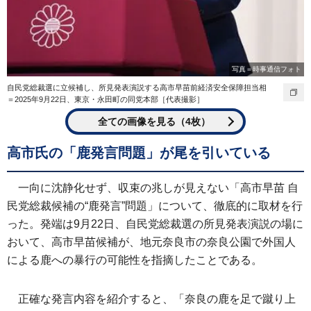
写真＝時事通信フォト
自民党総裁選に立候補し、所見発表演説する高市早苗前経済安全保障担当相
＝2025年9月22日、東京・永田町の同党本部［代表撮影］
全ての画像を見る（4枚）
高市氏の「鹿発言問題」が尾を引いている
一向に沈静化せず、収束の兆しが見えない「高市早苗 自
民党総裁候補の“鹿発言”問題」について、徹底的に取材を行
った。発端は9月22日、自民党総裁選の所見発表演説の場に
おいて、高市早苗候補が、地元奈良市の奈良公園で外国人
による鹿への暴行の可能性を指摘したことである。
正確な発言内容を紹介すると、「奈良の鹿を足で蹴り上