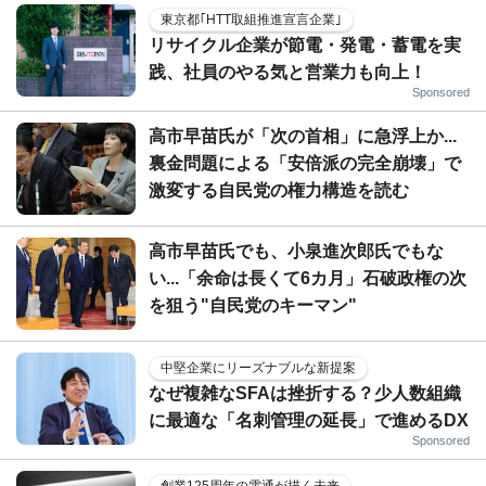
東京都｢HTT取組推進宣言企業｣
リサイクル企業が節電・発電・蓄電を実
践、社員のやる気と営業力も向上！
Sponsored
高市早苗氏が「次の首相」に急浮上か...
裏金問題による「安倍派の完全崩壊」で
激変する自民党の権力構造を読む
高市早苗氏でも、小泉進次郎氏でもな
い...「余命は長くて6カ月」石破政権の次
を狙う"自民党のキーマン"
中堅企業にリーズナブルな新提案
なぜ複雑なSFAは挫折する？少人数組織
に最適な「名刺管理の延長」で進めるDX
Sponsored