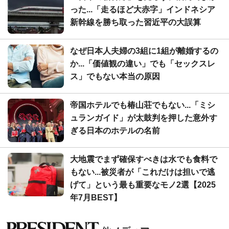
った...「走るほど大赤字」インドネシア
新幹線を勝ち取った習近平の大誤算
なぜ日本人夫婦の3組に1組が離婚するの
か...「価値観の違い」でも「セックスレ
ス」でもない本当の原因
帝国ホテルでも椿山荘でもない...「ミシ
ュランガイド」が太鼓判を押した意外す
ぎる日本のホテルの名前
大地震でまず確保すべきは水でも食料で
もない...被災者が「これだけは担いで逃
げて」という最も重要なモノ2選【2025
年7月BEST】