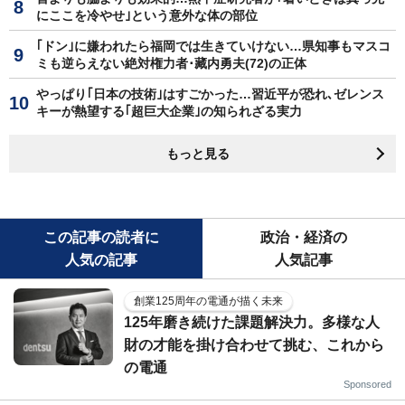
にここを冷やせ｣という意外な体の部位
｢ドン｣に嫌われたら福岡では生きていけない…県知事もマスコ
ミも逆らえない絶対権力者･藏内勇夫(72)の正体
やっぱり｢日本の技術｣はすごかった…習近平が恐れ､ゼレンス
キーが熱望する｢超巨大企業｣の知られざる実力
もっと見る
この記事の読者に
政治・経済の
人気の記事
人気記事
創業125周年の電通が描く未来
125年磨き続けた課題解決力。多様な人
財の才能を掛け合わせて挑む、これから
の電通
Sponsored