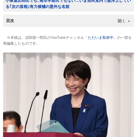
小泉進次郎氏でも､高市早苗氏でもない…いま自民党内で急浮上してい
る｢次の首相｣有力候補の意外な名前
目次
※本稿は、須田慎一郎氏のYouTubeチャンネル「
ただいま取材中
」の一部を
再編集したものです。