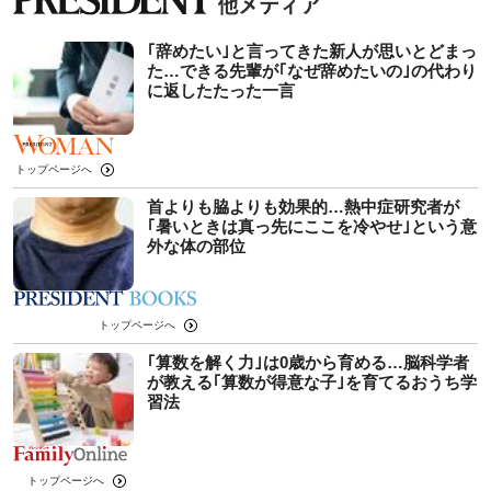
｢辞めたい｣と言ってきた新人が思いとどまっ
た…できる先輩が｢なぜ辞めたいの｣の代わり
に返したたった一言
トップページへ
首よりも脇よりも効果的…熱中症研究者が
｢暑いときは真っ先にここを冷やせ｣という意
外な体の部位
トップページへ
｢算数を解く力｣は0歳から育める…脳科学者
が教える｢算数が得意な子｣を育てるおうち学
習法
トップページへ