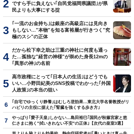
ですら手に負えない｢自民党福岡県議団｣が県
民よりも大事にする掟
｢一流のお金持ち｣は銀座の高級店には見向き
もしない…"本物"を知る富裕層が行きつく"究
極のスシ"の正体
だから松下幸之助は三重の神社に何度も通っ
た…孤独な"経営の神様"が崇めた身長12mの
｢異形の神｣の名前
高市政権にとって｢日本人の生活｣はどうでも
いい…小野田紀美のSNS投稿でわかった｢外国
人政策｣の本当の狙い
｢自宅でゆっくり静養｣はむしろ逆効果…東北大学名誉教授がリ
ハビリの主役に据えた｢腎臓を強くする歩き方｣
やっぱり｢愛子天皇｣しかない…島田裕巳｢国民が秋篠宮家と悠
仁さまに抱く"拭いきれない不安"の正体｣【次代の皇室3選】
首よりも脇よりも効果的…熱中症研究者が｢暑いときは真っ先