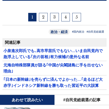
1
2
3
4
5
政治・経済
#国内政治
#自民党総裁選
関連記事
小泉進次郎氏でも､高市早苗氏でもない…いま自民党内で
急浮上している｢次の首相｣有力候補の意外な名前
元海自特殊部隊員が語る｢中国が尖閣諸島に手を出せない
理由｣
｢日本の新幹線｣を売らずに済んでよかった…｢走るほど大
赤字｣インドネシア新幹線を勝ち取った習近平の大誤算
あわせて読みたい
#自民党総裁選の記事