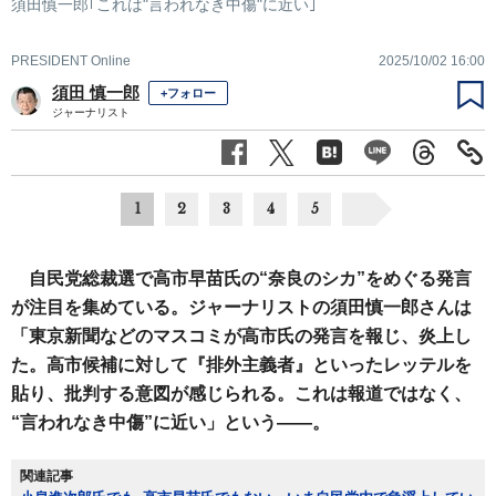
須田慎一郎｢これは"言われなき中傷"に近い｣
PRESIDENT Online
2025/10/02 16:00
須田 慎一郎
+フォロー
ジャーナリスト
1
2
3
4
5
自民党総裁選で高市早苗氏の“奈良のシカ”をめぐる発言
が注目を集めている。ジャーナリストの須田慎一郎さんは
「東京新聞などのマスコミが高市氏の発言を報じ、炎上し
た。高市候補に対して『排外主義者』といったレッテルを
貼り、批判する意図が感じられる。これは報道ではなく、
“言われなき中傷”に近い」という――。
関連記事