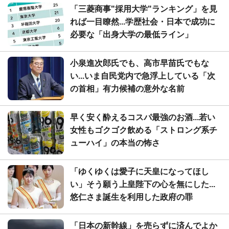
「三菱商事"採用大学"ランキング」を見
れば一目瞭然...学歴社会・日本で成功に
必要な「出身大学の最低ライン」
小泉進次郎氏でも、高市早苗氏でもな
い...いま自民党内で急浮上している「次
の首相」有力候補の意外な名前
早く安く酔えるコスパ最強のお酒...若い
女性もゴクゴク飲める「ストロング系チ
ューハイ」の本当の怖さ
「ゆくゆくは愛子に天皇になってほし
い」そう願う上皇陛下の心を無にした...
悠仁さま誕生を利用した政府の罪
「日本の新幹線」を売らずに済んでよか