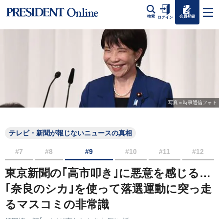
会員登録
検索
ログイン
写真＝時事通信フォト
テレビ・新聞が報じないニュースの真相
#7
#8
#9
#10
#11
#12
東京新聞の｢高市叩き｣に悪意を感じる…
｢奈良のシカ｣を使って落選運動に突っ走
るマスコミの非常識