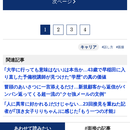
次ページ
1
2
3
4
キャリア
#話し方
#面接
関連記事
｢大学に行っても意味はない｣は本当か…43歳で早稲田に入
り直した予備校講師が見つけた"学歴"の真の価値
冒頭のあいさつに一言添えるだけ…新規顧客から返信がバ
ンバン返ってくる超一流の“クセ強メールの文例“
｢人に異常に好かれる｣だけじゃない…23回接見を重ねた記
者が｢頂き女子りりちゃん｣に感じた｢もう一つの才能｣
あわせて読みたい
#面接の記事