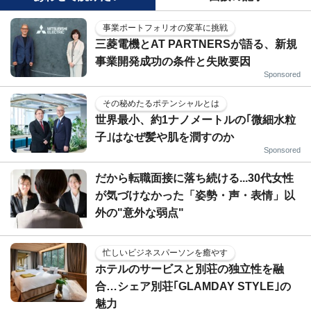
事業ポートフォリオの変革に挑戦
三菱電機とAT PARTNERSが語る、新規
事業開発成功の条件と失敗要因
Sponsored
その秘めたるポテンシャルとは
世界最小、約1ナノメートルの｢微細水粒
子｣はなぜ髪や肌を潤すのか
Sponsored
だから転職面接に落ち続ける...30代女性
が気づけなかった「姿勢・声・表情」以
外の"意外な弱点"
忙しいビジネスパーソンを癒やす
ホテルのサービスと別荘の独立性を融
合…シェア別荘｢GLAMDAY STYLE｣の
魅力