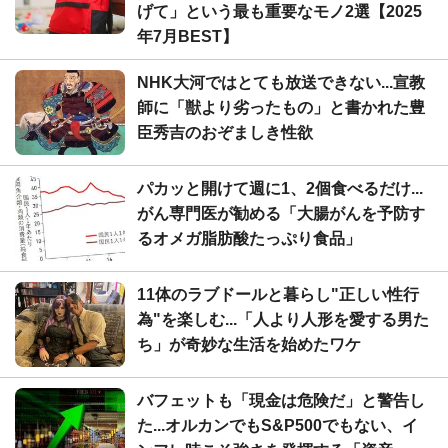
げて」という最も重要なモノ2選【2025
年7月BEST】
NHK大河ではとても放送できない...宣教
師に「獣より劣ったもの」と書かれた豊
臣秀吉のおぞましき性欲
パカッと開けて週に1、2個食べるだけ...
がん専門医が勧める「大腸がんを予防す
るオメガ脂肪酸たっぷり食品」
11体のラブドールと暮らし"正しい性行
為"を楽しむ...「人より人形を愛する男た
ち」が奇妙な生活を始めたワケ
バフェットも「現金は危険だ」と警告し
た...オルカンでもS&P500でもない、イ