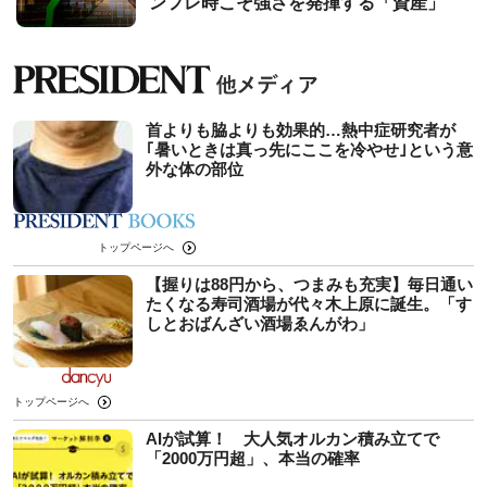
ンフレ時こそ強さを発揮する「資産」
首よりも脇よりも効果的…熱中症研究者が
｢暑いときは真っ先にここを冷やせ｣という意
外な体の部位
トップページへ
【握りは88円から、つまみも充実】毎日通い
たくなる寿司酒場が代々木上原に誕生。「す
しとおばんざい酒場ゑんがわ」
トップページへ
AIが試算！ 大人気オルカン積み立てで
「2000万円超」、本当の確率