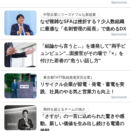
Sponsored
中堅企業にリーズナブルな新提案
なぜ複雑なSFAは挫折する？少人数組織
に最適な「名刺管理の延長」で進めるDX
Sponsored
「結論から言うと...」を連発して"両手ビ
ュンビュン"...面接官がその場で「×」を
付けた若者の"危うい話し方"
東京都｢HTT取組推進宣言企業｣
リサイクル企業が節電・発電・蓄電を実
践、社員のやる気と営業力も向上！
Sponsored
期待を超えるチームの強さ
「さすが」の一言に込められた驚きや感
動。新しい価値を生み出し続ける電通の
挑戦