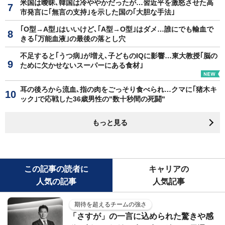
米国は曖昧､韓国は冷ややかだったが…習近平を激怒させた高
市発言に｢無言の支持｣を示した国の｢大胆な手法｣
｢O型→A型｣はいいけど､｢A型→O型｣はダメ…誰にでも輸血で
きる｢万能血液｣の最後の落とし穴
不足すると｢うつ病｣が増え､子どものIQに影響…東大教授｢脳の
ために欠かせないスーパーにある食材｣
耳の後ろから流血､指の肉をごっそり食べられ…クマに｢猪木キ
ック｣で応戦した36歳男性の"数十秒間の死闘"
もっと見る
この記事の読者に
キャリアの
人気の記事
人気記事
期待を超えるチームの強さ
「さすが」の一言に込められた驚きや感