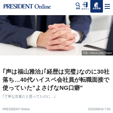
会員登録
検索
ログイン
写真＝iStock.com／mapo
｢声は福山雅治｣｢経歴は完璧｣なのに30社
落ち…40代ハイスペ会社員が転職面接で
使っていた"よさげなNG口癖"
｢丁寧な言葉だと思ってたのに…｣
PRESIDENT Online
2025/09/16 7:00