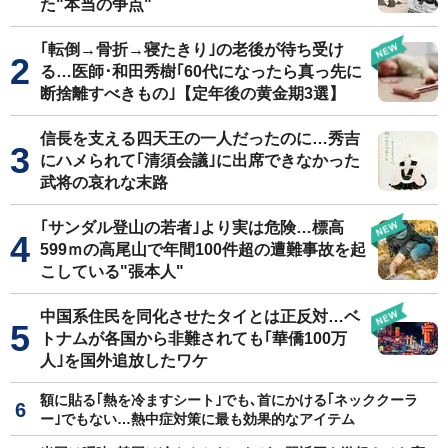
た"本当の争点"
｢転倒→骨折→寝たきり｣の老後が待ち受け
る…医師･和田秀樹｢60代になったら真っ先に
断捨離すべきもの｣【定年後の黄金期3選】
信長を支える四天王の一人だったのに…秀吉
にハメられて｢清須会議｣に出席できなかった
武将の哀れな末路
｢サンダル登山の若者｣より実は危険…標高
599ｍの高尾山で年間100件超の遭難事故を起
こしている"張本人"
中国系住民を同化させたタイとは正反対…ベ
トナムが各国から非難されても｢華僑100万
人｣を国外追放したワケ
額に貼る｢熱を冷ますシート｣でも､首にかける｢ネッククーラ
ー｣でもない…熱中症対策に最も効果的なアイテム