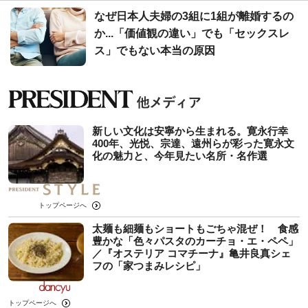
なぜ日本人夫婦の3組に1組が離婚するの
か...「価値観の違い」でも「セックスレ
ス」でもない本当の原因
新しい文化は安寧から生まれる。寛永行幸
400年、光悦、宗達、遠州らが彩った寛永文
化の魅力と、今年見たい名所・名作選
トップページへ
太麺も細麺もショートもごちゃ混ぜ！ 食感
豊かな「色々パスタのカーチョ・エ・ペペ」
／『オステリア コマチーナ』亀井良真シェ
フの「家つまみレシピ」
トップページへ