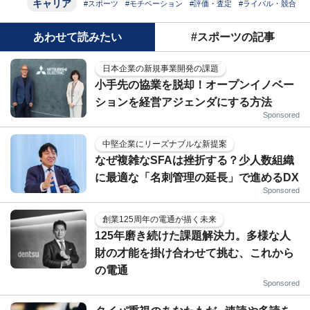
キャリア
#スポーツ
#モチベーション
#評価・査定
#ライバル・競合
あわせて読みたい
#スポーツの記事
日本企業の新規事業開発の課題
小手先の協業を脱却！オープンイノベー
ションを経営アジェンダにする方法
Sponsored
中堅企業にリーズナブルな新提案
なぜ複雑なSFAは挫折する？少人数組織
に最適な「名刺管理の延長」で進めるDX
Sponsored
創業125周年の電通が描く未来
125年磨き続けた課題解決力。多様な人
財の才能を掛け合わせて挑む、これから
の電通
Sponsored