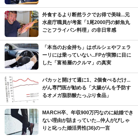
外食するより断然ラクでお得で美味...元
水産庁職員が考案「1尾2000円の鮮魚丸
ごとフライパン料理」の非日常感
「本当のお金持ち」はポルシェやフェラ
ーリには乗っていない...FPが実際に目に
した「富裕層のクルマ」の真実
パカッと開けて週に1、2個食べるだけ...
がん専門医が勧める「大腸がんを予防す
るオメガ脂肪酸たっぷり食品」
MARCH卒、年収900万円なのに結婚でき
ない理由が詰まっていた...仲人がぴしゃ
りと叱った婚活男性(36)の一言