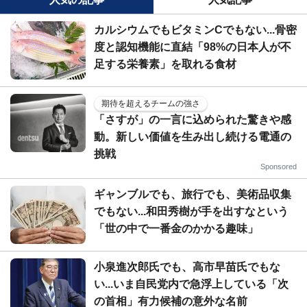
カルシウムでもビタミンCでもない...骨密
度と認知機能に直結「98%の日本人が不
足する栄養素」を取れる食材
期待を超えるチームの強さ
「さすが」の一言に込められた驚きや感
動。新しい価値を生み出し続ける電通の
挑戦
Sponsored
ギャンブルでも、旅行でも、美術品収集
でもない...和田秀樹が手を出すなという
「世の中で一番金のかかる趣味」
小泉進次郎氏でも、高市早苗氏でもな
い...いま自民党内で急浮上している「次
の首相」有力候補の意外な名前