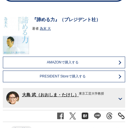
『諦める力』（プレジデント社）
著者
為末 大
AMAZONで購入する
PRESIDENT Storeで購入する
東京工芸大学教授
大島 武（おおしま・たけし）