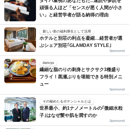
タイパ重視のあなたもだ...速読や多読を
頑張る人ほど「センスが悪く人間が小さ
い」と経営学者が語る納得の理由
新しい形の福利厚生として活用
ホテルと別荘の利点を凝縮…経営者が選
ぶシェア別荘｢GLAMDAY STYLE｣
Sponsored
dancyu
繊細な脂のりの刺身とサクサク3種盛り
フライ！黒瀬ぶりを堪能できる特別メニ
ュー
Sponsored
その秘めたるポテンシャルとは
世界最小、約1ナノメートルの｢微細水粒
子｣はなぜ髪や肌を潤すのか
Sponsored