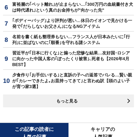
富裕層の｢ペット離れ｣が止まらない…｢300万円の血統書付き犬
は時代遅れ｣という真のお金持ちが"向かった先"
｢ボディーバッグ｣より評判が悪い…休日のイオンで見かける一
発で｢だらしないお父さん｣になるNGアイテム
名前を書く紙も整理券もない…フランス人が日本みたいに｢行
列｣に並ばないのに｢順番｣を守れる謎システム
習近平が｢日本に行くな｣と煽った悲惨な結果…友好国･ロシア
に向かった中国人客の｢ぼったくり被害｣､死者も【2026年4月
BEST】
夕食作り｢お手伝いする｣と直訴の子への返答でバレる…賢い親
が｢カレーできたよ｡お皿持ってきて｣と言わぬ訳【頭のよい子
が育つ家3選】
もっと見る
この記事の読者に
キャリアの
人気の記事
人気記事