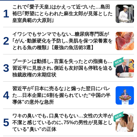
これで｢愛子天皇｣はかえって近づいた…島田
裕巳｢野望にとらわれた麻生太郎が見落とした
皇室典範の大原則｣
イワシでもサンマでもない...糖尿病専門医が
｢がん･動脈硬化を予防し､美肌を保つ栄養素を
とれる魚の種類｣【最強の魚活術3選】
プーチンは動揺し､言葉を失ったとの指摘も…
習近平に見放され､側近も友好国も停戦を迫る
独裁政権の末期症状
習近平が｢日本に売るな｣と煽った翌日にバレ
た…日本企業に6割を握られていた"中国の半
導体"の意外な急所
ワキの臭いでも､口臭でもない…女性の大半が
不潔と感じているのに､75%の男性が見落とし
ている"臭い"の正体