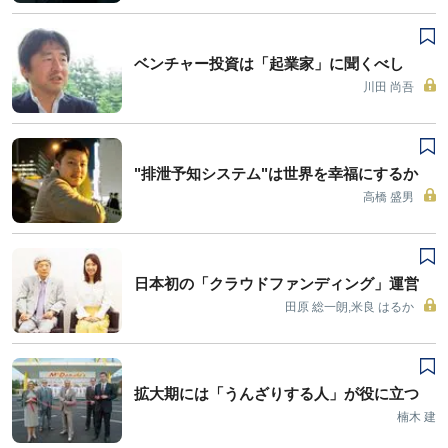
ベンチャー投資は「起業家」に聞くべし
川田 尚吾
"排泄予知システム"は世界を幸福にするか
高橋 盛男
日本初の「クラウドファンディング」運営
田原 総一朗,米良 はるか
拡大期には「うんざりする人」が役に立つ
楠木 建