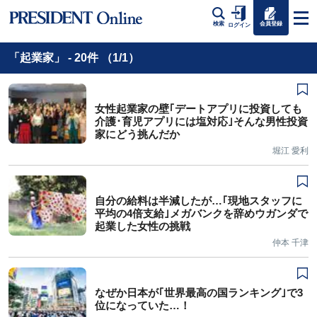
会員登録
検索
ログイン
「起業家」 - 20件 （1/1）
女性起業家の壁｢デートアプリに投資しても
介護･育児アプリには塩対応｣そんな男性投資
家にどう挑んだか
堀江 愛利
自分の給料は半減したが…｢現地スタッフに
平均の4倍支給｣メガバンクを辞めウガンダで
起業した女性の挑戦
仲本 千津
なぜか日本が｢世界最高の国ランキング｣で3
位になっていた…！