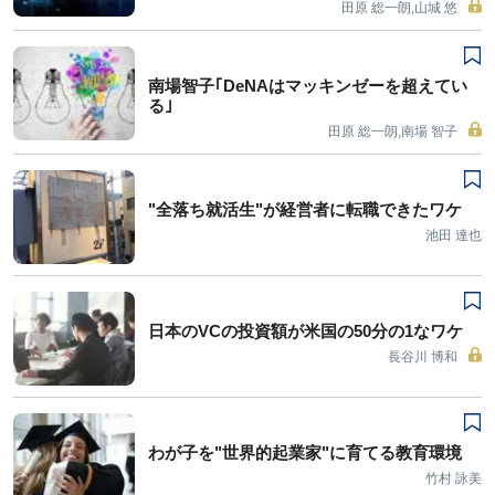
田原 総一朗,山城 悠
南場智子｢DeNAはマッキンゼーを超えてい
る｣
田原 総一朗,南場 智子
"全落ち就活生"が経営者に転職できたワケ
池田 達也
日本のVCの投資額が米国の50分の1なワケ
長谷川 博和
わが子を"世界的起業家"に育てる教育環境
竹村 詠美