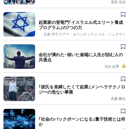
黒坂 岳央
起業家の登竜門｢イスラエル式エリート養成
プログラム｣の7つの力
石倉 洋子,ナアマ・ルベンチック,トメル・シュスマン
会社が潰れた･傾いた途端に人生が詰む人の
共通点
河合 起季
｢彼氏を束縛したくて起業｣メンヘラテクノロ
ジーの危ない事業
高桑 蘭佳
｢社会のバックボーンになる｣量子技術とは何
か