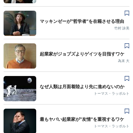
マッキンゼーが"哲学者"を在籍させる理由
竹村 詠美
起業家がジョブズよりゲイツを目指すワケ
為末 大
なぜ人類は月面着陸より先に進めないのか
トーマス・ラッポルト
最もヤバい起業家が"友情"を重視するワケ
トーマス・ラッポルト