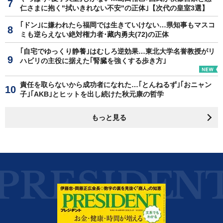
仁さまに抱く"拭いきれない不安"の正体｣【次代の皇室3選】
｢ドン｣に嫌われたら福岡では生きていけない…県知事もマスコ
ミも逆らえない絶対権力者･藏内勇夫(72)の正体
｢自宅でゆっくり静養｣はむしろ逆効果…東北大学名誉教授がリ
ハビリの主役に据えた｢腎臓を強くする歩き方｣
責任を取らないから成功者になれた…｢とんねるず｣｢おニャン
子｣｢AKB｣とヒットを出し続けた秋元康の哲学
もっと見る