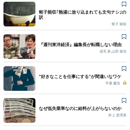
蛭子能収｢熱湯に放り込まれても文句ナシ｣の
訳
蛭子 能収
『週刊東洋経済』編集長が転職しない理由
成毛 眞,山田 俊浩
"好きなことを仕事にする"が間違いなワケ
平康 慶浩
なぜ低失業率なのに給料が上がらないのか
井上 恵理菜