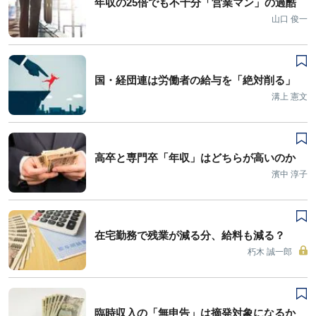
年収の25倍でも不十分「営業マン」の過酷
山口 俊一
国・経団連は労働者の給与を「絶対削る」
溝上 憲文
高卒と専門卒「年収」はどちらが高いのか
濱中 淳子
在宅勤務で残業が減る分、給料も減る？
朽木 誠一郎
臨時収入の「無申告」は摘発対象になるか