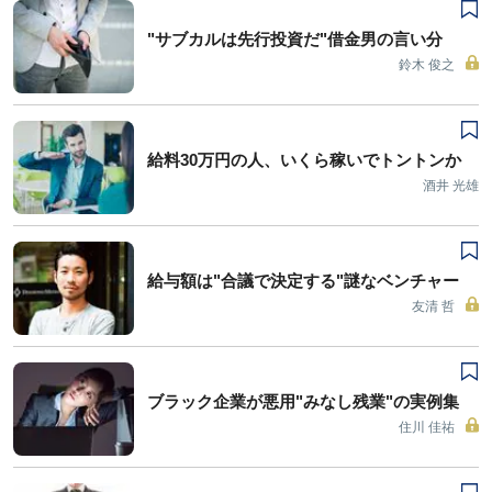
"サブカルは先行投資だ"借金男の言い分
鈴木 俊之
給料30万円の人、いくら稼いでトントンか
酒井 光雄
給与額は"合議で決定する"謎なベンチャー
友清 哲
ブラック企業が悪用"みなし残業"の実例集
住川 佳祐