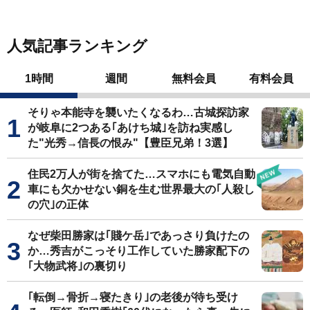
人気記事ランキング
1時間
週間
無料会員
有料会員
そりゃ本能寺を襲いたくなるわ…古城探訪家
が岐阜に2つある｢あけち城｣を訪ね実感し
た"光秀→信長の恨み"【豊臣兄弟！3選】
住民2万人が街を捨てた…スマホにも電気自動
車にも欠かせない銅を生む世界最大の｢人殺し
の穴｣の正体
なぜ柴田勝家は｢賤ケ岳｣であっさり負けたの
か…秀吉がこっそり工作していた勝家配下の
｢大物武将｣の裏切り
｢転倒→骨折→寝たきり｣の老後が待ち受け