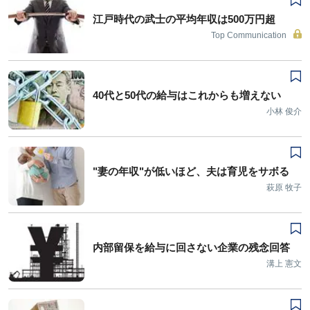
江戸時代の武士の平均年収は500万円超
Top Communication
40代と50代の給与はこれからも増えない
小林 俊介
"妻の年収"が低いほど、夫は育児をサボる
萩原 牧子
内部留保を給与に回さない企業の残念回答
溝上 憲文