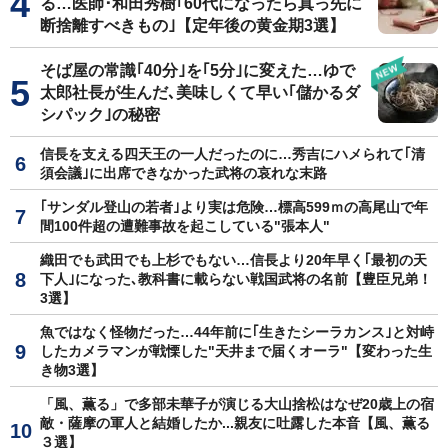
る…医師･和田秀樹｢60代になったら真っ先に
断捨離すべきもの｣【定年後の黄金期3選】
そば屋の常識｢40分｣を｢5分｣に変えた…ゆで
太郎社長が生んだ､美味しくて早い｢儲かるダ
シパック｣の秘密
信長を支える四天王の一人だったのに…秀吉にハメられて｢清
須会議｣に出席できなかった武将の哀れな末路
｢サンダル登山の若者｣より実は危険…標高599ｍの高尾山で年
間100件超の遭難事故を起こしている"張本人"
織田でも武田でも上杉でもない…信長より20年早く｢最初の天
下人｣になった､教科書に載らない戦国武将の名前【豊臣兄弟！
3選】
魚ではなく怪物だった…44年前に｢生きたシーラカンス｣と対峙
したカメラマンが戦慄した"天井まで届くオーラ"【変わった生
き物3選】
「風、薫る」で多部未華子が演じる大山捨松はなぜ20歳上の宿
敵・薩摩の軍人と結婚したか...親友に吐露した本音【風、薫る
３選】