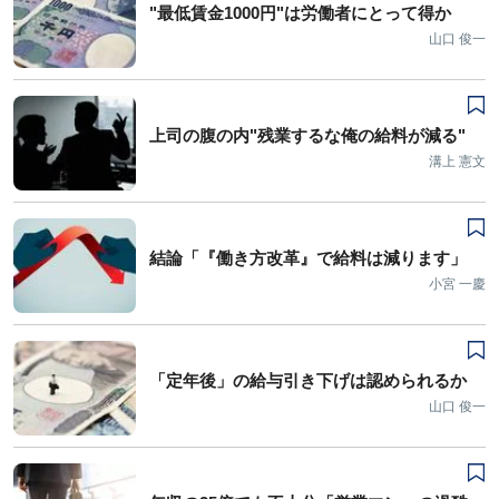
"最低賃金1000円"は労働者にとって得か
山口 俊一
上司の腹の内"残業するな俺の給料が減る"
溝上 憲文
結論「『働き方改革』で給料は減ります」
小宮 一慶
「定年後」の給与引き下げは認められるか
山口 俊一