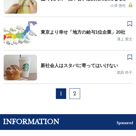
小澤 啓司
東京より幸せ「地方の給与1位企業」20社
溝上 憲文
新社会人はスタバに寄ってはいけない
黒田 尚子
1
2
INFORMATION
Sponsored