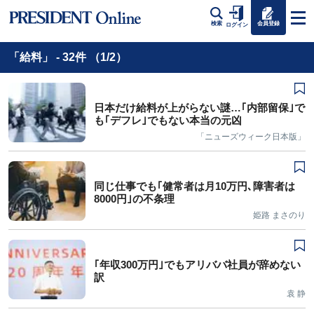
会員登録
検索
ログイン
「給料」 - 32件 （1/2）
日本だけ給料が上がらない謎…｢内部留保｣で
も｢デフレ｣でもない本当の元凶
「ニューズウィーク日本版」
同じ仕事でも｢健常者は月10万円､障害者は
8000円｣の不条理
姫路 まさのり
｢年収300万円｣でもアリババ社員が辞めない
訳
袁 静