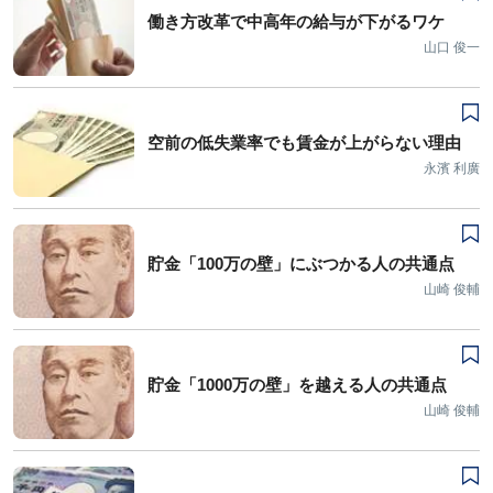
働き方改革で中高年の給与が下がるワケ
山口 俊一
空前の低失業率でも賃金が上がらない理由
永濱 利廣
貯金「100万の壁」にぶつかる人の共通点
山崎 俊輔
貯金「1000万の壁」を越える人の共通点
山崎 俊輔