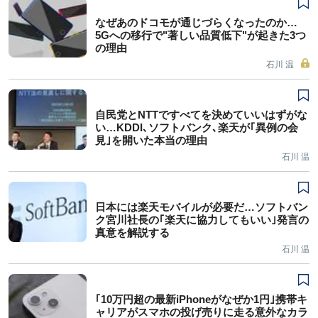
なぜあのドコモが通じづらくなったのか…
5Gへの移行で"著しい品質低下"が起きた3つ
の理由
石川 温
自民党とNTTですべてを決めていいはずがな
い…KDDI､ソフトバンク､楽天が｢異例の会
見｣を開いた本当の理由
石川 温
日本には楽天モバイルが必要だ…ソフトバン
ク宮川社長の｢楽天に協力してもいい｣発言の
真意を解説する
石川 温
｢10万円超の最新iPhoneがなぜか1円｣携帯キ
ャリアがスマホの投げ売りに走る意外なカラ