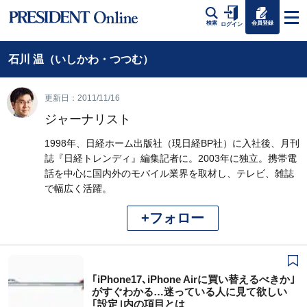
会員登録
検索
ログイン
石川 温（いしかわ・つつむ）
更新日：2011/11/16
ジャーナリスト
1998年、日経ホーム出版社（現日経BP社）に入社後、月刊
誌『日経トレンディ』編集記者に。2003年に独立。携帯電
話を中心に国内外のモバイル業界を取材し、テレビ、雑誌
で幅広く活躍。
+フォロー
｢iPhone17､iPhone Airに買い替えるべきか｣
がすぐわかる…迷っている人に見て欲しい
｢設定｣内の項目とは