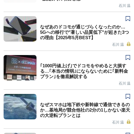
石川 温
なぜあのドコモが通じづらくなったのか…
5Gへの移行で"著しい品質低下"が起きた3つ
の理由【2025年5月BEST】
石川 温
｢1000円値上げ｣でドコモをやめると大損す
る…｢本当の情弱｣にならないために｢新料金
プラン｣を徹底解説する
石川 温
なぜスマホは地下鉄や新幹線で通信できるの
か…基地局が競合他社の2分の1しかない楽天
の大逆転プランとは
石川 温