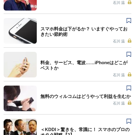
石川 温
スマホ料金は下がるか？ いますぐやってお
きたい節約術
石川 温
料金、サービス、電波……iPhoneはどこが
ベストか
石川 温
無料のウィルコムはどうやって利益を生むか
石川 温
＜KDDI＞驚きを、常識に！ スマホのプロの
オタク戦略【2】