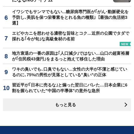
イワシでもサンマでもない...糖尿病専門医が｢がん･動脈硬化を
予防し､美肌を保つ栄養素をとれる魚の種類｣【最強の魚活術3
選】
エビやカニを想わせる濃密な旨味とコク…近所の公園でタダで
採れる｢今が旬｣な高級食材の名前
地方衰退の一番の原因は｢人口減少｣ではない…山口の超富裕層
が｢住民税43億円｣をまるっと抱えて移住した理由
ワキの臭いでも､口臭でもない…女性の大半が不潔と感じてい
るのに､75%の男性が見落としている"臭い"の正体
習近平が｢日本に売るな｣と煽った翌日にバレた…日本企業に6
割を握られていた"中国の半導体"の意外な急所
もっと見る