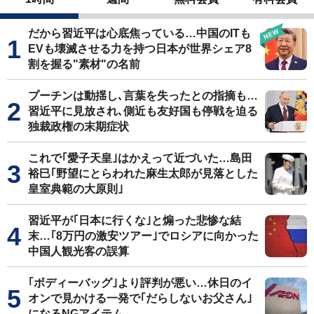
だから習近平は心底焦っている…中国のITも
EVも壊滅させる力を持つ日本が世界シェア8
割を握る"素材"の名前
プーチンは動揺し､言葉を失ったとの指摘も…
習近平に見放され､側近も友好国も停戦を迫る
独裁政権の末期症状
これで｢愛子天皇｣はかえって近づいた…島田
裕巳｢野望にとらわれた麻生太郎が見落とした
皇室典範の大原則｣
習近平が｢日本に行くな｣と煽った悲惨な結
末…｢8万円の激安ツアー｣でロシアに向かった
中国人観光客の誤算
｢ボディーバッグ｣より評判が悪い…休日のイ
オンで見かける一発で｢だらしないお父さん｣
になるNGアイテム