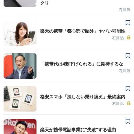
クリ
石川 温
楽天の携帯「都心部で圏外」ヤバい可能性
石川 温
「携帯代は4割下げられる」に期待するな
石川 温
格安スマホ「損しない乗り換え」最終案内
石川 温
楽天が携帯電話事業に"失敗"する理由