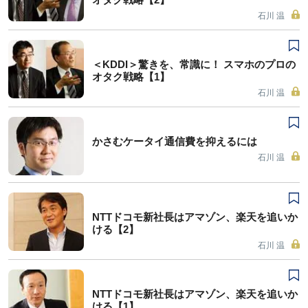
石川 温
＜KDDI＞驚きを、常識に！ スマホのプロの
オタク戦略【1】
石川 温
かさむケータイ通信費を抑えるには
石川 温
NTTドコモ新社長はアマゾン、楽天を追いか
ける【2】
石川 温
NTTドコモ新社長はアマゾン、楽天を追いか
ける【1】