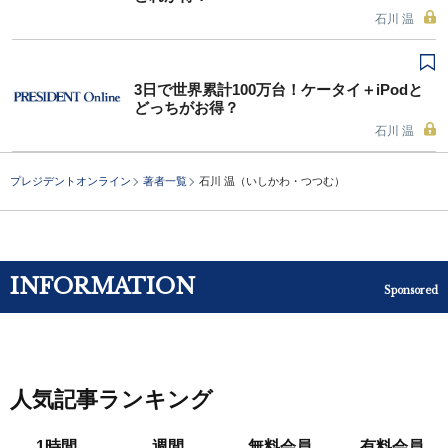
石川 温
3日で世界累計100万台！ケータイ＋iPodと
どっちがお得？
石川 温
プレジデントオンライン
著者一覧
石川 温（いしかわ・つつむ）
INFORMATION
Sponsored
人気記事ランキング
1時間
週間
無料会員
有料会員