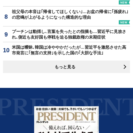
祖父母の本音は｢帰省してほしくない｣…お盆の帰省に｢孫疲れ｣
の悲鳴が上がるようになった構造的な理由
プーチンは動揺し､言葉を失ったとの指摘も…習近平に見放さ
れ､側近も友好国も停戦を迫る独裁政権の末期症状
米国は曖昧､韓国は冷ややかだったが…習近平を激怒させた高
市発言に｢無言の支持｣を示した国の｢大胆な手法｣
もっと見る