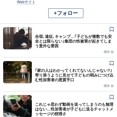
Webサイト
+フォロー
合宿､遠征､キャンプ…｢子どもが複数でも安
全とは限らない｣集団の性被害が起きてしま
う意外な要因
櫻井 鼓
｢家の人はわかってくれてないんじゃない?｣
寄り添うように見せて子どもの弱みにつけ込
む性加害者の悪質手口
櫻井 鼓
これじゃ思わず動画を送ってしまうのも無理
はない…性加害者が子どもに送るチャットメ
ッセージの狡猾さ