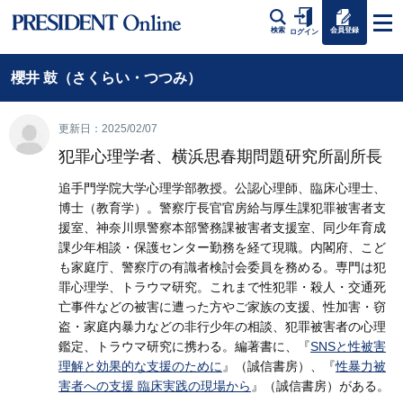
会員登録
検索
ログイン
櫻井 鼓（さくらい・つつみ）
更新日：2025/02/07
犯罪心理学者、横浜思春期問題研究所副所長
追手門学院大学心理学部教授。公認心理師、臨床心理士、
博士（教育学）。警察庁長官官房給与厚生課犯罪被害者支
援室、神奈川県警察本部警務課被害者支援室、同少年育成
課少年相談・保護センター勤務を経て現職。内閣府、こど
も家庭庁、警察庁の有識者検討会委員を務める。専門は犯
罪心理学、トラウマ研究。これまで性犯罪・殺人・交通死
亡事件などの被害に遭った方やご家族の支援、性加害・窃
盗・家庭内暴力などの非行少年の相談、犯罪被害者の心理
鑑定、トラウマ研究に携わる。編著書に、『
SNSと性被害
理解と効果的な支援のために
』（誠信書房）、『
性暴力被
害者への支援 臨床実践の現場から
』（誠信書房）がある。