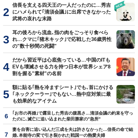
信長を支える四天王の一人だったのに…秀吉
にハメられて｢清須会議｣に出席できなかった
武将の哀れな末路
耳の後ろから流血､指の肉をごっそり食べら
れ…クマに｢猪木キック｣で応戦した36歳男性
の"数十秒間の死闘"
だから習近平は心底焦っている…中国のITも
EVも壊滅させる力を持つ日本が世界シェア8
割を握る"素材"の名前
額に貼る｢熱を冷ますシート｣でも､首にかける
｢ネッククーラー｣でもない…熱中症対策に最
も効果的なアイテム
｢お市の再婚｣で露呈した秀吉の腹黒さ…清須会議の約束を守っ
たのに､滅亡に追い込まれた柴田勝家の"急所"
妻を自害に追い込んだ三成を夫は許さなかった…信長の命で結
婚､本能寺の変で引き裂かれた戦国一の熱愛夫婦