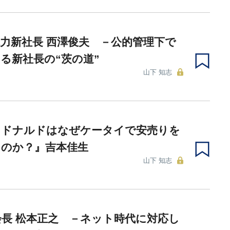
力新社長 西澤俊夫 －公的管理下で
る新社長の“茨の道”
山下 知志
クドナルドはなぜケータイで安売りを
たのか？』吉本佳生
山下 知志
会長 松本正之 －ネット時代に対応し