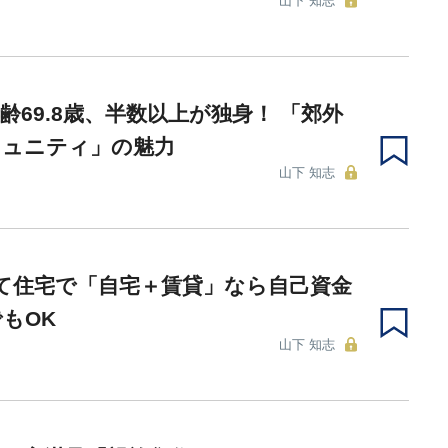
山下 知志
齢69.8歳、半数以上が独身！ 「郊外
ミュニティ」の魅力
山下 知志
て住宅で「自宅＋賃貸」なら自己資金
もOK
山下 知志