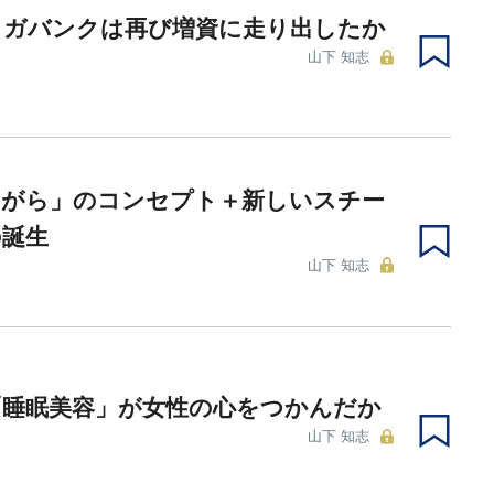
メガバンクは再び増資に走り出したか
山下 知志
ながら」のコンセプト＋新しいスチー
の誕生
山下 知志
「睡眠美容」が女性の心をつかんだか
山下 知志