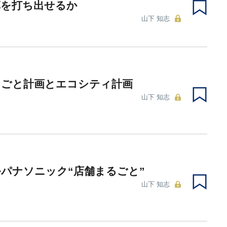
革を打ち出せるか
山下 知志
るごと計画とエコシティ計画
山下 知志
パナソニック“店舗まるごと”
山下 知志