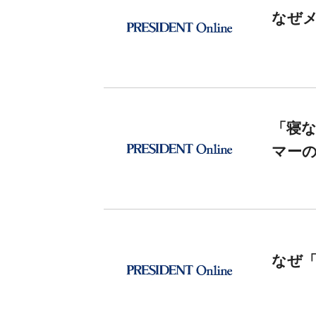
なぜ
「寝
マー
なぜ