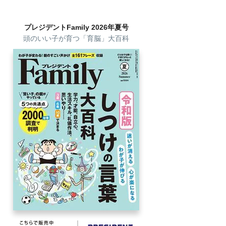
プレジデントFamily 2026年夏号
頭のいい子が育つ「育脳」大百科