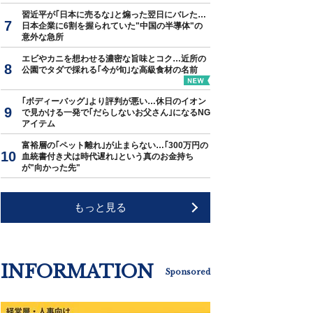
習近平が｢日本に売るな｣と煽った翌日にバレた…
日本企業に6割を握られていた"中国の半導体"の
意外な急所
エビやカニを想わせる濃密な旨味とコク…近所の
公園でタダで採れる｢今が旬｣な高級食材の名前
｢ボディーバッグ｣より評判が悪い…休日のイオン
で見かける一発で｢だらしないお父さん｣になるNG
アイテム
富裕層の｢ペット離れ｣が止まらない…｢300万円の
血統書付き犬は時代遅れ｣という真のお金持ち
が"向かった先"
もっと見る
INFORMATION
Sponsored