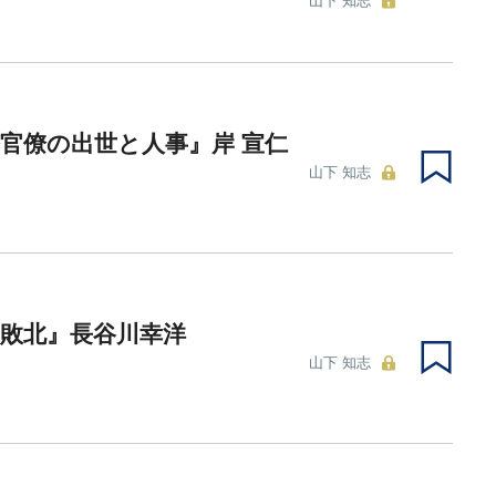
山下 知志
官僚の出世と人事』岸 宣仁
山下 知志
敗北』長谷川幸洋
山下 知志