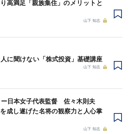
より高満足「親族集住」のメリットと
山下 知志
ら人に聞けない「株式投資」基礎講座
山下 知志
カー日本女子代表監督 佐々木則夫
業を成し遂げた名将の観察力と人心掌
山下 知志