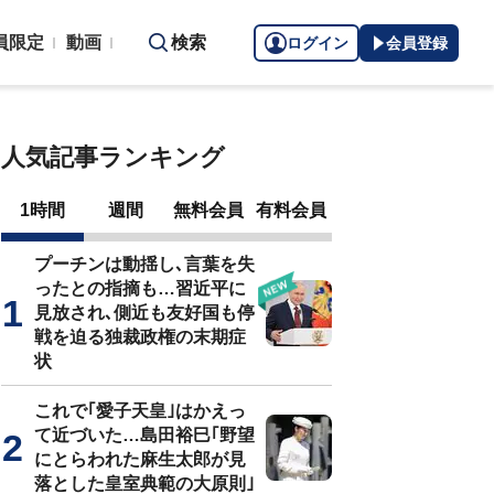
員限定
動画
検索
ログイン
会員登録
人気記事ランキング
1時間
週間
無料会員
有料会員
プーチンは動揺し､言葉を失
ったとの指摘も…習近平に
見放され､側近も友好国も停
戦を迫る独裁政権の末期症
状
これで｢愛子天皇｣はかえっ
て近づいた…島田裕巳｢野望
にとらわれた麻生太郎が見
落とした皇室典範の大原則｣