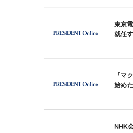
東京電
就任す
『マ
始め
NHK