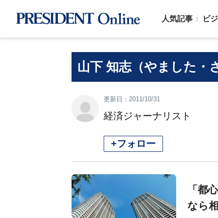
人気記事
ビジ
山下 知志（やました・
更新日：2011/10/31
経済ジャーナリスト
+フォロー
「都
なら