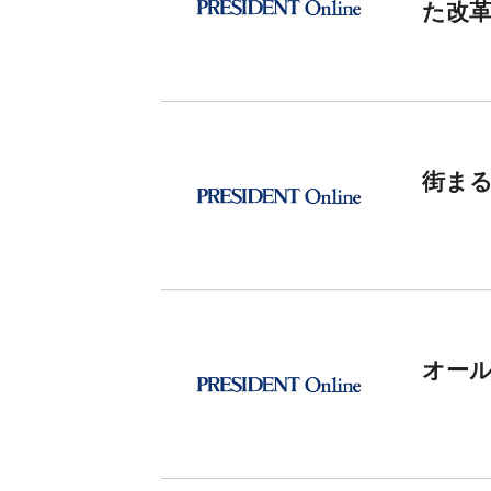
た改
街ま
オール