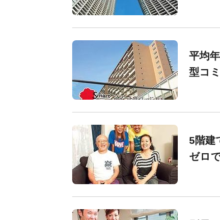
平均年
型コ
5階建
ゼロで