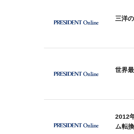
三洋
世界
201
ム転