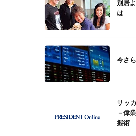
別居
は
今さ
サッ
－偉
握術