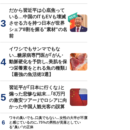
だから習近平は心底焦って
いる…中国のITもEVも壊滅
させる力を持つ日本が世界
シェア8割を握る"素材"の名
前
イワシでもサンマでもな
い...糖尿病専門医が｢がん･
動脈硬化を予防し､美肌を保
つ栄養素をとれる魚の種類｣
【最強の魚活術3選】
習近平が｢日本に行くな｣と
煽った悲惨な結末…｢8万円
の激安ツアー｣でロシアに向
かった中国人観光客の誤算
ワキの臭いでも､口臭でもない…女性の大半が不潔
と感じているのに､75%の男性が見落としてい
る"臭い"の正体