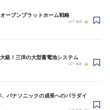
のオープンプラットホーム戦略
山下 知志
最大級！三洋の大型蓄電池システム
山下 知志
2年、パナソニックの成長へのパラダイ
換