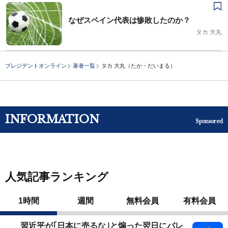
なぜスペイン代表は惨敗したのか？
タカ 大丸
プレジデントオンライン
著者一覧
タカ 大丸（たか・だいまる）
INFORMATION
Sponsored
人気記事ランキング
1時間
週間
無料会員
有料会員
習近平が｢日本に売るな｣と煽った翌日にバレ