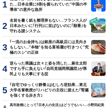
た…日本企業に6割を握られていた"中国の半
導体"の意外な急所
名前を書く紙も整理券もない…フランス人が
日本みたいに｢行列｣に並ばないのに｢順番｣を
守れる謎システム
｢一流のお金持ち｣は銀座の高級店には見向き
もしない…"本物"を知る富裕層が行きつく"究
極のスシ"の正体
逆らった県議は次々と姿を消した…麻生太郎
ですら手に負えない｢自民党福岡県議団｣が県
民よりも大事にする掟
｢自宅でゆっくり静養｣はむしろ逆効果…東北
大学名誉教授がリハビリの主役に据えた｢腎臓
を強くする歩き方｣
高市政権にとって｢日本人の生活｣はどうでもいい…小野田紀美