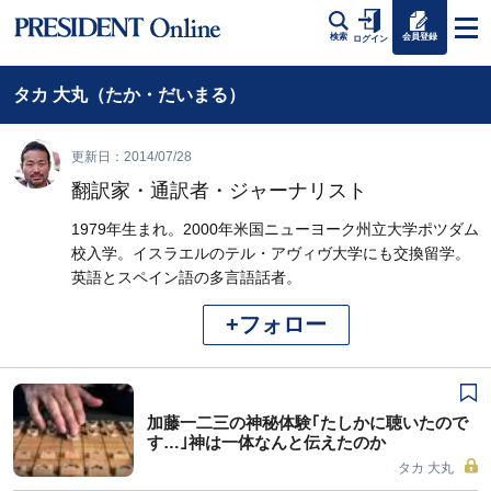
会員登録
検索
ログイン
タカ 大丸（たか・だいまる）
更新日：2014/07/28
翻訳家・通訳者・ジャーナリスト
1979年生まれ。2000年米国ニューヨーク州立大学ポツダム
校入学。イスラエルのテル・アヴィヴ大学にも交換留学。
英語とスペイン語の多言語話者。
+フォロー
加藤一二三の神秘体験｢たしかに聴いたので
す…｣神は一体なんと伝えたのか
タカ 大丸