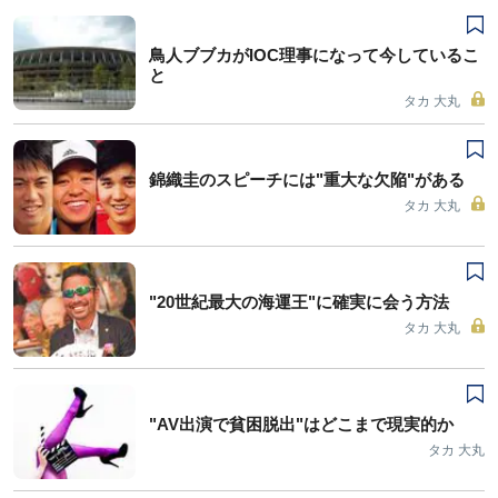
鳥人ブブカがIOC理事になって今しているこ
と
タカ 大丸
錦織圭のスピーチには"重大な欠陥"がある
タカ 大丸
"20世紀最大の海運王"に確実に会う方法
タカ 大丸
"AV出演で貧困脱出"はどこまで現実的か
タカ 大丸