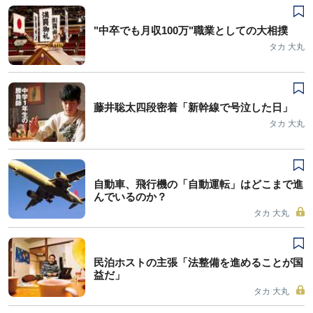
"中卒でも月収100万"職業としての大相撲
タカ 大丸
藤井聡太四段密着「新幹線で号泣した日」
タカ 大丸
自動車、飛行機の「自動運転」はどこまで進
んでいるのか？
タカ 大丸
民泊ホストの主張「法整備を進めることが国
益だ」
タカ 大丸