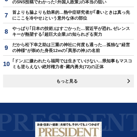
のSNS投稿でわかった｢外国人政策｣の本当の狙い
首よりも脇よりも効果的…熱中症研究者が｢暑いときは真っ先
にここを冷やせ｣という意外な体の部位
やっぱり｢日本の技術｣はすごかった…習近平が恐れ､ゼレンス
キーが熱望する｢超巨大企業｣の知られざる実力
だから松下幸之助は三重の神社に何度も通った…孤独な"経営
の神様"が崇めた身長12mの｢異形の神｣の名前
｢ドン｣に嫌われたら福岡では生きていけない…県知事もマスコ
ミも逆らえない絶対権力者･藏内勇夫(72)の正体
もっと見る