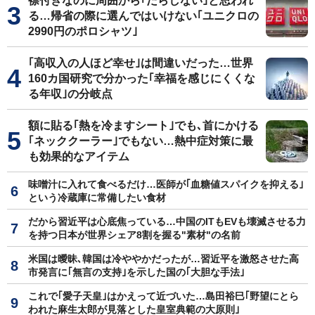
襟付きなのに周囲から｢だらしない｣と思われ
る…帰省の際に選んではいけない｢ユニクロの
2990円のポロシャツ｣
｢高収入の人ほど幸せ｣は間違いだった…世界
160カ国研究で分かった｢幸福を感じにくくな
る年収｣の分岐点
額に貼る｢熱を冷ますシート｣でも､首にかける
｢ネッククーラー｣でもない…熱中症対策に最
も効果的なアイテム
味噌汁に入れて食べるだけ…医師が｢血糖値スパイクを抑える｣
という冷蔵庫に常備したい食材
だから習近平は心底焦っている…中国のITもEVも壊滅させる力
を持つ日本が世界シェア8割を握る"素材"の名前
米国は曖昧､韓国は冷ややかだったが…習近平を激怒させた高
市発言に｢無言の支持｣を示した国の｢大胆な手法｣
これで｢愛子天皇｣はかえって近づいた…島田裕巳｢野望にとら
われた麻生太郎が見落とした皇室典範の大原則｣