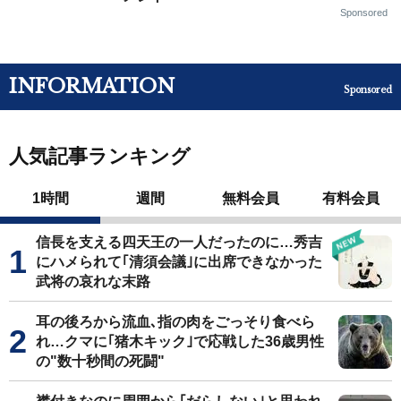
Sponsored
INFORMATION
Sponsored
人気記事ランキング
1時間
週間
無料会員
有料会員
信長を支える四天王の一人だったのに…秀吉
にハメられて｢清須会議｣に出席できなかった
武将の哀れな末路
耳の後ろから流血､指の肉をごっそり食べら
れ…クマに｢猪木キック｣で応戦した36歳男性
の"数十秒間の死闘"