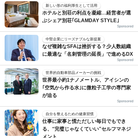
新しい形の福利厚生として活用
ホテルと別荘の利点を凝縮…経営者が選
ぶシェア別荘｢GLAMDAY STYLE｣
Sponsored
中堅企業にリーズナブルな新提案
なぜ複雑なSFAは挫折する？少人数組織
に最適な「名刺管理の延長」で進めるDX
Sponsored
世界的自動車部品メーカーの挑戦
世界最小約1ナノメートル、アイシンの
｢空気から作る水｣に微粒子工学の専門家
が迫る
Sponsored
自分を整えるための健康習慣
仕事に家事と慌ただしい毎日でもでき
る、“完璧じゃなくていい”セルフマネジ
メント