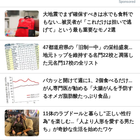
Sponsored
大地震でまず確保すべきは水でも食料で
もない...被災者が「これだけは担いで逃
げて」という最も重要なモノ2選
47都道府県の「旧制一中」の栄枯盛衰...
地元トップを維持する名門22校と凋落し
た元名門17校の全リスト
パカッと開けて週に1、2個食べるだけ...
がん専門医が勧める「大腸がんを予防す
るオメガ脂肪酸たっぷり食品」
11体のラブドールと暮らし"正しい性行
為"を楽しむ...「人より人形を愛する男た
ち」が奇妙な生活を始めたワケ