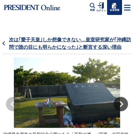
会員登録
検索
ログイン
次は｢愛子天皇｣しか想像できない…皇室研究家が｢沖縄訪
問で誰の目にも明らかになった｣と断言する深い理由