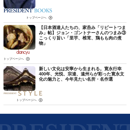
トップページへ
【日本酒達人たちの、家呑み「リピートつま
み」帖】ジョン・ゴントナーさんのつまみ③
こっくり旨い「里芋、椎茸、鶏もも肉の煮
物」
トップページへ
新しい文化は安寧から生まれる。寛永行幸
400年、光悦、宗達、遠州らが彩った寛永文
化の魅力と、今年見たい名所・名作選
トップページへ