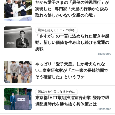
だから愛子さまの「異例の沖縄同行」が
実現した...専門家「天皇の行動から汲み
取れる娘しかいない父親の心境」
期待を超えるチームの強さ
「さすが」の一言に込められた驚きや感
動。新しい価値を生み出し続ける電通の
挑戦
Sponsored
やっぱり「愛子天皇」しか考えられな
い...皇室研究家が「ご一家の長崎訪問で
そう確信した」というワケ
選ばれる企業になるために
東京都｢HTT取組推進宣言企業｣登録で環
境配慮時代を勝ち抜く具体策とは
Sponsored