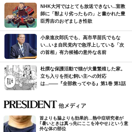
NHK大河ではとても放送できない...宣教
師に「獣より劣ったもの」と書かれた豊
臣秀吉のおぞましき性欲
小泉進次郎氏でも、高市早苗氏でもな
い...いま自民党内で急浮上している「次
の首相」有力候補の意外な名前
杜撰な保護活動で猫が大量繁殖した家。
立ち入りを拒む飼い主への対応
は...――『全部救ってやる』第1巻 第1話
首よりも脇よりも効果的…熱中症研究者が
｢暑いときは真っ先にここを冷やせ｣という意
外な体の部位