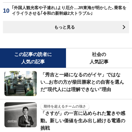
｢外国人観光客や子連れ｣より厄介…JR東海が明かした､乗客を
イライラさせる｢令和の新幹線2大トラブル｣
もっと見る
この記事の読者に
社会の
人気の記事
人気記事
「秀吉と一緒になるのがイヤ」ではな
い...お市の方が柴田勝家との自害を選ん
だ"現代人には理解できない"理由
期待を超えるチームの強さ
「さすが」の一言に込められた驚きや感
動。新しい価値を生み出し続ける電通の
挑戦