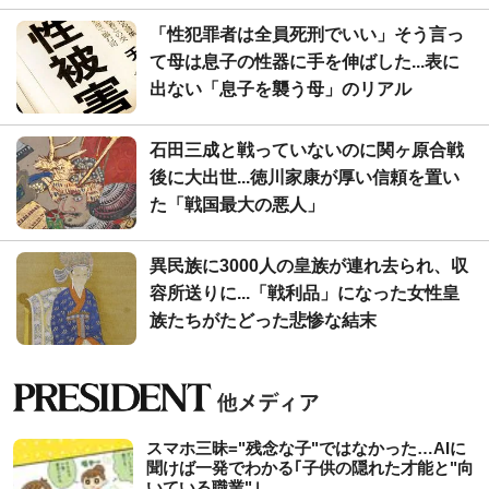
「性犯罪者は全員死刑でいい」そう言っ
て母は息子の性器に手を伸ばした...表に
出ない「息子を襲う母」のリアル
石田三成と戦っていないのに関ヶ原合戦
後に大出世...徳川家康が厚い信頼を置い
た「戦国最大の悪人」
異民族に3000人の皇族が連れ去られ、収
容所送りに...「戦利品」になった女性皇
族たちがたどった悲惨な結末
スマホ三昧="残念な子"ではなかった…AIに
聞けば一発でわかる｢子供の隠れた才能と"向
いている職業"｣