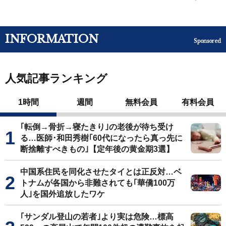
INFORMATION
Sponsored
人気記事ランキング
1時間
週間
無料会員
有料会員
｢転倒→骨折→寝たきり｣の老後が待ち受け
る…医師･和田秀樹｢60代になったら真っ先に
断捨離すべきもの｣【定年後の黄金期3選】
中国系住民を同化させたタイとは正反対…ベ
トナムが各国から非難されても｢華僑100万
人｣を国外追放したワケ
｢サンダル登山の若者｣より実は危険…標高