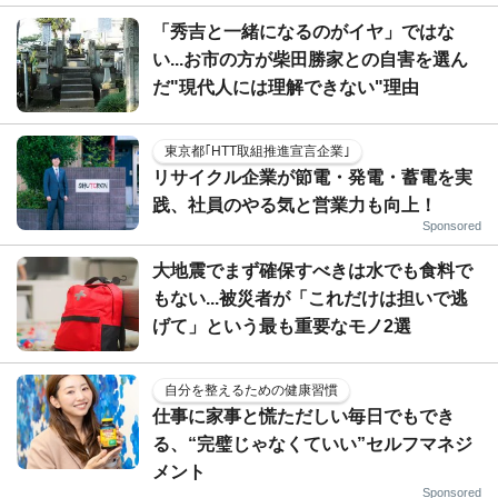
「秀吉と一緒になるのがイヤ」ではな
い...お市の方が柴田勝家との自害を選ん
だ"現代人には理解できない"理由
東京都｢HTT取組推進宣言企業｣
リサイクル企業が節電・発電・蓄電を実
践、社員のやる気と営業力も向上！
Sponsored
大地震でまず確保すべきは水でも食料で
もない...被災者が「これだけは担いで逃
げて」という最も重要なモノ2選
自分を整えるための健康習慣
仕事に家事と慌ただしい毎日でもでき
る、“完璧じゃなくていい”セルフマネジ
メント
Sponsored