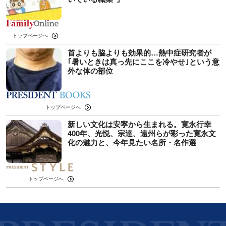
トップページへ
首よりも脇よりも効果的…熱中症研究者が
｢暑いときは真っ先にここを冷やせ｣という意
外な体の部位
トップページへ
新しい文化は安寧から生まれる。寛永行幸
400年、光悦、宗達、遠州らが彩った寛永文
化の魅力と、今年見たい名所・名作選
トップページへ