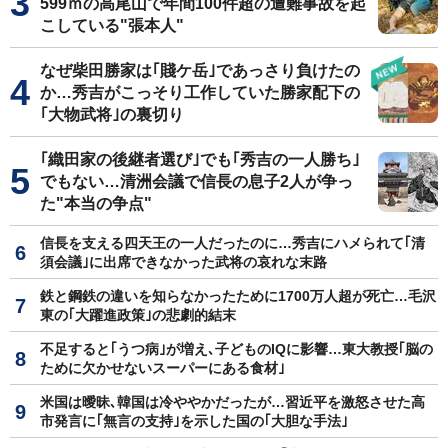
599ｍの高尾山で年間100件超の遭難事故を起
こしている"張本人"
なぜ柴田勝家は｢賤ケ岳｣であっさり負けたの
か…秀吉がこっそり工作していた勝家配下の
｢大物武将｣の裏切り
｢織田家の後継者選び｣でも｢秀吉の一人勝ち｣
でもない…清洲会議で信長の息子2人が争っ
た"本当の争点"
信長を支える四天王の一人だったのに…秀吉にハメられて｢清
須会議｣に出席できなかった武将の哀れな末路
鉄と鋼鉄の違いを知らなかったために1700万人超が死亡…毛沢
東の｢大躍進政策｣の悲劇的結末
不足すると｢うつ病｣が増え､子どものIQに影響…東大教授｢脳の
ために欠かせないスーパーにある食材｣
米国は曖昧､韓国は冷ややかだったが…習近平を激怒させた高
市発言に｢無言の支持｣を示した国の｢大胆な手法｣