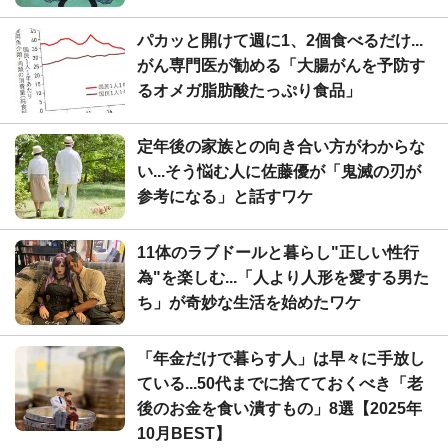
パカッと開けて週に1、2個食べるだけ...
がん専門医が勧める「大腸がんを予防す
るオメガ脂肪酸たっぷり食品」
定年後の家族との向き合い方がわからな
い...そう悩む人に佐藤優が「鬼滅の刃が
参考になる」と話すワケ
11体のラブドールと暮らし"正しい性行
為"を楽しむ...「人より人形を愛する男た
ち」が奇妙な生活を始めたワケ
「年金だけで暮らす人」は早々に手放し
ている...50代までに捨てておくべき「老
後のお金を食い潰すもの」8選【2025年
10月BEST】