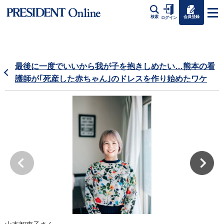
会員登録
検索
ログイン
最後に一度でいいから我が子を抱きしめたい…熊本の看
護師が｢死産した赤ちゃん｣のドレスを作り始めたワケ