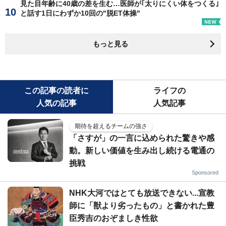
見た目年齢に40歳の差を生む…医師が｢太りにくい体をつくる｣
と話す1日にわずか10回の"脱ET体操"
もっと見る
この記事の読者に
ライフの
人気の記事
人気記事
期待を超えるチームの強さ
「さすが」の一言に込められた驚きや感
動。新しい価値を生み出し続ける電通の
挑戦
Sponsored
NHK大河ではとても放送できない...宣教
師に「獣より劣ったもの」と書かれた豊
臣秀吉のおぞましき性欲