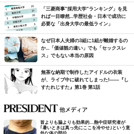
「三菱商事"採用大学"ランキング」を見
れば一目瞭然...学歴社会・日本で成功に
必要な「出身大学の最低ライン」
なぜ日本人夫婦の3組に1組が離婚するの
か...「価値観の違い」でも「セックスレ
ス」でもない本当の原因
無茶な納期で制作したアイドルの衣装
が、ライブ中に破れてしまった!――『し
すたれじすた』第1巻 第1話
首よりも脇よりも効果的…熱中症研究者が
｢暑いときは真っ先にここを冷やせ｣という意
外な体の部位