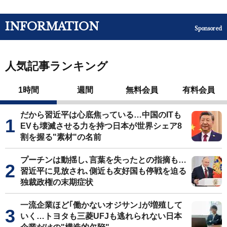
INFORMATION
Sponsored
人気記事ランキング
1時間
週間
無料会員
有料会員
だから習近平は心底焦っている…中国のITも
EVも壊滅させる力を持つ日本が世界シェア8
割を握る"素材"の名前
プーチンは動揺し､言葉を失ったとの指摘も…
習近平に見放され､側近も友好国も停戦を迫る
独裁政権の末期症状
一流企業ほど｢働かないオジサン｣が増殖して
いく…トヨタも三菱UFJも逃れられない日本