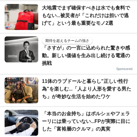
大地震でまず確保すべきは水でも食料で
もない...被災者が「これだけは担いで逃
げて」という最も重要なモノ2選
期待を超えるチームの強さ
「さすが」の一言に込められた驚きや感
動。新しい価値を生み出し続ける電通の
挑戦
Sponsored
11体のラブドールと暮らし"正しい性行
為"を楽しむ...「人より人形を愛する男た
ち」が奇妙な生活を始めたワケ
「本当のお金持ち」はポルシェやフェラ
ーリには乗っていない...FPが実際に目に
した「富裕層のクルマ」の真実