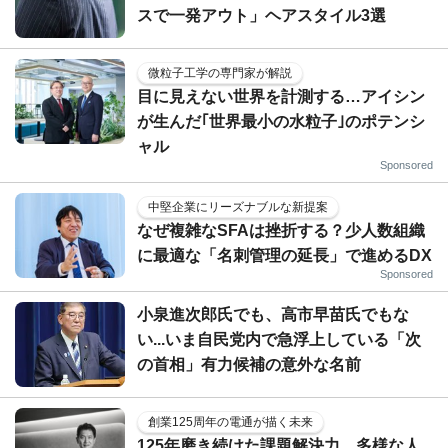
スで一発アウト」ヘアスタイル3選
微粒子工学の専門家が解説
目に見えない世界を計測する…アイシン
が生んだ｢世界最小の水粒子｣のポテンシ
ャル
Sponsored
中堅企業にリーズナブルな新提案
なぜ複雑なSFAは挫折する？少人数組織
に最適な「名刺管理の延長」で進めるDX
Sponsored
小泉進次郎氏でも、高市早苗氏でもな
い...いま自民党内で急浮上している「次
の首相」有力候補の意外な名前
創業125周年の電通が描く未来
125年磨き続けた課題解決力。多様な人