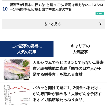
習近平が｢日本に行くな｣と煽っても､寿司は奪えない…｢スシロ
ー14時間待ち｣が映し出す中国人客の本音
もっと見る
この記事の読者に
キャリアの
人気の記事
人気記事
カルシウムでもビタミンCでもない...骨密
度と認知機能に直結「98%の日本人が不
足する栄養素」を取れる食材
パカッと開けて週に1、2個食べるだけ...
がん専門医が勧める「大腸がんを予防す
るオメガ脂肪酸たっぷり食品」