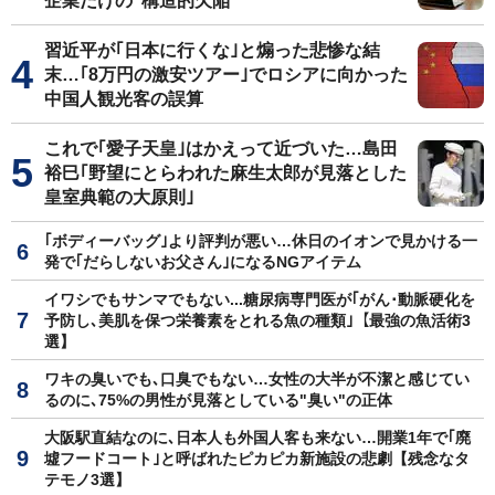
企業だけの"構造的欠陥"
習近平が｢日本に行くな｣と煽った悲惨な結
末…｢8万円の激安ツアー｣でロシアに向かった
中国人観光客の誤算
これで｢愛子天皇｣はかえって近づいた…島田
裕巳｢野望にとらわれた麻生太郎が見落とした
皇室典範の大原則｣
｢ボディーバッグ｣より評判が悪い…休日のイオンで見かける一
発で｢だらしないお父さん｣になるNGアイテム
イワシでもサンマでもない...糖尿病専門医が｢がん･動脈硬化を
予防し､美肌を保つ栄養素をとれる魚の種類｣【最強の魚活術3
選】
ワキの臭いでも､口臭でもない…女性の大半が不潔と感じてい
るのに､75%の男性が見落としている"臭い"の正体
大阪駅直結なのに､日本人も外国人客も来ない…開業1年で｢廃
墟フードコート｣と呼ばれたピカピカ新施設の悲劇【残念なタ
テモノ3選】