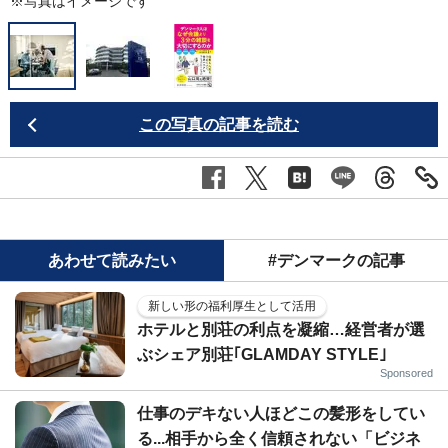
※写真はイメージです
ノ
C
この写真の記事を読む
あわせて読みたい
#デンマークの記事
新しい形の福利厚生として活用
ホテルと別荘の利点を凝縮…経営者が選
ぶシェア別荘｢GLAMDAY STYLE｣
Sponsored
仕事のデキない人ほどこの髪形をしてい
る...相手から全く信頼されない「ビジネ