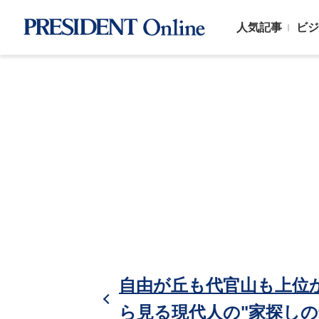
人気記事
ビジ
自由が丘も代官山も上位
ら見る現代人の"家探しの