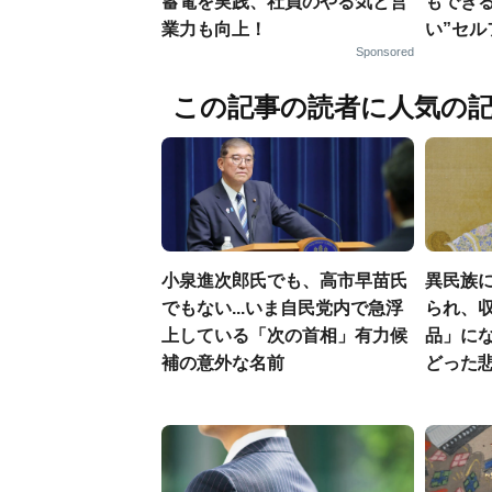
蓄電を実践、社員のやる気と営
もでき
業力も向上！
い”セ
Sponsored
この記事の読者に人気の
小泉進次郎氏でも、高市早苗氏
異民族に
でもない...いま自民党内で急浮
られ、収
上している「次の首相」有力候
品」に
補の意外な名前
どった