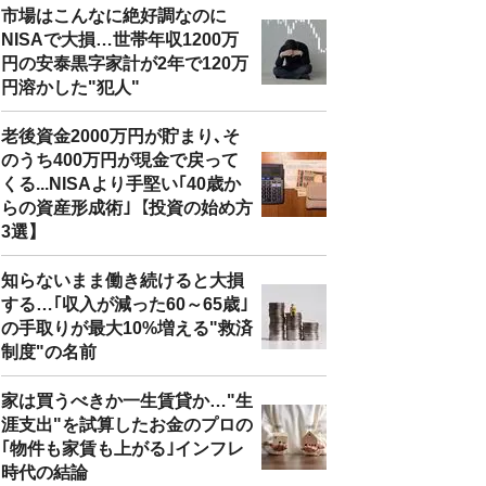
市場はこんなに絶好調なのに
NISAで大損…世帯年収1200万
円の安泰黒字家計が2年で120万
円溶かした"犯人"
老後資金2000万円が貯まり､そ
のうち400万円が現金で戻って
くる...NISAより手堅い｢40歳か
らの資産形成術｣【投資の始め方
3選】
知らないまま働き続けると大損
する…｢収入が減った60～65歳｣
の手取りが最大10%増える"救済
制度"の名前
家は買うべきか一生賃貸か…"生
涯支出"を試算したお金のプロの
｢物件も家賃も上がる｣インフレ
時代の結論