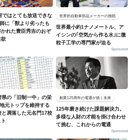
河ではとても放送できな
世界的自動車部品メーカーの挑戦
宣教師に「獣より劣ったも
世界最小約1ナノメートル、ア
書かれた豊臣秀吉のおぞ
イシンの｢空気から作る水｣に微
性欲
粒子工学の専門家が迫る
Sponsored
府県の「旧制一中」の栄
創業125周年の電通が描く未来
..地元トップを維持する
125年磨き続けた課題解決力。
校と凋落した元名門17校
多様な人財の才能を掛け合わせ
スト
て挑む、これからの電通
Sponsored