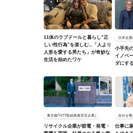
11体のラブドールと暮らし"正
日本企業
しい性行為"を楽しむ...「人より
小手先
人形を愛する男たち」が奇妙な
イノベ
生活を始めたワケ
ダにす
東京都｢HTT取組推進宣言企業｣
自分を整
リサイクル企業が節電・発電・
仕事に