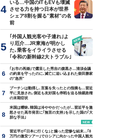
いる…中国のITもEVも壊滅
させる力を持つ日本が世界
シェア8割を握る"素材"の名
前
＝『
家が買えない
』
｢外国人観光客や子連れ｣よ
り厄介…JR東海が明かし
た､乗客をイライラさせる
｢令和の新幹線2大トラブル｣
｢お市の再婚｣で露呈した秀吉の腹黒さ…清須会議
の約束を守ったのに､滅亡に追い込まれた柴田勝家
の"急所"
プーチンは動揺し､言葉を失ったとの指摘も…習近
平に見放され､側近も友好国も停戦を迫る独裁政権
の末期症状
米国は曖昧､韓国は冷ややかだったが…習近平を激
怒させた高市発言に｢無言の支持｣を示した国の｢大
胆な手法｣
習近平が｢日本に行くな｣と煽った悲惨な結末…｢8
万円の激安ツアー｣でロシアに向かった中国人観光