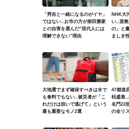
「秀吉と一緒になるのがイヤ」
NHK大
ではない...お市の方が柴田勝家
い...
との自害を選んだ"現代人には
の」と
理解できない"理由
ましき
大地震でまず確保すべきは水で
47都道
も食料でもない...被災者が「こ
枯盛衰.
れだけは担いで逃げて」という
名門22
最も重要なモノ2選
の全リ