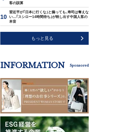
客の誤算
習近平が｢日本に行くな｣と煽っても､寿司は奪えな
い…｢スシロー14時間待ち｣が映し出す中国人客の
本音
もっと見る
INFORMATION
Sponsored