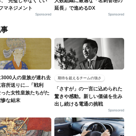
る、“完璧じゃなくてい
人数組織に最適な「名刺管理の
ルフマネジメント
延長」で進めるDX
Sponsored
Sponsored
記事
3000人の皇族が連れ去
期待を超えるチームの強さ
容所送りに...「戦利
「さすが」の一言に込められた
なった女性皇族たちがた
驚きや感動。新しい価値を生み
悲惨な結末
出し続ける電通の挑戦
Sponsored