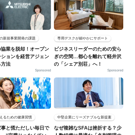
の新規事業開発の課題
専用デスクが細やかにサポート
の協業を脱却！オープン
ビジネスリーダーのための安ら
ーションを経営アジェン
ぎの空間…都心を離れて軽井沢
る方法
の「シェア別荘」へ！
Sponsored
Sponsored
えるための健康習慣
中堅企業にリーズナブルな新提案
家事と慌ただしい毎日で
なぜ複雑なSFAは挫折する？少