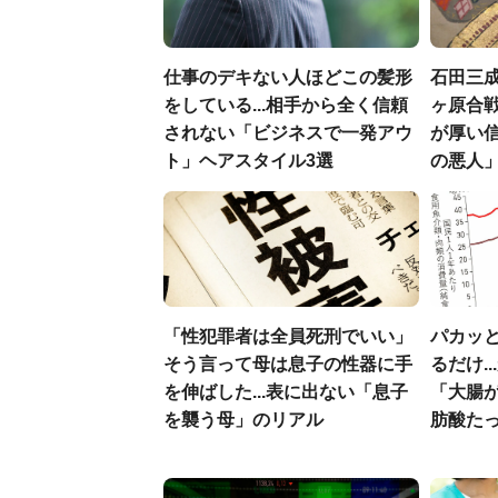
仕事のデキない人ほどこの髪形
石田三
をしている...相手から全く信頼
ヶ原合戦
されない「ビジネスで一発アウ
が厚い
ト」ヘアスタイル3選
の悪人
「性犯罪者は全員死刑でいい」
パカッと
そう言って母は息子の性器に手
るだけ.
を伸ばした...表に出ない「息子
「大腸
を襲う母」のリアル
肪酸た