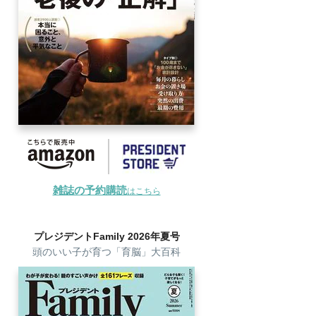
雑誌の予約購読
はこちら
プレジデントFamily 2026年夏号
頭のいい子が育つ「育脳」大百科