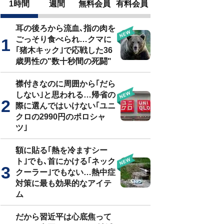
1時間
週間
無料会員
有料会員
耳の後ろから流血､指の肉を
ごっそり食べられ…クマに
｢猪木キック｣で応戦した36
歳男性の"数十秒間の死闘"
襟付きなのに周囲から｢だら
しない｣と思われる…帰省の
際に選んではいけない｢ユニ
クロの2990円のポロシャ
ツ｣
額に貼る｢熱を冷ますシー
ト｣でも､首にかける｢ネック
クーラー｣でもない…熱中症
対策に最も効果的なアイテ
ム
だから習近平は心底焦って