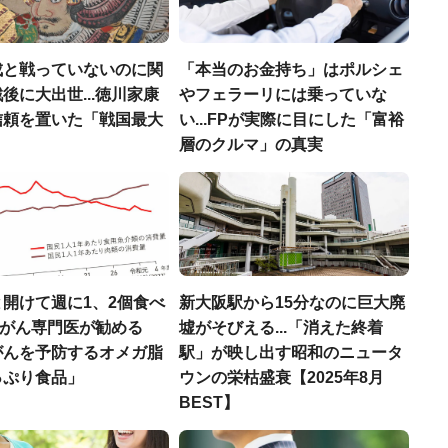
成と戦っていないのに関
「本当のお金持ち」はポルシェ
後に大出世...徳川家康
やフェラーリには乗っていな
信頼を置いた「戦国最大
い...FPが実際に目にした「富裕
」
層のクルマ」の真実
開けて週に1、2個食べ
新大阪駅から15分なのに巨大廃
..がん専門医が勧める
墟がそびえる...「消えた終着
がんを予防するオメガ脂
駅」が映し出す昭和のニュータ
っぷり食品」
ウンの栄枯盛衰【2025年8月
BEST】