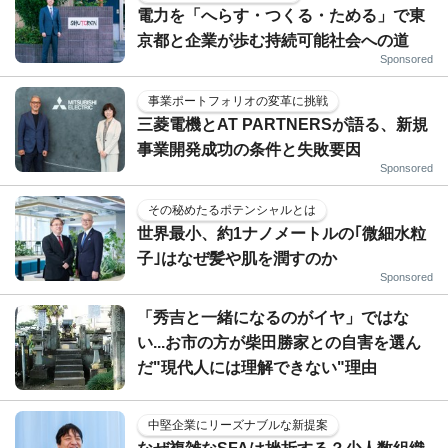
電力を「へらす・つくる・ためる」で東
京都と企業が歩む持続可能社会への道
Sponsored
事業ポートフォリオの変革に挑戦
三菱電機とAT PARTNERSが語る、新規
事業開発成功の条件と失敗要因
Sponsored
その秘めたるポテンシャルとは
世界最小、約1ナノメートルの｢微細水粒
子｣はなぜ髪や肌を潤すのか
Sponsored
「秀吉と一緒になるのがイヤ」ではな
い...お市の方が柴田勝家との自害を選ん
だ"現代人には理解できない"理由
中堅企業にリーズナブルな新提案