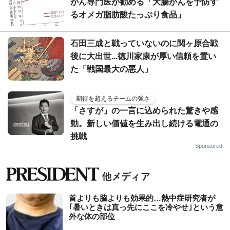
がん専門医が勧める「大腸がんを予防す
るオメガ脂肪酸たっぷり食品」
石田三成と戦っていないのに関ヶ原合戦
後に大出世...徳川家康が厚い信頼を置い
た「戦国最大の悪人」
期待を超えるチームの強さ
「さすが」の一言に込められた驚きや感
動。新しい価値を生み出し続ける電通の
挑戦
Sponsored
首よりも脇よりも効果的…熱中症研究者が
｢暑いときは真っ先にここを冷やせ｣という意
外な体の部位