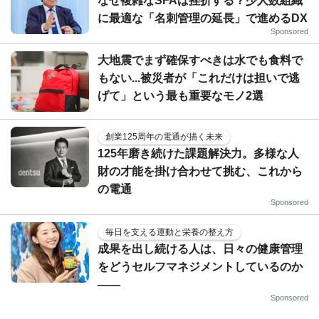
なぜ複雑なSFAは挫折する？少人数組織
に最適な「名刺管理の延長」で進めるDX
Sponsored
大地震でまず確保すべきは水でも食料で
もない...被災者が「これだけは担いで逃
げて」という最も重要なモノ2選
創業125周年の電通が描く未来
125年磨き続けた課題解決力。多様な人
財の才能を掛け合わせて挑む、これから
の電通
Sponsored
毎日を支える運動と栄養の整え方
成果を出し続ける人は、日々の健康管理
をどうセルフマネジメントしているのか
——
Sponsored