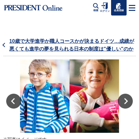
会員登録
検索
ログイン
10歳で大学進学か職人コースかが決まるドイツ…成績が
悪くても進学の夢を見られる日本の制度は"優しい"のか