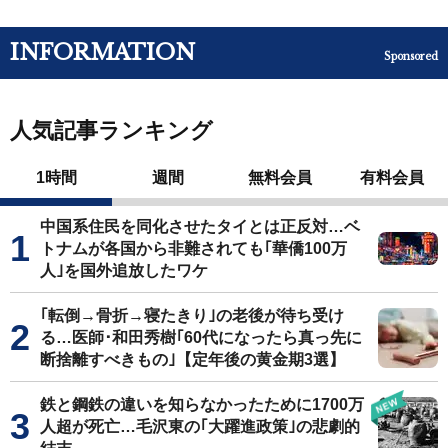
INFORMATION
Sponsored
人気記事ランキング
1時間
週間
無料会員
有料会員
中国系住民を同化させたタイとは正反対…ベ
トナムが各国から非難されても｢華僑100万
人｣を国外追放したワケ
｢転倒→骨折→寝たきり｣の老後が待ち受け
る…医師･和田秀樹｢60代になったら真っ先に
断捨離すべきもの｣【定年後の黄金期3選】
鉄と鋼鉄の違いを知らなかったために1700万
人超が死亡…毛沢東の｢大躍進政策｣の悲劇的