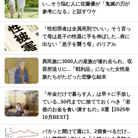
い...そう悩む人に佐藤優が「鬼滅の刃が
参考になる」と話すワケ
「性犯罪者は全員死刑でいい」そう言っ
て母は息子の性器に手を伸ばした...表に
出ない「息子を襲う母」のリアル
異民族に3000人の皇族が連れ去られ、収
容所送りに...「戦利品」になった女性皇
族たちがたどった悲惨な結末
「年金だけで暮らす人」は早々に手放し
ている...50代までに捨てておくべき「老
後のお金を食い潰すもの」8選【2025年
10月BEST】
パカッと開けて週に1、2個食べるだけ...