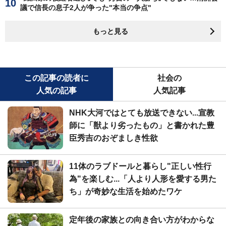
議で信長の息子2人が争った"本当の争点"
もっと見る
この記事の読者に
社会の
人気の記事
人気記事
NHK大河ではとても放送できない...宣教
師に「獣より劣ったもの」と書かれた豊
臣秀吉のおぞましき性欲
11体のラブドールと暮らし"正しい性行
為"を楽しむ...「人より人形を愛する男た
ち」が奇妙な生活を始めたワケ
定年後の家族との向き合い方がわからな