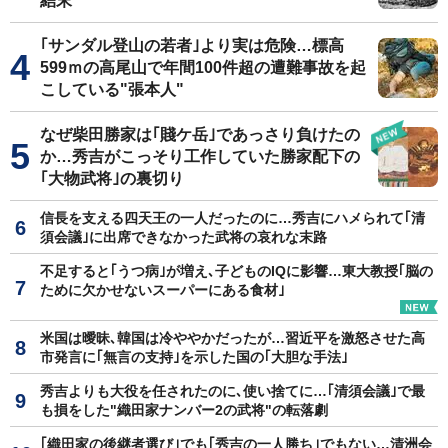
結末
｢サンダル登山の若者｣より実は危険…標高
599ｍの高尾山で年間100件超の遭難事故を起
こしている"張本人"
なぜ柴田勝家は｢賤ケ岳｣であっさり負けたの
か…秀吉がこっそり工作していた勝家配下の
｢大物武将｣の裏切り
信長を支える四天王の一人だったのに…秀吉にハメられて｢清
須会議｣に出席できなかった武将の哀れな末路
不足すると｢うつ病｣が増え､子どものIQに影響…東大教授｢脳の
ために欠かせないスーパーにある食材｣
米国は曖昧､韓国は冷ややかだったが…習近平を激怒させた高
市発言に｢無言の支持｣を示した国の｢大胆な手法｣
秀吉よりも大役を任されたのに､使い捨てに…｢清須会議｣で最
も損をした"織田家ナンバー2の武将"の転落劇
｢織田家の後継者選び｣でも｢秀吉の一人勝ち｣でもない…清洲会