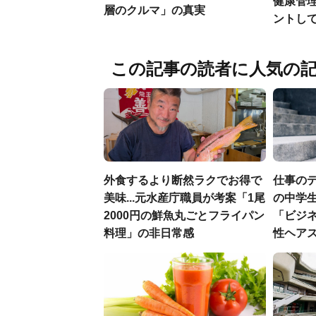
健康管
層のクルマ」の真実
ントし
この記事の読者に人気の
外食するより断然ラクでお得で
仕事の
美味...元水産庁職員が考案「1尾
の中学生
2000円の鮮魚丸ごとフライパン
「ビジ
料理」の非日常感
性ヘアス