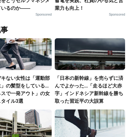
理をどうセルフマネジメ
蓄電を実践、社員のやる気と営
ているのか——
業力も向上！
Sponsored
Sponsored
記事
デキない女性は「運動部
「日本の新幹線」を売らずに済
」の髪型をしている...
んでよかった...「走るほど大赤
ネスで一発アウト」の女
字」インドネシア新幹線を勝ち
タイル3選
取った習近平の大誤算