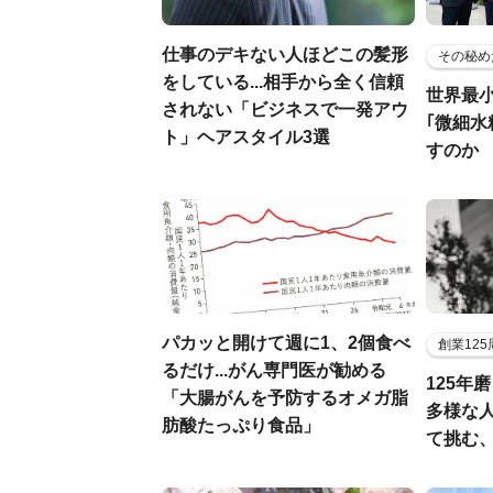
仕事のデキない人ほどこの髪形
その秘め
をしている...相手から全く信頼
世界最
されない「ビジネスで一発アウ
｢微細水
ト」ヘアスタイル3選
すのか
パカッと開けて週に1、2個食べ
創業12
るだけ...がん専門医が勧める
125年
「大腸がんを予防するオメガ脂
多様な
肪酸たっぷり食品」
て挑む