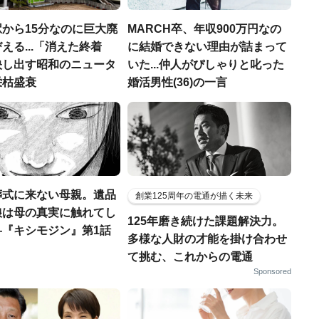
から15分なのに巨大廃
MARCH卒、年収900万円なの
える...「消えた終着
に結婚できない理由が詰まって
映し出す昭和のニュータ
いた...仲人がぴしゃりと叱った
栄枯盛衰
婚活男性(36)の一言
葬式に来ない母親。遺品
創業125周年の電通が描く未来
娘は母の真実に触れてし
125年磨き続けた課題解決力。
―『キシモジン』第1話
多様な人財の才能を掛け合わせ
て挑む、これからの電通
Sponsored