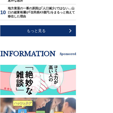
意外な急所
地方衰退の一番の原因は｢人口減少｣ではない…山
口の超富裕層が｢住民税43億円｣をまるっと抱えて
移住した理由
もっと見る
INFORMATION
Sponsored