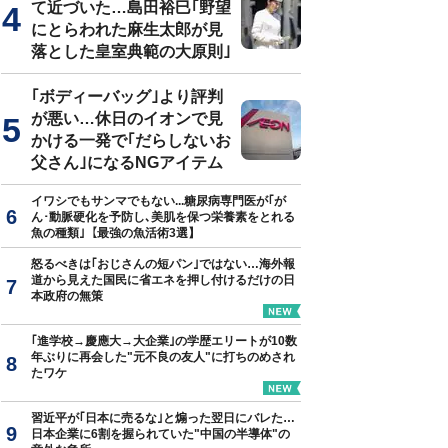
て近づいた…島田裕巳｢野望
にとらわれた麻生太郎が見
落とした皇室典範の大原則｣
ーの装飾がエージェントの役割を果たす（※写真はイメージです）
｢ボディーバッグ｣より評判
が悪い…休日のイオンで見
かける一発で｢だらしないお
父さん｣になるNGアイテム
イワシでもサンマでもない...糖尿病専門医が｢が
ん･動脈硬化を予防し､美肌を保つ栄養素をとれる
魚の種類｣【最強の魚活術3選】
怒るべきは｢おじさんの短パン｣ではない…海外報
道から見えた国民に省エネを押し付けるだけの日
本政府の無策
｢進学校→慶應大→大企業｣の学歴エリートが10数
年ぶりに再会した"元不良の友人"に打ちのめされ
たワケ
習近平が｢日本に売るな｣と煽った翌日にバレた…
日本企業に6割を握られていた"中国の半導体"の