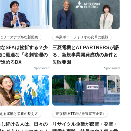
にリーズナブルな新提案
事業ポートフォリオの変革に挑戦
なSFAは挫折する？少
三菱電機とAT PARTNERSが語
織に最適な「名刺管理の
る、新規事業開発成功の条件と
進めるDX
失敗要因
Sponsored
Sponsored
える運動と栄養の整え方
東京都｢HTT取組推進宣言企業｣
出し続ける人は、日々の
リサイクル企業が節電・発電・