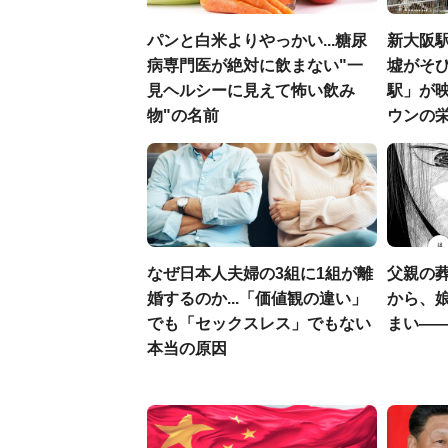
パンと白米よりやっかい...糖尿
新大阪駅
病専門医が絶対に飲まない"一
墟がそび
見ヘルシーに見えて怖い飲み
駅」が
物"の名前
ウンの
なぜ日本人夫婦の3組に1組が離
父親の
婚するのか...「価値観の違い」
から、
でも「セックスレス」でもない
まい―
本当の原因