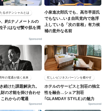
小泉進次郎氏でも、高市早苗氏
たるポテンシャルとは
でもない...いま自民党内で急浮
小、約1ナノメートルの
上している「次の首相」有力候
粒子｣はなぜ髪や肌を潤
補の意外な名前
Sponsored
5周年の電通が描く未来
忙しいビジネスパーソンを癒やす
磨き続けた課題解決力。
ホテルのサービスと別荘の独立
人財の才能を掛け合わせ
性を融合…シェア別荘
、これからの電通
｢GLAMDAY STYLE｣の魅力
Sponsored
Sponsored