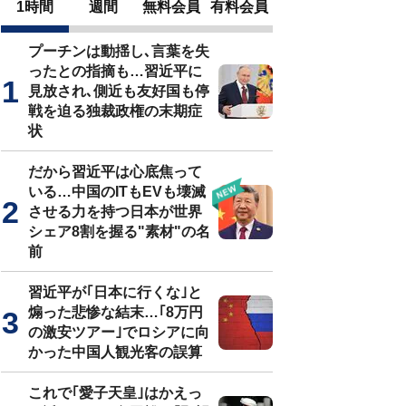
1時間
週間
無料会員
有料会員
プーチンは動揺し､言葉を失
ったとの指摘も…習近平に
見放され､側近も友好国も停
戦を迫る独裁政権の末期症
状
だから習近平は心底焦って
いる…中国のITもEVも壊滅
させる力を持つ日本が世界
シェア8割を握る"素材"の名
前
習近平が｢日本に行くな｣と
煽った悲惨な結末…｢8万円
の激安ツアー｣でロシアに向
かった中国人観光客の誤算
これで｢愛子天皇｣はかえっ