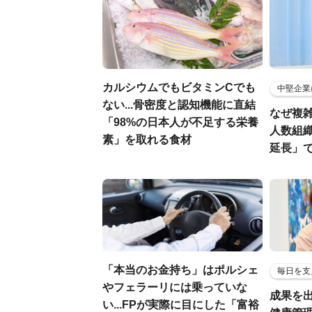
カルシウムでもビタミンCでも
中堅企業
ない...骨密度と認知機能に直結
なぜ複雑
「98%の日本人が不足する栄養
人数組
素」を取れる食材
延長」で
「本当のお金持ち」はポルシェ
毎日を支
やフェラーリには乗っていな
成果を
い...FPが実際に目にした「富裕