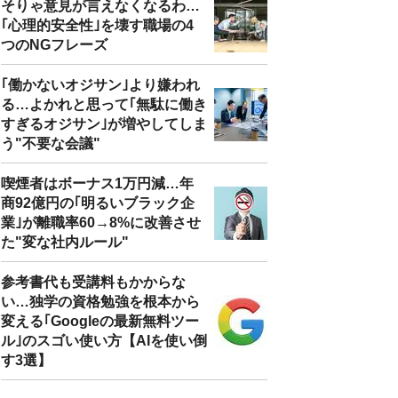
そりゃ意見が言えなくなるわ…
｢心理的安全性｣を壊す職場の4
つのNGフレーズ
｢働かないオジサン｣より嫌われ
る…よかれと思って｢無駄に働き
すぎるオジサン｣が増やしてしま
う"不要な会議"
喫煙者はボーナス1万円減…年
商92億円の｢明るいブラック企
業｣が離職率60→8%に改善させ
た"変な社内ルール"
参考書代も受講料もかからな
い…独学の資格勉強を根本から
変える｢Googleの最新無料ツー
ル｣のスゴい使い方【AIを使い倒
す3選】