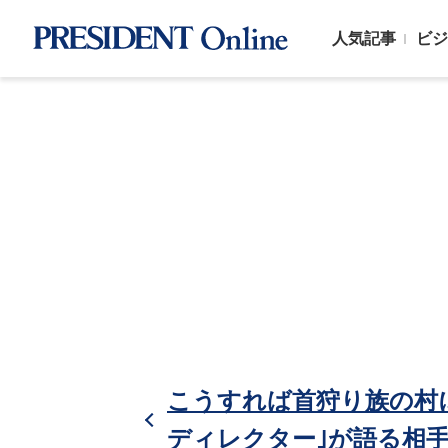
人気記事
ビジ
こうすれば首狩り族の村
ディレクター｣が語る相