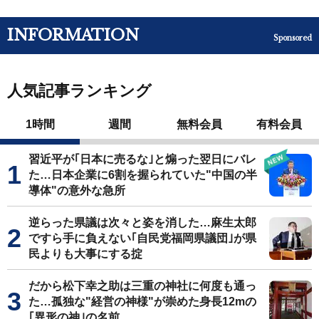
INFORMATION
Sponsored
人気記事ランキング
1時間
週間
無料会員
有料会員
習近平が｢日本に売るな｣と煽った翌日にバレ
た…日本企業に6割を握られていた"中国の半
導体"の意外な急所
逆らった県議は次々と姿を消した…麻生太郎
ですら手に負えない｢自民党福岡県議団｣が県
民よりも大事にする掟
だから松下幸之助は三重の神社に何度も通っ
た…孤独な"経営の神様"が崇めた身長12mの
｢異形の神｣の名前