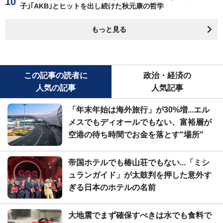
子｣｢AKB｣とヒットを出し続けた秋元康の哲学
もっと見る
この記事の読者に
政治・経済の
人気の記事
人気記事
「年末年始は海外旅行」が30%増...エル
メスでもディオールでもない、富裕層が
空港の待ち時間でお金を落とす"場所"
帝国ホテルでも椿山荘でもない...「ミシ
ュランガイド」が太鼓判を押した意外す
ぎる日本のホテルの名前
大地震でまず確保すべきは水でも食料で