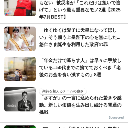
もない...被災者が「これだけは担いで逃
げて」という最も重要なモノ2選【2025
年7月BEST】
「ゆくゆくは愛子に天皇になってほし
い」そう願う上皇陛下の心を無にした...
悠仁さま誕生を利用した政府の罪
「年金だけで暮らす人」は早々に手放し
ている...50代までに捨てておくべき「老
後のお金を食い潰すもの」8選
期待を超えるチームの強さ
「さすが」の一言に込められた驚きや感
動。新しい価値を生み出し続ける電通の
挑戦
Sponsored