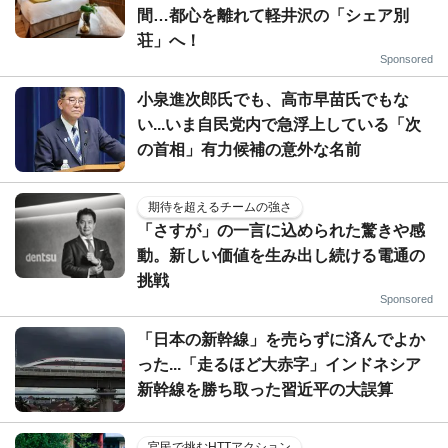
間…都心を離れて軽井沢の「シェア別
荘」へ！
Sponsored
小泉進次郎氏でも、高市早苗氏でもな
い...いま自民党内で急浮上している「次
の首相」有力候補の意外な名前
期待を超えるチームの強さ
「さすが」の一言に込められた驚きや感
動。新しい価値を生み出し続ける電通の
挑戦
Sponsored
「日本の新幹線」を売らずに済んでよか
った...「走るほど大赤字」インドネシア
新幹線を勝ち取った習近平の大誤算
官民で挑むHTTアクション