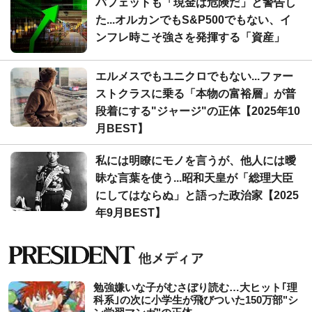
バフェットも「現金は危険だ」と警告し
た...オルカンでもS&P500でもない、イ
ンフレ時こそ強さを発揮する「資産」
エルメスでもユニクロでもない...ファー
ストクラスに乗る「本物の富裕層」が普
段着にする"ジャージ"の正体【2025年10
月BEST】
私には明瞭にモノを言うが、他人には曖
昧な言葉を使う...昭和天皇が「総理大臣
にしてはならぬ」と語った政治家【2025
年9月BEST】
勉強嫌いな子がむさぼり読む…大ヒット｢理
科系｣の次に小学生が飛びついた150万部"シ