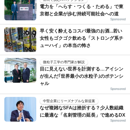
電力を「へらす・つくる・ためる」で東
京都と企業が歩む持続可能社会への道
Sponsored
早く安く酔えるコスパ最強のお酒...若い
女性もゴクゴク飲める「ストロング系チ
ューハイ」の本当の怖さ
微粒子工学の専門家が解説
目に見えない世界を計測する…アイシン
が生んだ｢世界最小の水粒子｣のポテンシ
ャル
Sponsored
中堅企業にリーズナブルな新提案
なぜ複雑なSFAは挫折する？少人数組織
に最適な「名刺管理の延長」で進めるDX
Sponsored