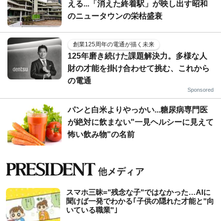
える...「消えた終着駅」が映し出す昭和
のニュータウンの栄枯盛衰
創業125周年の電通が描く未来
125年磨き続けた課題解決力。多様な人
財の才能を掛け合わせて挑む、これから
の電通
Sponsored
パンと白米よりやっかい...糖尿病専門医
が絶対に飲まない"一見ヘルシーに見えて
怖い飲み物"の名前
スマホ三昧="残念な子"ではなかった…AIに
聞けば一発でわかる｢子供の隠れた才能と"向
いている職業"｣