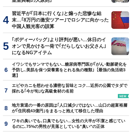
皇室典範の大原則｣
習近平が｢日本に行くな｣と煽った悲惨な結
末…｢8万円の激安ツアー｣でロシアに向かった
中国人観光客の誤算
｢ボディーバッグ｣より評判が悪い…休日のイ
オンで見かける一発で｢だらしないお父さん｣
になるNGアイテム
イワシでもサンマでもない...糖尿病専門医が｢がん･動脈硬化を
予防し､美肌を保つ栄養素をとれる魚の種類｣【最強の魚活術3
選】
エビやカニを想わせる濃密な旨味とコク…近所の公園でタダで
採れる｢今が旬｣な高級食材の名前
地方衰退の一番の原因は｢人口減少｣ではない…山口の超富裕層
が｢住民税43億円｣をまるっと抱えて移住した理由
ワキの臭いでも､口臭でもない…女性の大半が不潔と感じてい
るのに､75%の男性が見落としている"臭い"の正体