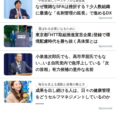
中堅企業にリーズナブルな新提案
なぜ複雑なSFAは挫折する？少人数組織
に最適な「名刺管理の延長」で進めるDX
Sponsored
選ばれる企業になるために
東京都｢HTT取組推進宣言企業｣登録で環
境配慮時代を勝ち抜く具体策とは
Sponsored
小泉進次郎氏でも、高市早苗氏でもな
い...いま自民党内で急浮上している「次
の首相」有力候補の意外な名前
毎日を支える運動と栄養の整え方
成果を出し続ける人は、日々の健康管理
をどうセルフマネジメントしているのか
——
Sponsored