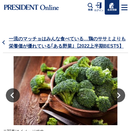
会員登録
検索
ログイン
一流のマッチョはみんな食べている…鶏のササミよりも
栄養価が優れている｢ある野菜｣【2022上半期BEST5】