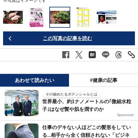
※写真はイメージです
この写真の記事を読む
あわせて読みたい
#健康の記事
その秘めたるポテンシャルとは
世界最小、約1ナノメートルの｢微細水粒
子｣はなぜ髪や肌を潤すのか
Sponsored
仕事のデキない人ほどこの髪形をしてい
る...相手から全く信頼されない「ビジネ