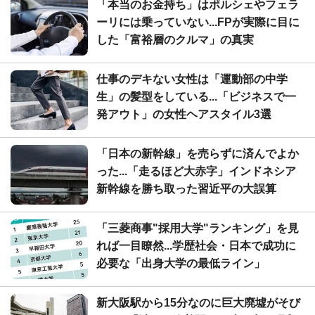
「本当のお金持ち」はポルシェやフェラ
ーリには乗っていない...FPが実際に目に
した「富裕層のクルマ」の真実
仕事のデキない女性は「運動部の中学
生」の髪型をしている...「ビジネスで一
発アウト」の女性ヘアスタイル3選
「日本の新幹線」を売らずに済んでよか
った...「走るほど大赤字」インドネシア
新幹線を勝ち取った習近平の大誤算
「三菱商事"採用大学"ランキング」を見
れば一目瞭然...学歴社会・日本で成功に
必要な「出身大学の最低ライン」
新大阪駅から15分なのに巨大廃墟がそび