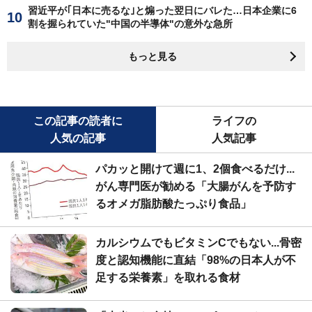
習近平が｢日本に売るな｣と煽った翌日にバレた…日本企業に6
割を握られていた"中国の半導体"の意外な急所
もっと見る
この記事の読者に
ライフの
人気の記事
人気記事
パカッと開けて週に1、2個食べるだけ...
がん専門医が勧める「大腸がんを予防す
るオメガ脂肪酸たっぷり食品」
カルシウムでもビタミンCでもない...骨密
度と認知機能に直結「98%の日本人が不
足する栄養素」を取れる食材