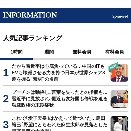
INFORMATION
Sponsored
人気記事ランキング
1時間
週間
無料会員
有料会員
だから習近平は心底焦っている…中国のITも
EVも壊滅させる力を持つ日本が世界シェア8
割を握る"素材"の名前
プーチンは動揺し､言葉を失ったとの指摘も…
習近平に見放され､側近も友好国も停戦を迫る
独裁政権の末期症状
これで｢愛子天皇｣はかえって近づいた…島田
裕巳｢野望にとらわれた麻生太郎が見落とした