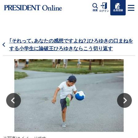
会員登録
検索
ログイン
｢それって､あなたの感想ですよね?｣ひろゆきの口まねを
する小学生に論破王ひろゆきならこう切り返す