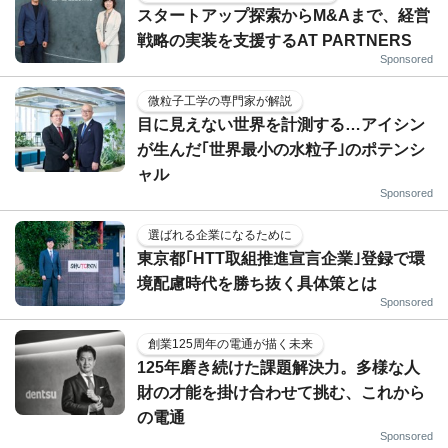
スタートアップ探索からM&Aまで、経営
戦略の実装を支援するAT PARTNERS
Sponsored
微粒子工学の専門家が解説
目に見えない世界を計測する…アイシン
が生んだ｢世界最小の水粒子｣のポテンシ
ャル
Sponsored
選ばれる企業になるために
東京都｢HTT取組推進宣言企業｣登録で環
境配慮時代を勝ち抜く具体策とは
Sponsored
創業125周年の電通が描く未来
125年磨き続けた課題解決力。多様な人
財の才能を掛け合わせて挑む、これから
の電通
Sponsored