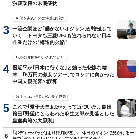
独裁政権の末期症状
AI化を進めたのに決算は減益
一流企業ほど｢働かないオジサン｣が増殖して
いく…トヨタも三菱UFJも逃れられない日本
企業だけの"構造的欠陥"
犯罪の片棒を担がされていた
習近平が｢日本に行くな｣と煽った悲惨な結
末…｢8万円の激安ツアー｣でロシアに向かった
中国人観光客の誤算
改正されど揺るがぬ｢長子優先｣
これで｢愛子天皇｣はかえって近づいた…島田
裕巳｢野望にとらわれた麻生太郎が見落とした
皇室典範の大原則｣
｢ボディーバッグ｣より評判が悪い…休日のイオンで見かける一
発で｢だらしないお父さん｣になるNGアイテム