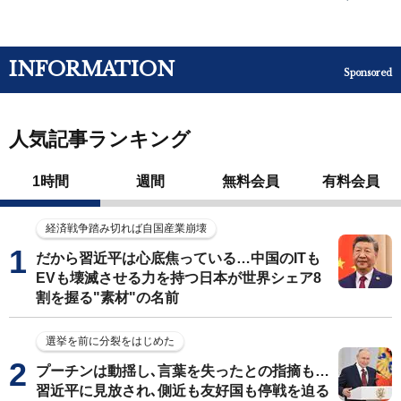
INFORMATION
Sponsored
人気記事ランキング
1時間
週間
無料会員
有料会員
経済戦争踏み切れば自国産業崩壊
だから習近平は心底焦っている…中国のITも
EVも壊滅させる力を持つ日本が世界シェア8
割を握る"素材"の名前
選挙を前に分裂をはじめた
プーチンは動揺し､言葉を失ったとの指摘も…
習近平に見放され､側近も友好国も停戦を迫る