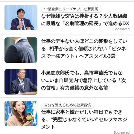
中堅企業にリーズナブルな新提案
なぜ複雑なSFAは挫折する？少人数組織
に最適な「名刺管理の延長」で進めるDX
Sponsored
仕事のデキない人ほどこの髪形をしてい
る...相手から全く信頼されない「ビジネ
スで一発アウト」ヘアスタイル3選
小泉進次郎氏でも、高市早苗氏でもな
い...いま自民党内で急浮上している「次
の首相」有力候補の意外な名前
自分を整えるための健康習慣
仕事に家事と慌ただしい毎日でもでき
る、“完璧じゃなくていい”セルフマネジ
メント
Sponsored