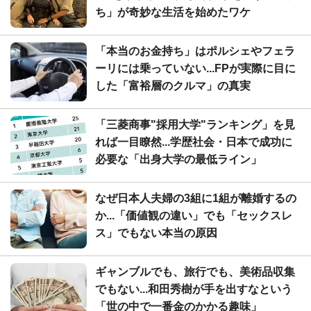
ち」が奇妙な生活を始めたワケ
「本当のお金持ち」はポルシェやフェラ
ーリには乗っていない...FPが実際に目に
した「富裕層のクルマ」の真実
「三菱商事"採用大学"ランキング」を見
れば一目瞭然...学歴社会・日本で成功に
必要な「出身大学の最低ライン」
なぜ日本人夫婦の3組に1組が離婚するの
か...「価値観の違い」でも「セックスレ
ス」でもない本当の原因
ギャンブルでも、旅行でも、美術品収集
でもない...和田秀樹が手を出すなという
「世の中で一番金のかかる趣味」