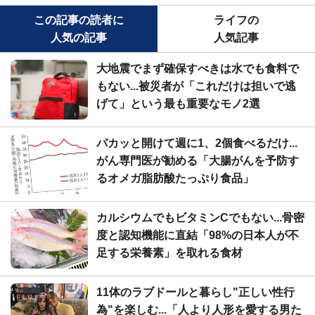
この記事の読者に
ライフの
人気の記事
人気記事
大地震でまず確保すべきは水でも食料で
もない...被災者が「これだけは担いで逃
げて」という最も重要なモノ2選
パカッと開けて週に1、2個食べるだけ...
がん専門医が勧める「大腸がんを予防す
るオメガ脂肪酸たっぷり食品」
カルシウムでもビタミンCでもない...骨密
度と認知機能に直結「98%の日本人が不
足する栄養素」を取れる食材
11体のラブドールと暮らし"正しい性行
為"を楽しむ...「人より人形を愛する男た