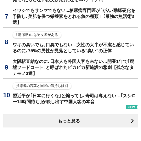
イワシでもサンマでもない...糖尿病専門医が｢がん･動脈硬化を
予防し､美肌を保つ栄養素をとれる魚の種類｣【最強の魚活術3
選】
｢清潔感｣には男女差がある
ワキの臭いでも､口臭でもない…女性の大半が不潔と感じてい
るのに､75%の男性が見落としている"臭い"の正体
大阪駅直結なのに､日本人も外国人客も来ない…開業1年で｢廃
墟フードコート｣と呼ばれたピカピカ新施設の悲劇【残念なタ
テモノ3選】
指導者の言葉と国民の気持ちは別
習近平が｢日本に行くな｣と煽っても､寿司は奪えない…｢スシロ
ー14時間待ち｣が映し出す中国人客の本音
もっと見る