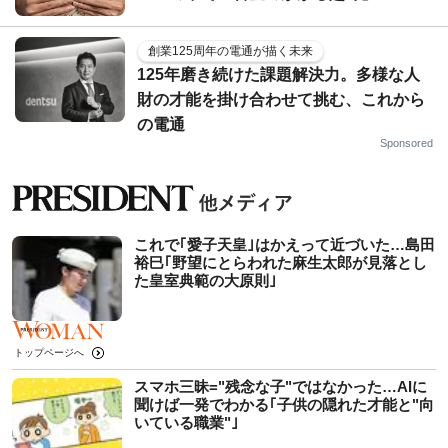
創業125周年の電通が描く未来
125年磨き続けた課題解決力。多様な人
財の才能を掛け合わせて挑む、これから
の電通
Sponsored
これで｢愛子天皇｣はかえって近づいた…島田
裕巳｢野望にとらわれた麻生太郎が見落とし
た皇室典範の大原則｣
トップページへ
スマホ三昧="残念な子"ではなかった…AIに
聞けば一発でわかる｢子供の隠れた才能と"向
いている職業"｣