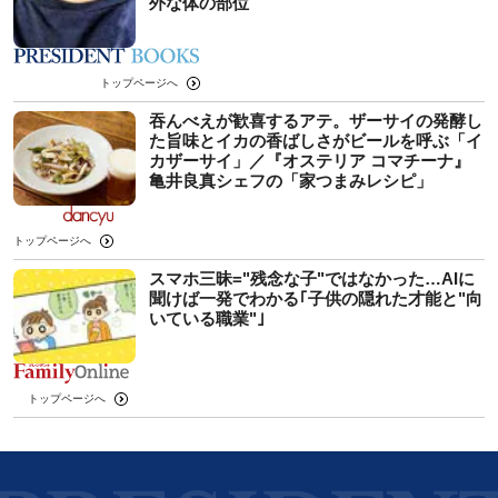
外な体の部位
トップページへ
吞んべえが歓喜するアテ。ザーサイの発酵し
た旨味とイカの香ばしさがビールを呼ぶ「イ
カザーサイ」／『オステリア コマチーナ』
⻲井良真シェフの「家つまみレシピ」
トップページへ
スマホ三昧="残念な子"ではなかった…AIに
聞けば一発でわかる｢子供の隠れた才能と"向
いている職業"｣
トップページへ