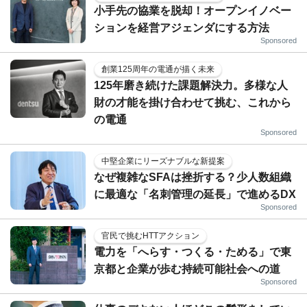
小手先の協業を脱却！オープンイノベー
ションを経営アジェンダにする方法
Sponsored
創業125周年の電通が描く未来
125年磨き続けた課題解決力。多様な人
財の才能を掛け合わせて挑む、これから
の電通
Sponsored
中堅企業にリーズナブルな新提案
なぜ複雑なSFAは挫折する？少人数組織
に最適な「名刺管理の延長」で進めるDX
Sponsored
官民で挑むHTTアクション
電力を「へらす・つくる・ためる」で東
京都と企業が歩む持続可能社会への道
Sponsored