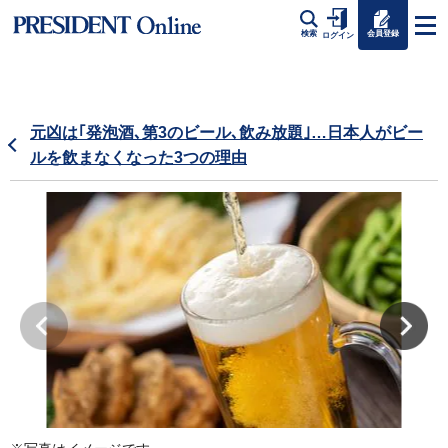
会員登録
検索
ログイン
元凶は｢発泡酒､第3のビール､飲み放題｣…日本人がビー
ルを飲まなくなった3つの理由