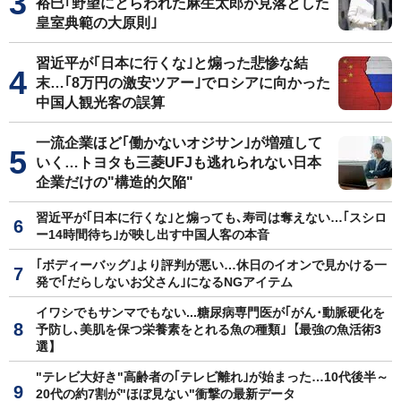
裕巳｢野望にとらわれた麻生太郎が見落とした
皇室典範の大原則｣
習近平が｢日本に行くな｣と煽った悲惨な結
末…｢8万円の激安ツアー｣でロシアに向かった
中国人観光客の誤算
一流企業ほど｢働かないオジサン｣が増殖して
いく…トヨタも三菱UFJも逃れられない日本
企業だけの"構造的欠陥"
習近平が｢日本に行くな｣と煽っても､寿司は奪えない…｢スシロ
ー14時間待ち｣が映し出す中国人客の本音
｢ボディーバッグ｣より評判が悪い…休日のイオンで見かける一
発で｢だらしないお父さん｣になるNGアイテム
イワシでもサンマでもない...糖尿病専門医が｢がん･動脈硬化を
予防し､美肌を保つ栄養素をとれる魚の種類｣【最強の魚活術3
選】
"テレビ大好き"高齢者の｢テレビ離れ｣が始まった…10代後半～
20代の約7割が"ほぼ見ない"衝撃の最新データ