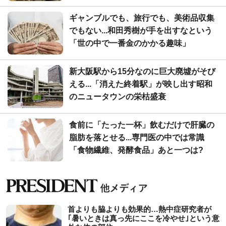
ギャンブルでも、旅行でも、美術品収集
でもない...和田秀樹が手を出すなという
「世の中で一番金のかかる趣味」
新大阪駅から15分なのに巨大廃墟がそび
える...「消えた終着駅」が映し出す昭和
のニュータウンの栄枯盛衰
食前に「たった一杯」飲むだけで肝臓の
脂肪を落とせる...専門医の中では常識
「食物繊維、発酵食品」あと一つは?
首よりも脇よりも効果的…熱中症研究者が
｢暑いときは真っ先にここを冷やせ｣という意