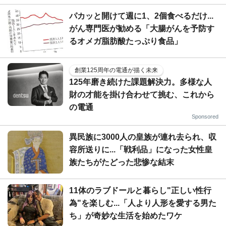
パカッと開けて週に1、2個食べるだけ...
がん専門医が勧める「大腸がんを予防す
るオメガ脂肪酸たっぷり食品」
創業125周年の電通が描く未来
125年磨き続けた課題解決力。多様な人
財の才能を掛け合わせて挑む、これから
の電通
Sponsored
異民族に3000人の皇族が連れ去られ、収
容所送りに...「戦利品」になった女性皇
族たちがたどった悲惨な結末
11体のラブドールと暮らし"正しい性行
為"を楽しむ...「人より人形を愛する男た
ち」が奇妙な生活を始めたワケ