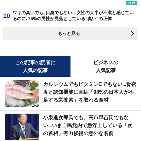
ワキの臭いでも､口臭でもない…女性の大半が不潔と感じてい
るのに､75%の男性が見落としている"臭い"の正体
もっと見る
この記事の読者に
ビジネスの
人気の記事
人気記事
カルシウムでもビタミンCでもない...骨密
度と認知機能に直結「98%の日本人が不
足する栄養素」を取れる食材
小泉進次郎氏でも、高市早苗氏でもな
い...いま自民党内で急浮上している「次
の首相」有力候補の意外な名前