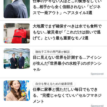
仕事のデキない人ほどこの髪形をしてい
る...相手から全く信頼されない「ビジネ
スで一発アウト」ヘアスタイル3選
大地震でまず確保すべきは水でも食料で
もない...被災者が「これだけは担いで逃
げて」という最も重要なモノ2選
微粒子工学の専門家が解説
目に見えない世界を計測する…アイシン
が生んだ｢世界最小の水粒子｣のポテンシ
ャル
Sponsored
自分を整えるための健康習慣
仕事に家事と慌ただしい毎日でもでき
る、“完璧じゃなくていい”セルフマネジ
メント
Sponsored