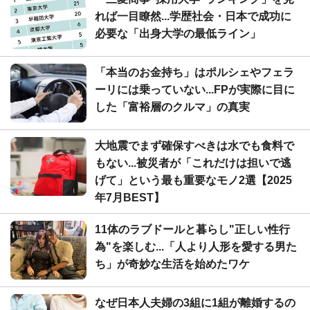
れば一目瞭然...学歴社会・日本で成功に
必要な「出身大学の最低ライン」
「本当のお金持ち」はポルシェやフェラ
ーリには乗っていない...FPが実際に目に
した「富裕層のクルマ」の真実
大地震でまず確保すべきは水でも食料で
もない...被災者が「これだけは担いで逃
げて」という最も重要なモノ2選【2025
年7月BEST】
11体のラブドールと暮らし"正しい性行
為"を楽しむ...「人より人形を愛する男た
ち」が奇妙な生活を始めたワケ
なぜ日本人夫婦の3組に1組が離婚するの