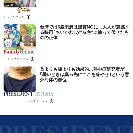
トップページへ
台湾では6歳未満は鑑賞NGに…大人が震撼す
る映画｢ちいかわ｣が"灰色"に塗って伏せたも
のの正体
トップページへ
首よりも脇よりも効果的…熱中症研究者が
｢暑いときは真っ先にここを冷やせ｣という意
外な体の部位
トップページへ