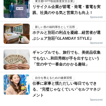
東京都｢HTT取組推進宣言企業｣
リサイクル企業が節電・発電・蓄電を実
践、社員のやる気と営業力も向上！
Sponsored
新しい形の福利厚生として活用
ホテルと別荘の利点を凝縮…経営者が選
ぶシェア別荘｢GLAMDAY STYLE｣
Sponsored
ギャンブルでも、旅行でも、美術品収集
でもない...和田秀樹が手を出すなという
「世の中で一番金のかかる趣味」
自分を整えるための健康習慣
仕事に家事と慌ただしい毎日でもでき
る、“完璧じゃなくていい”セルフマネジ
メント
Sponsored