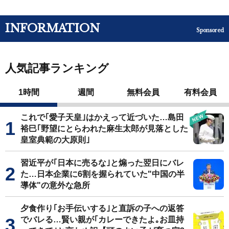
INFORMATION
Sponsored
人気記事ランキング
1時間
週間
無料会員
有料会員
これで｢愛子天皇｣はかえって近づいた…島田
裕巳｢野望にとらわれた麻生太郎が見落とした
皇室典範の大原則｣
習近平が｢日本に売るな｣と煽った翌日にバレ
た…日本企業に6割を握られていた"中国の半
導体"の意外な急所
夕食作り｢お手伝いする｣と直訴の子への返答
でバレる…賢い親が｢カレーできたよ｡お皿持