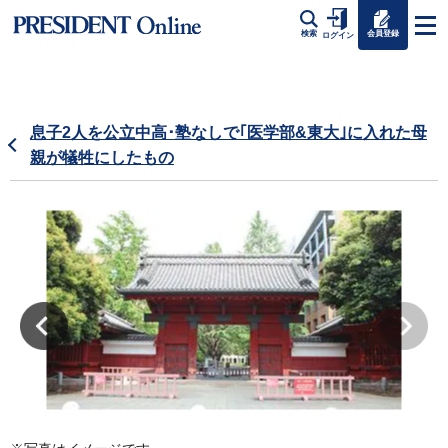
会員登録
検索
ログイン
息子2人を公立中高･塾なしで｢医学部&東大｣に入れた母
親が犠牲にしたもの