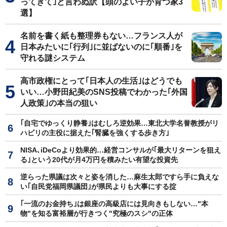
ってきて｣と言わぬ訳【頭のよい子が育つ家3
選】
名前を書く紙も整理券もない…フランス人が
日本みたいに｢行列｣に並ばないのに｢順番｣を
守れる謎システム
高市政権にとって｢日本人の生活｣はどうでも
いい…小野田紀美のSNS投稿でわかった｢外国
人政策｣の本当の狙い
｢自宅でゆっくり静養｣はむしろ逆効果…東北大学名誉教授がリ
ハビリの主役に据えた｢腎臓を強くする歩き方｣
NISA､iDeCoより効果的…経営コンサルが｢最大リターンを狙え
る｣という20代が月4万円を積みたい有望な投資先
逆らった県議は次々と姿を消した…麻生太郎ですら手に負えな
い｢自民党福岡県議団｣が県民よりも大事にする掟
｢一流のお金持ち｣は銀座の高級店には見向きもしない…"本
物"を知る富裕層が行きつく"究極のスシ"の正体