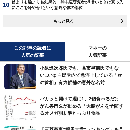
首よりも脇よりも効果的…熱中症研究者が｢暑いときは真っ先
にここを冷やせ｣という意外な体の部位
もっと見る
この記事の読者に
マネーの
人気の記事
人気記事
小泉進次郎氏でも、高市早苗氏でもな
い...いま自民党内で急浮上している「次
の首相」有力候補の意外な名前
パカッと開けて週に1、2個食べるだけ...
がん専門医が勧める「大腸がんを予防す
るオメガ脂肪酸たっぷり食品」
「三菱商事"採用大学"ランキング」を見