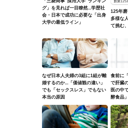
「三菱商事"採用大学"ランキン
創業12
グ」を見れば一目瞭然...学歴社
125年
会・日本で成功に必要な「出身
多様な
大学の最低ライン」
て挑む
なぜ日本人夫婦の3組に1組が離
食前に
婚するのか...「価値観の違い」
で肝臓の
でも「セックスレス」でもない
医の中
本当の原因
酵食品