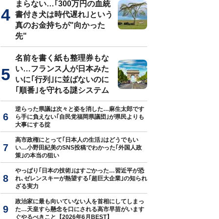
まらない…｢300万円の血統
書付き犬は時代遅れ｣という
真のお金持ちが"向かった
先"
名前を書く紙も整理券もな
い…フランス人が日本みた
いに｢行列｣に並ばないのに
｢順番｣を守れる謎システム
逆らった県議は次々と姿を消した…麻生太郎です
ら手に負えない｢自民党福岡県議団｣が県民よりも
大事にする掟
高市政権にとって｢日本人の生活｣はどうでもい
い…小野田紀美のSNS投稿でわかった｢外国人政
策｣の本当の狙い
やっぱり｢日本の技術｣はすごかった…習近平が恐
れ､ゼレンスキーが熱望する｢超巨大企業｣の知られ
ざる実力
政治家に最も向いていない人を首相にしてしまっ
た…天皇すら懸念を口にされる高市早苗がいます
ぐやるべきこと【2026年6月BEST】