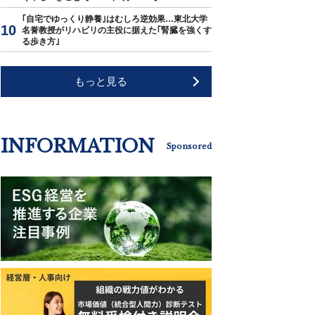
｢自宅でゆっくり静養｣はむしろ逆効果…東北大学
名誉教授がリハビリの主役に据えた｢腎臓を強くす
る歩き方｣
もっと見る
INFORMATION
Sponsored