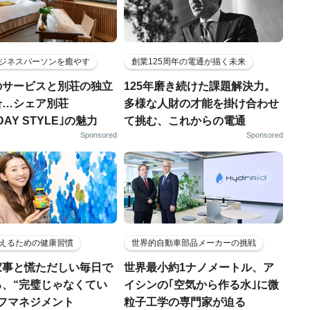
ジネスパーソンを癒やす
創業125周年の電通が描く未来
のサービスと別荘の独立
125年磨き続けた課題解決力。
合…シェア別荘
多様な人財の才能を掛け合わせ
DAY STYLE｣の魅力
て挑む、これからの電通
Sponsored
Sponsored
えるための健康習慣
世界的自動車部品メーカーの挑戦
家事と慌ただしい毎日で
世界最小約1ナノメートル、ア
る、“完璧じゃなくてい
イシンの｢空気から作る水｣に微
ルフマネジメント
粒子工学の専門家が迫る