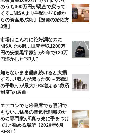
老後資金2000万円が貯まり､そ
のうち400万円が現金で戻って
くる...NISAより手堅い｢40歳か
らの資産形成術｣【投資の始め方
3選】
市場はこんなに絶好調なのに
NISAで大損…世帯年収1200万
円の安泰黒字家計が2年で120万
円溶かした"犯人"
知らないまま働き続けると大損
する…｢収入が減った60～65歳｣
の手取りが最大10%増える"救済
制度"の名前
エアコンでも冷蔵庫でも照明で
もない…猛暑の電気代削減のた
めに専門家が｢真っ先に手をつけ
て｣と勧める場所【2026年6月
BEST】