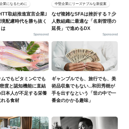
企業になるために
中堅企業にリーズナブルな新提案
HTT取組推進宣言企業｣
なぜ複雑なSFAは挫折する？少
環境配慮時代を勝ち抜く
人数組織に最適な「名刺管理の
とは
延長」で進めるDX
Sponsored
Sponsored
ウムでもビタミンCでも
ギャンブルでも、旅行でも、美
.骨密度と認知機能に直結
術品収集でもない...和田秀樹が
の日本人が不足する栄養
手を出すなという「世の中で一
取れる食材
番金のかかる趣味」