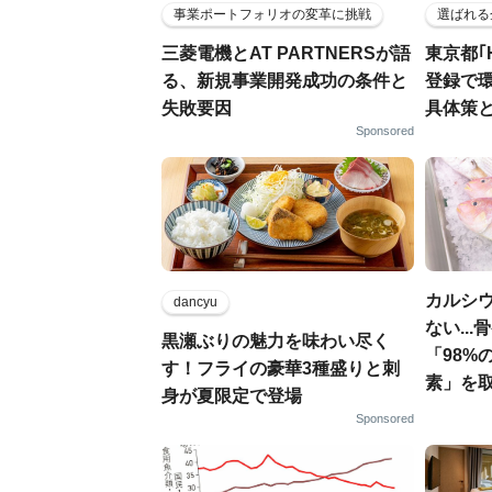
事業ポートフォリオの変革に挑戦
選ばれる
三菱電機とAT PARTNERSが語
東京都｢
る、新規事業開発成功の条件と
登録で
失敗要因
具体策
Sponsored
カルシ
dancyu
ない..
黒瀬ぶりの魅力を味わい尽く
「98%
す！フライの豪華3種盛りと刺
素」を
身が夏限定で登場
Sponsored