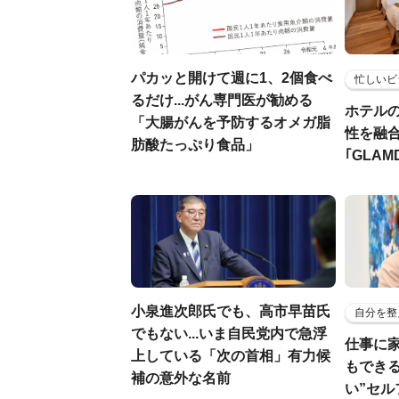
パカッと開けて週に1、2個食べ
忙しいビ
るだけ...がん専門医が勧める
ホテル
「大腸がんを予防するオメガ脂
性を融
肪酸たっぷり食品」
｢GLAM
小泉進次郎氏でも、高市早苗氏
自分を整
でもない...いま自民党内で急浮
仕事に
上している「次の首相」有力候
もでき
補の意外な名前
い”セ