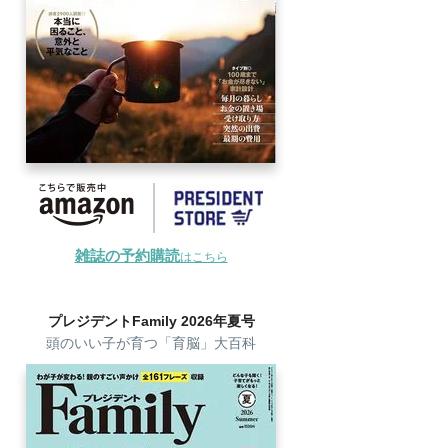
雑誌の予約購読
はこちら
プレジデントFamily 2026年夏号
頭のいい子が育つ「育脳」大百科