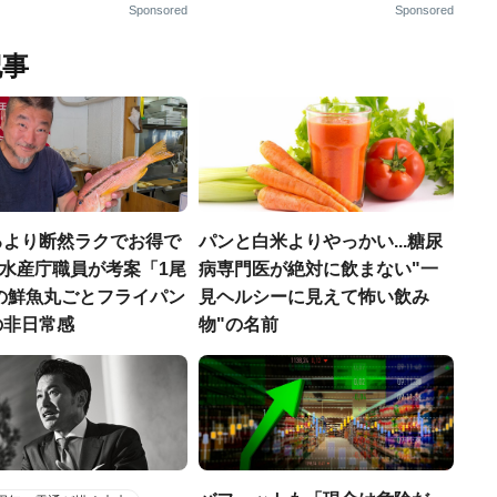
Sponsored
Sponsored
記事
るより断然ラクでお得で
パンと白米よりやっかい...糖尿
.元水産庁職員が考案「1尾
病専門医が絶対に飲まない"一
円の鮮魚丸ごとフライパン
見ヘルシーに見えて怖い飲み
の非日常感
物"の名前