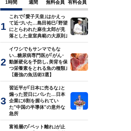
1時間
週間
無料会員
有料会員
これで｢愛子天皇｣はかえっ
て近づいた…島田裕巳｢野望
にとらわれた麻生太郎が見
落とした皇室典範の大原則｣
イワシでもサンマでもな
い...糖尿病専門医が｢がん･
動脈硬化を予防し､美背を保
つ栄養素をとれる魚の種類｣
【最強の魚活術3選】
習近平が｢日本に売るな｣と
煽った翌日にバレた…日本
企業に6割を握られてい
た"中国の半導体"の意外な
急所
富裕層の｢ペット離れ｣が止