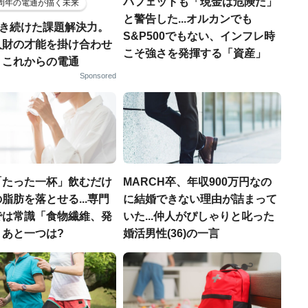
バフェットも「現金は危険だ」
5周年の電通が描く未来
と警告した...オルカンでも
磨き続けた課題解決力。
S&P500でもない、インフレ時
人財の才能を掛け合わせ
こそ強さを発揮する「資産」
、これからの電通
Sponsored
「たった一杯」飲むだけ
MARCH卒、年収900万円なの
脂肪を落とせる...専門
に結婚できない理由が詰まって
では常識「食物繊維、発
いた...仲人がぴしゃりと叱った
」あと一つは?
婚活男性(36)の一言