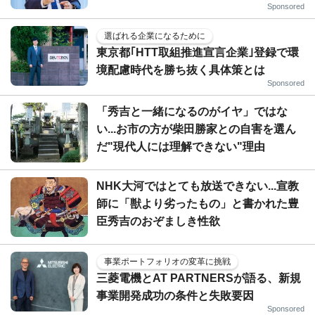
Sponsored
選ばれる企業になるために
東京都｢HTT取組推進宣言企業｣登録で環
境配慮時代を勝ち抜く具体策とは
Sponsored
「秀吉と一緒になるのがイヤ」ではな
い...お市の方が柴田勝家との自害を選ん
だ"現代人には理解できない"理由
NHK大河ではとても放送できない...宣教
師に「獣より劣ったもの」と書かれた豊
臣秀吉のおぞましき性欲
事業ポートフォリオの変革に挑戦
三菱電機とAT PARTNERSが語る、新規
事業開発成功の条件と失敗要因
Sponsored