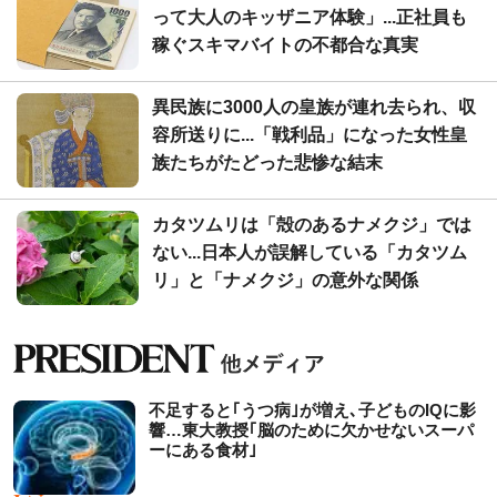
って大人のキッザニア体験」...正社員も
稼ぐスキマバイトの不都合な真実
異民族に3000人の皇族が連れ去られ、収
容所送りに...「戦利品」になった女性皇
族たちがたどった悲惨な結末
カタツムリは「殻のあるナメクジ」では
ない...日本人が誤解している「カタツム
リ」と「ナメクジ」の意外な関係
不足すると｢うつ病｣が増え､子どものIQに影
響…東大教授｢脳のために欠かせないスーパ
ーにある食材｣