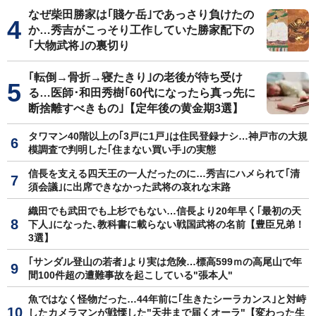
なぜ柴田勝家は｢賤ケ岳｣であっさり負けたの
か…秀吉がこっそり工作していた勝家配下の
｢大物武将｣の裏切り
｢転倒→骨折→寝たきり｣の老後が待ち受け
る…医師･和田秀樹｢60代になったら真っ先に
断捨離すべきもの｣【定年後の黄金期3選】
タワマン40階以上の｢3戸に1戸｣は住民登録ナシ…神戸市の大規
模調査で判明した｢住まない買い手｣の実態
信長を支える四天王の一人だったのに…秀吉にハメられて｢清
須会議｣に出席できなかった武将の哀れな末路
織田でも武田でも上杉でもない…信長より20年早く｢最初の天
下人｣になった､教科書に載らない戦国武将の名前【豊臣兄弟！
3選】
｢サンダル登山の若者｣より実は危険…標高599ｍの高尾山で年
間100件超の遭難事故を起こしている"張本人"
魚ではなく怪物だった…44年前に｢生きたシーラカンス｣と対峙
したカメラマンが戦慄した"天井まで届くオーラ"【変わった生