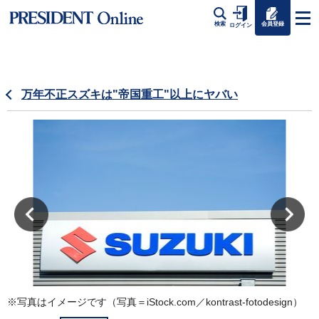
会員登録
検索
ログイン
万年不正スズキは"帝国重工"以上にヤバい
※写真はイメージです（写真＝iStock.com／kontrast-fotodesign）