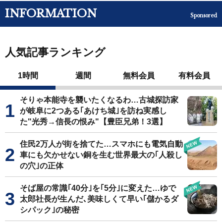
INFORMATION
Sponsored
人気記事ランキング
1時間
週間
無料会員
有料会員
そりゃ本能寺を襲いたくなるわ…古城探訪家
が岐阜に2つある｢あけち城｣を訪ね実感し
た"光秀→信長の恨み"【豊臣兄弟！3選】
住民2万人が街を捨てた…スマホにも電気自動
車にも欠かせない銅を生む世界最大の｢人殺し
の穴｣の正体
そば屋の常識｢40分｣を｢5分｣に変えた…ゆで
太郎社長が生んだ､美味しくて早い｢儲かるダ
シパック｣の秘密