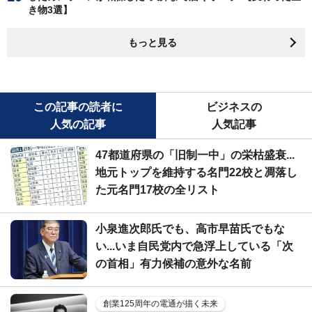
き物3選】
もっと見る
この記事の読者に
ビジネスの
人気の記事
人気記事
47都道府県の「旧制一中」の栄枯盛衰...
地元トップを維持する名門22校と凋落し
た元名門17校の全リスト
小泉進次郎氏でも、高市早苗氏でもな
い...いま自民党内で急浮上している「次
の首相」有力候補の意外な名前
創業125周年の電通が描く未来