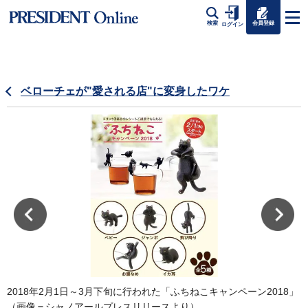
会員登録
検索
ログイン
ベローチェが"愛される店"に変身したワケ
2018年2月1日～3月下旬に行われた「ふちねこキャンペーン2018」
（画像＝シャノアールプレスリリースより）