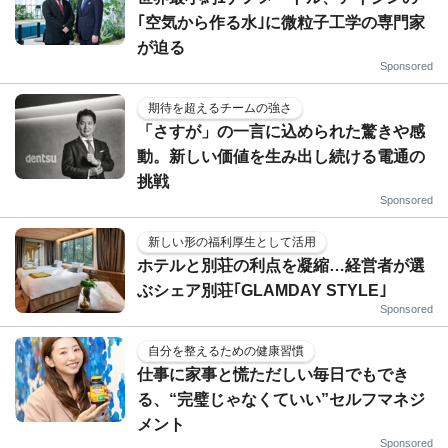
｢空気から作る水｣に微粒子工学の専門家
が迫る
Sponsored
期待を超えるチームの強さ
「さすが」の一言に込められた驚きや感
動。新しい価値を生み出し続ける電通の
挑戦
Sponsored
新しい形の福利厚生として活用
ホテルと別荘の利点を凝縮…経営者が選
ぶシェア別荘｢GLAMDAY STYLE｣
Sponsored
自分を整えるための健康習慣
仕事に家事と慌ただしい毎日でもでき
る、“完璧じゃなくていい”セルフマネジ
メント
Sponsored