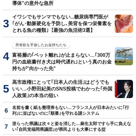
導体"の意外な急所
イワシでもサンマでもない...糖尿病専門医が
｢がん･動脈硬化を予防し､美背を保つ栄養素を
とれる魚の種類｣【最強の魚活術3選】
所有欲を手放したお金持ちたち
富裕層の｢ペット離れ｣が止まらない…｢300万
円の血統書付き犬は時代遅れ｣という真のお金
持ちが"向かった先"
高市政権にとって｢日本人の生活｣はどうでも
いい…小野田紀美のSNS投稿でわかった｢外国
人政策｣の本当の狙い
名前を書く紙も整理券もない…フランス人が日本みたいに｢行
列｣に並ばないのに｢順番｣を守れる謎システム
逆らった県議は次々と姿を消した…麻生太郎ですら手に負えな
い｢自民党福岡県議団｣が県民よりも大事にする掟