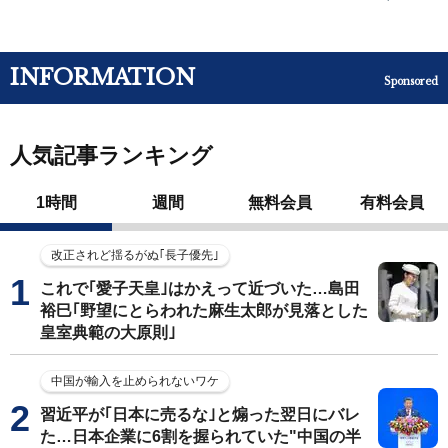
INFORMATION
Sponsored
人気記事ランキング
1時間
週間
無料会員
有料会員
改正されど揺るがぬ｢長子優先｣
これで｢愛子天皇｣はかえって近づいた…島田
裕巳｢野望にとらわれた麻生太郎が見落とした
皇室典範の大原則｣
中国が輸入を止められないワケ
習近平が｢日本に売るな｣と煽った翌日にバレ
た…日本企業に6割を握られていた"中国の半