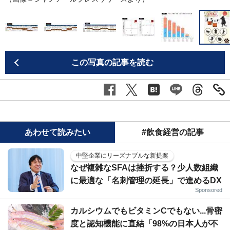
この写真の記事を読む
あわせて読みたい
#飲食経営の記事
中堅企業にリーズナブルな新提案
なぜ複雑なSFAは挫折する？少人数組織
に最適な「名刺管理の延長」で進めるDX
Sponsored
カルシウムでもビタミンCでもない...骨密
度と認知機能に直結「98%の日本人が不