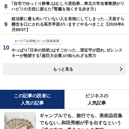
｢自宅でゆっくり静養｣はむしろ逆効果…東北大学名誉教授がリ
ハビリの主役に据えた｢腎臓を強くする歩き方｣
政治家に最も向いていない人を首相にしてしまった…天皇すら
懸念を口にされる高市早苗がいますぐやるべきこと【2026年6
月BEST】
かつて｢お荷物｣だった防衛産業
やっぱり｢日本の技術｣はすごかった…習近平が恐れ､ゼレンス
キーが熱望する｢超巨大企業｣の知られざる実力
もっと見る
この記事の読者に
ビジネスの
人気の記事
人気記事
ギャンブルでも、旅行でも、美術品収集
でもない...和田秀樹が手を出すなという