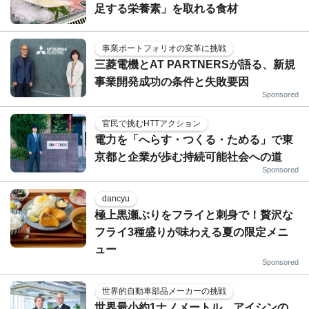
足する栄養素」を取れる食材
事業ポートフォリオの変革に挑戦
三菱電機とAT PARTNERSが語る、新規
事業開発成功の条件と失敗要因
Sponsored
官民で挑むHTTアクション
電力を「へらす・つくる・ためる」で東
京都と企業が歩む持続可能社会への道
Sponsored
dancyu
極上黒瀬ぶりをフライと刺身で！贅沢な
フライ3種盛りが味わえる夏の限定メニ
ュー
Sponsored
世界的自動車部品メーカーの挑戦
世界最小約1ナノメートル、アイシンの