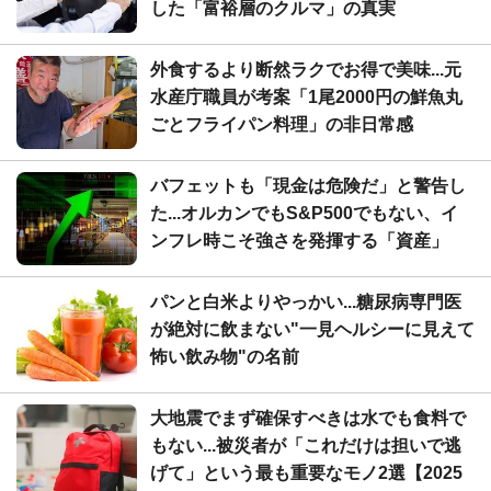
した「富裕層のクルマ」の真実
外食するより断然ラクでお得で美味...元
水産庁職員が考案「1尾2000円の鮮魚丸
ごとフライパン料理」の非日常感
バフェットも「現金は危険だ」と警告し
た...オルカンでもS&P500でもない、イ
ンフレ時こそ強さを発揮する「資産」
パンと白米よりやっかい...糖尿病専門医
が絶対に飲まない"一見ヘルシーに見えて
怖い飲み物"の名前
大地震でまず確保すべきは水でも食料で
もない...被災者が「これだけは担いで逃
げて」という最も重要なモノ2選【2025