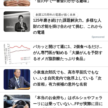
「世の中で一番金のかかる趣味」
創業125周年の電通が描く未来
125年磨き続けた課題解決力。多様な人
財の才能を掛け合わせて挑む、これから
の電通
Sponsored
パカッと開けて週に1、2個食べるだけ...
がん専門医が勧める「大腸がんを予防す
るオメガ脂肪酸たっぷり食品」
小泉進次郎氏でも、高市早苗氏でもな
い...いま自民党内で急浮上している「次
の首相」有力候補の意外な名前
「本当のお金持ち」はポルシェやフェラ
ーリには乗っていない...FPが実際に目に