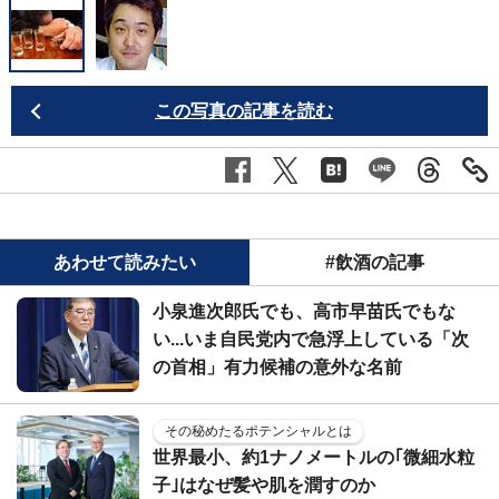
この写真の記事を読む
あわせて読みたい
#飲酒の記事
小泉進次郎氏でも、高市早苗氏でもな
い...いま自民党内で急浮上している「次
の首相」有力候補の意外な名前
その秘めたるポテンシャルとは
世界最小、約1ナノメートルの｢微細水粒
子｣はなぜ髪や肌を潤すのか