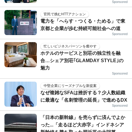
Sponsored
官民で挑むHTTアクション
電力を「へらす・つくる・ためる」で東
京都と企業が歩む持続可能社会への道
Sponsored
忙しいビジネスパーソンを癒やす
ホテルのサービスと別荘の独立性を融
合…シェア別荘｢GLAMDAY STYLE｣の
魅力
Sponsored
中堅企業にリーズナブルな新提案
なぜ複雑なSFAは挫折する？少人数組織
に最適な「名刺管理の延長」で進めるDX
Sponsored
「日本の新幹線」を売らずに済んでよか
った...「走るほど大赤字」インドネシア