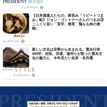
トップページへ
【日本酒達人たちの、家呑み「リピートつま
み」帖】ジョン・ゴントナーさんのつまみ③
こっくり旨い「里芋、椎茸、鶏もも肉の煮
物」
トップページへ
新しい文化は安寧から生まれる。寛永行幸
400年、光悦、宗達、遠州らが彩った寛永文
化の魅力と、今年見たい名所・名作選
トップページへ