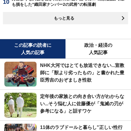
も損をした"織田家ナンバー2の武将"の転落劇
もっと見る
この記事の読者に
政治・経済の
人気の記事
人気記事
NHK大河ではとても放送できない...宣教
師に「獣より劣ったもの」と書かれた豊
臣秀吉のおぞましき性欲
定年後の家族との向き合い方がわからな
い...そう悩む人に佐藤優が「鬼滅の刃が
参考になる」と話すワケ
11体のラブドールと暮らし"正しい性行