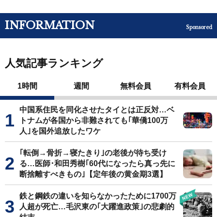
INFORMATION
Sponsored
人気記事ランキング
1時間
週間
無料会員
有料会員
中国系住民を同化させたタイとは正反対…ベ
トナムが各国から非難されても｢華僑100万
人｣を国外追放したワケ
｢転倒→骨折→寝たきり｣の老後が待ち受け
る…医師･和田秀樹｢60代になったら真っ先に
断捨離すべきもの｣【定年後の黄金期3選】
鉄と鋼鉄の違いを知らなかったために1700万
人超が死亡…毛沢東の｢大躍進政策｣の悲劇的