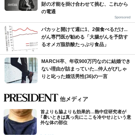
財の才能を掛け合わせて挑む、これから
の電通
Sponsored
パカッと開けて週に1、2個食べるだけ...
がん専門医が勧める「大腸がんを予防す
るオメガ脂肪酸たっぷり食品」
MARCH卒、年収900万円なのに結婚でき
ない理由が詰まっていた...仲人がぴしゃ
りと叱った婚活男性(36)の一言
首よりも脇よりも効果的…熱中症研究者が
｢暑いときは真っ先にここを冷やせ｣という意
外な体の部位