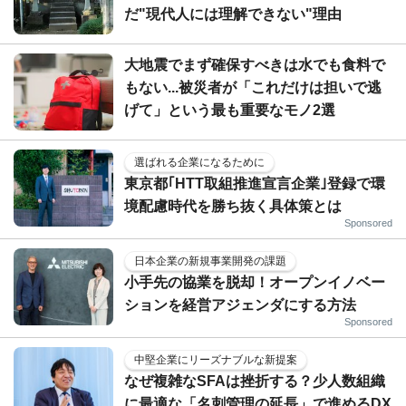
だ"現代人には理解できない"理由
大地震でまず確保すべきは水でも食料で
もない...被災者が「これだけは担いで逃
げて」という最も重要なモノ2選
選ばれる企業になるために
東京都｢HTT取組推進宣言企業｣登録で環
境配慮時代を勝ち抜く具体策とは
Sponsored
日本企業の新規事業開発の課題
小手先の協業を脱却！オープンイノベー
ションを経営アジェンダにする方法
Sponsored
中堅企業にリーズナブルな新提案
なぜ複雑なSFAは挫折する？少人数組織
に最適な「名刺管理の延長」で進めるDX