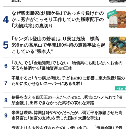
結末
なぜ柴田勝家は｢賤ケ岳｣であっさり負けたの
か…秀吉がこっそり工作していた勝家配下の
｢大物武将｣の裏切り
｢サンダル登山の若者｣より実は危険…標高
599ｍの高尾山で年間100件超の遭難事故を起
こしている"張本人"
｢収入｣でも｢金融知識｣でもない…物価高にも動じない､お金の
不安を解消する｢最強資産｣の正体
不足すると｢うつ病｣が増え､子どものIQに影響…東大教授｢脳の
ために欠かせないスーパーにある食材｣
信長を支える四天王の一人だったのに…秀吉にハメられて｢清
須会議｣に出席できなかった武将の哀れな末路
米国は曖昧､韓国は冷ややかだったが…習近平を激怒させた高
市発言に｢無言の支持｣を示した国の｢大胆な手法｣
秀吉よりも大役を任されたのに､使い捨てに…｢清須会議｣で最