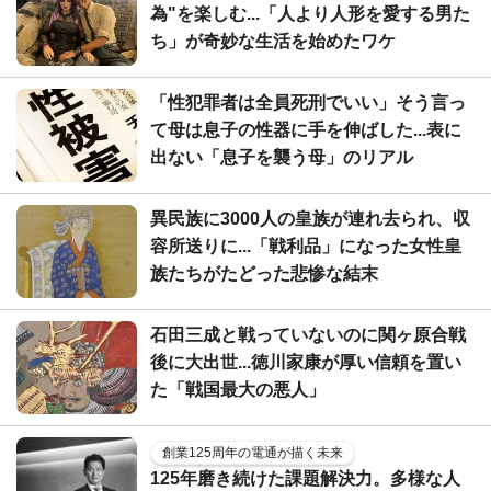
為"を楽しむ...「人より人形を愛する男た
ち」が奇妙な生活を始めたワケ
「性犯罪者は全員死刑でいい」そう言っ
て母は息子の性器に手を伸ばした...表に
出ない「息子を襲う母」のリアル
異民族に3000人の皇族が連れ去られ、収
容所送りに...「戦利品」になった女性皇
族たちがたどった悲惨な結末
石田三成と戦っていないのに関ヶ原合戦
後に大出世...徳川家康が厚い信頼を置い
た「戦国最大の悪人」
創業125周年の電通が描く未来
125年磨き続けた課題解決力。多様な人