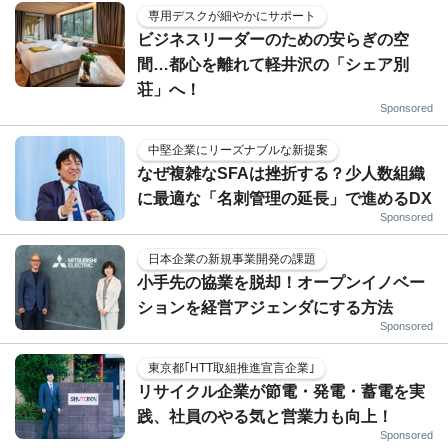
専用デスクが細やかにサポート
ビジネスリーダーのための安らぎの空
間…都心を離れて軽井沢の「シェア別
荘」へ！
Sponsored
中堅企業にリーズナブルな新提案
なぜ複雑なSFAは挫折する？少人数組織
に最適な「名刺管理の延長」で進めるDX
Sponsored
日本企業の新規事業開発の課題
小手先の協業を脱却！オープンイノベー
ションを経営アジェンダにする方法
Sponsored
東京都｢HTT取組推進宣言企業｣
リサイクル企業が節電・発電・蓄電を実
践、社員のやる気と営業力も向上！
Sponsored