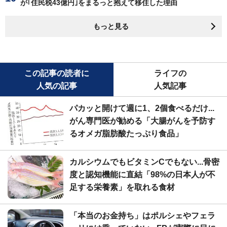
が｢住民税43億円｣をまるっと抱えて移住した理由
もっと見る
この記事の読者に
ライフの
人気の記事
人気記事
パカッと開けて週に1、2個食べるだけ...
がん専門医が勧める「大腸がんを予防す
るオメガ脂肪酸たっぷり食品」
カルシウムでもビタミンCでもない...骨密
度と認知機能に直結「98%の日本人が不
足する栄養素」を取れる食材
「本当のお金持ち」はポルシェやフェラ