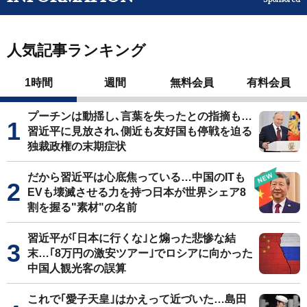
人気記事ランキング
1時間
週間
無料会員
有料会員
プーチンは動揺し､言葉を失ったとの指摘も…
習近平に見放され､側近も友好国も停戦を迫る
独裁政権の末期症状
だから習近平は心底焦っている…中国のITも
EVも壊滅させる力を持つ日本が世界シェア8
割を握る"素材"の名前
習近平が｢日本に行くな｣と煽った悲惨な結
末…｢8万円の激安ツアー｣でロシアに向かった
中国人観光客の誤算
これで｢愛子天皇｣はかえって近づいた…島田