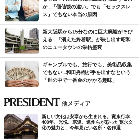
か...「価値観の違い」でも「セックスレ
ス」でもない本当の原因
新大阪駅から15分なのに巨大廃墟がそび
える...「消えた終着駅」が映し出す昭和
のニュータウンの栄枯盛衰
ギャンブルでも、旅行でも、美術品収集
でもない...和田秀樹が手を出すなという
「世の中で一番金のかかる趣味」
新しい文化は安寧から生まれる。寛永行幸
400年、光悦、宗達、遠州らが彩った寛永文
化の魅力と、今年見たい名所・名作選