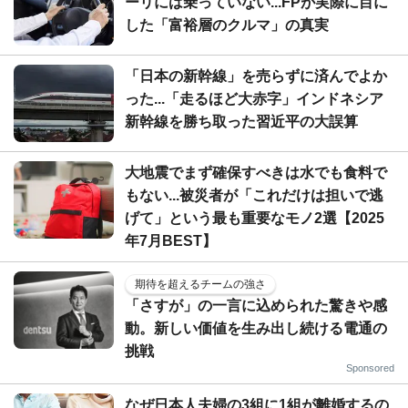
ーリには乗っていない...FPが実際に目に
した「富裕層のクルマ」の真実
「日本の新幹線」を売らずに済んでよか
った...「走るほど大赤字」インドネシア
新幹線を勝ち取った習近平の大誤算
大地震でまず確保すべきは水でも食料で
もない...被災者が「これだけは担いで逃
げて」という最も重要なモノ2選【2025
年7月BEST】
期待を超えるチームの強さ
「さすが」の一言に込められた驚きや感
動。新しい価値を生み出し続ける電通の
挑戦
Sponsored
なぜ日本人夫婦の3組に1組が離婚するの