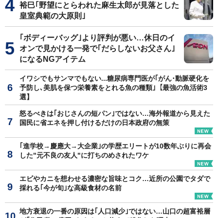
裕巳｢野望にとらわれた麻生太郎が見落とした
皇室典範の大原則｣
｢ボディーバッグ｣より評判が悪い…休日のイ
オンで見かける一発で｢だらしないお父さん｣
になるNGアイテム
イワシでもサンマでもない...糖尿病専門医が｢がん･動脈硬化を
予防し､美肌を保つ栄養素をとれる魚の種類｣【最強の魚活術3
選】
怒るべきは｢おじさんの短パン｣ではない…海外報道から見えた
国民に省エネを押し付けるだけの日本政府の無策
｢進学校→慶應大→大企業｣の学歴エリートが10数年ぶりに再会
した"元不良の友人"に打ちのめされたワケ
エビやカニを想わせる濃密な旨味とコク…近所の公園でタダで
採れる｢今が旬｣な高級食材の名前
地方衰退の一番の原因は｢人口減少｣ではない…山口の超富裕層