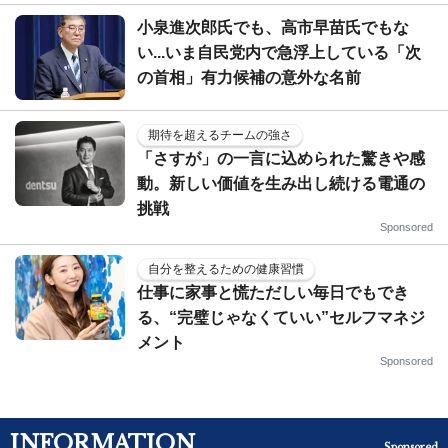
小泉進次郎氏でも、高市早苗氏でもな
い...いま自民党内で急浮上している「次
の首相」有力候補の意外な名前
期待を超えるチームの強さ
「さすが」の一言に込められた驚きや感
動。新しい価値を生み出し続ける電通の
挑戦
Sponsored
自分を整えるための健康習慣
仕事に家事と慌ただしい毎日でもでき
る、“完璧じゃなくていい”セルフマネジ
メント
Sponsored
INFORMATION
Sponsored