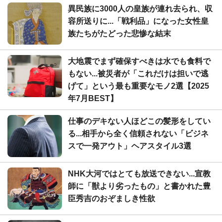
異民族に3000人の皇族が連れ去られ、収
容所送りに...「戦利品」になった女性皇
族たちがたどった悲惨な結末
大地震でまず確保すべきは水でも食料で
もない...被災者が「これだけは担いで逃
げて」という最も重要なモノ2選【2025
年7月BEST】
仕事のデキない人ほどこの髪形をしてい
る...相手から全く信頼されない「ビジネ
スで一発アウト」ヘアスタイル3選
NHK大河ではとても放送できない...宣教
師に「獣より劣ったもの」と書かれた豊
臣秀吉のおぞましき性欲