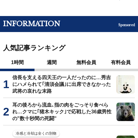
INFORMATION
Sponsored
人気記事ランキング
1時間
週間
無料会員
有料会員
信長を支える四天王の一人だったのに…秀吉
にハメられて｢清須会議｣に出席できなかった
武将の哀れな末路
耳の後ろから流血､指の肉をごっそり食べら
れ…クマに｢猪木キック｣で応戦した36歳男性
の"数十秒間の死闘"
冷感と冷却は全くの別物