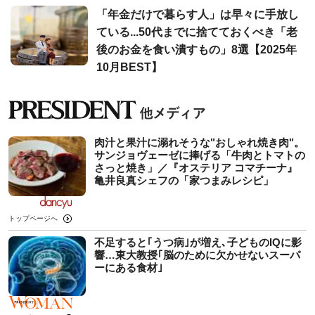
「年金だけで暮らす人」は早々に手放し
ている...50代までに捨てておくべき「老
後のお金を食い潰すもの」8選【2025年
10月BEST】
肉汁と果汁に溺れそうな"おしゃれ焼き肉"。
サンジョヴェーゼに捧げる「牛肉とトマトの
さっと焼き」／『オステリア コマチーナ』
亀井良真シェフの「家つまみレシピ」
トップページへ
不足すると｢うつ病｣が増え､子どものIQに影
響…東大教授｢脳のために欠かせないスーパ
ーにある食材｣