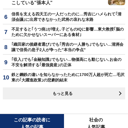
こしている"張本人"
信長を支える四天王の一人だったのに…秀吉にハメられて｢清
須会議｣に出席できなかった武将の哀れな末路
不足すると｢うつ病｣が増え､子どものIQに影響…東大教授｢脳の
ために欠かせないスーパーにある食材｣
｢織田家の後継者選び｣でも｢秀吉の一人勝ち｣でもない…清洲会
議で信長の息子2人が争った"本当の争点"
｢収入｣でも｢金融知識｣でもない…物価高にも動じない､お金の
不安を解消する｢最強資産｣の正体
鉄と鋼鉄の違いを知らなかったために1700万人超が死亡…毛沢
東の｢大躍進政策｣の悲劇的結末
もっと見る
この記事の読者に
社会の
人気の記事
人気記事