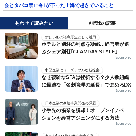
会とタバコ禁止令｣が下った上海で起きていること
あわせて読みたい
#野球の記事
新しい形の福利厚生として活用
ホテルと別荘の利点を凝縮…経営者が選
ぶシェア別荘｢GLAMDAY STYLE｣
Sponsored
中堅企業にリーズナブルな新提案
なぜ複雑なSFAは挫折する？少人数組織
に最適な「名刺管理の延長」で進めるDX
Sponsored
日本企業の新規事業開発の課題
小手先の協業を脱却！オープンイノベー
ションを経営アジェンダにする方法
Sponsored