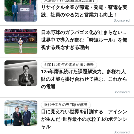
東京都｢HTT取組推進宣言企業｣
リサイクル企業が節電・発電・蓄電を実
践、社員のやる気と営業力も向上！
Sponsored
日本野球のガラパゴス化が止まらない...
世界中で導入が進む「時短ルール」を無
視する残念すぎる理由
創業125周年の電通が描く未来
125年磨き続けた課題解決力。多様な人
財の才能を掛け合わせて挑む、これから
の電通
Sponsored
微粒子工学の専門家が解説
目に見えない世界を計測する…アイシン
が生んだ｢世界最小の水粒子｣のポテンシ
ャル
Sponsored