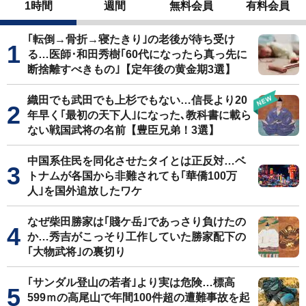
1時間
週間
無料会員
有料会員
｢転倒→骨折→寝たきり｣の老後が待ち受け
る…医師･和田秀樹｢60代になったら真っ先に
断捨離すべきもの｣【定年後の黄金期3選】
織田でも武田でも上杉でもない…信長より20
年早く｢最初の天下人｣になった､教科書に載ら
ない戦国武将の名前【豊臣兄弟！3選】
中国系住民を同化させたタイとは正反対…ベ
トナムが各国から非難されても｢華僑100万
人｣を国外追放したワケ
なぜ柴田勝家は｢賤ケ岳｣であっさり負けたの
か…秀吉がこっそり工作していた勝家配下の
｢大物武将｣の裏切り
｢サンダル登山の若者｣より実は危険…標高
599ｍの高尾山で年間100件超の遭難事故を起