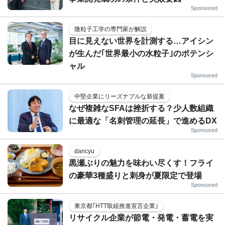
Sponsored
微粒子工学の専門家が解説
目に見えない世界を計測する…アイシン
が生んだ｢世界最小の水粒子｣のポテンシ
ャル
Sponsored
中堅企業にリーズナブルな新提案
なぜ複雑なSFAは挫折する？少人数組織
に最適な「名刺管理の延長」で進めるDX
Sponsored
dancyu
黒瀬ぶりの魅力を味わい尽くす！フライ
の豪華3種盛りと刺身が夏限定で登場
Sponsored
東京都｢HTT取組推進宣言企業｣
リサイクル企業が節電・発電・蓄電を実