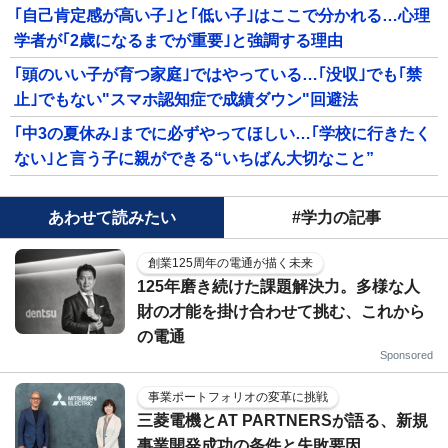
｢自己肯定感が高い子｣と｢低い子｣はここで分かれる…心理
学者が｢2歳になるまでが重要｣と強調する理由
｢頭のいい子が育つ家庭｣ではやっている…｢没収｣でも｢禁
止｣でもない"スマホ認知症で成績ダウン"回避法
｢中3の夏休み｣までに必ずやってほしい…｢学校に行きたく
ない｣と言う子に親ができる“いちばん大切なこと”
あわせて読みたい
#学力の記事
創業125周年の電通が描く未来
125年磨き続けた課題解決力。多様な人
財の才能を掛け合わせて挑む、これから
の電通
Sponsored
事業ポートフォリオの変革に挑戦
三菱電機とAT PARTNERSが語る、新規
事業開発成功の条件と失敗要因