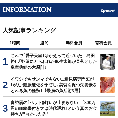
INFORMATION
Sponsored
人気記事ランキング
1時間
週間
無料会員
有料会員
これで｢愛子天皇｣はかえって近づいた…島田
裕巳｢野望にとらわれた麻生太郎が見落とした
皇室典範の大原則｣
イワシでもサンマでもない...糖尿病専門医が
｢がん･動脈硬化を予防し､美背を保つ栄養素を
とれる魚の種類｣【最強の魚活術3選】
富裕層の｢ペット離れ｣が止まらない…｢300万
円の血統書付き犬は時代遅れ｣という真のお金
持ちが"向かった先"