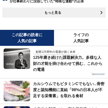
が仕事終わりに没頭していた"特殊な運動"の正体
もっと見る
この記事の読者に
ライフの
人気の記事
人気記事
創業125周年の電通が描く未来
125年磨き続けた課題解決力。多様な人
財の才能を掛け合わせて挑む、これから
の電通
Sponsored
カルシウムでもビタミンCでもない...骨密
度と認知機能に直結「98%の日本人が不
足する栄養素」を取れる食材