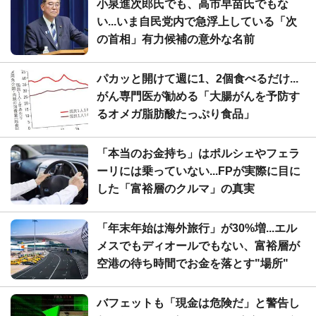
小泉進次郎氏でも、高市早苗氏でもな
い...いま自民党内で急浮上している「次
の首相」有力候補の意外な名前
パカッと開けて週に1、2個食べるだけ...
がん専門医が勧める「大腸がんを予防す
るオメガ脂肪酸たっぷり食品」
「本当のお金持ち」はポルシェやフェラ
ーリには乗っていない...FPが実際に目に
した「富裕層のクルマ」の真実
「年末年始は海外旅行」が30%増...エル
メスでもディオールでもない、富裕層が
空港の待ち時間でお金を落とす"場所"
バフェットも「現金は危険だ」と警告し