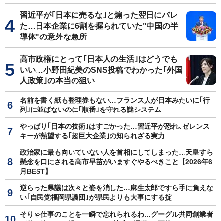
習近平が｢日本に売るな｣と煽った翌日にバレ
た…日本企業に6割を握られていた"中国の半
導体"の意外な急所
高市政権にとって｢日本人の生活｣はどうでも
いい…小野田紀美のSNS投稿でわかった｢外国
人政策｣の本当の狙い
名前を書く紙も整理券もない…フランス人が日本みたいに｢行
列｣に並ばないのに｢順番｣を守れる謎システム
やっぱり｢日本の技術｣はすごかった…習近平が恐れ､ゼレンス
キーが熱望する｢超巨大企業｣の知られざる実力
政治家に最も向いていない人を首相にしてしまった…天皇すら
懸念を口にされる高市早苗がいますぐやるべきこと【2026年6
月BEST】
逆らった県議は次々と姿を消した…麻生太郎ですら手に負えな
い｢自民党福岡県議団｣が県民よりも大事にする掟
そりゃ仕事のことを一瞬で忘れられるわ…グーグル共同創業者