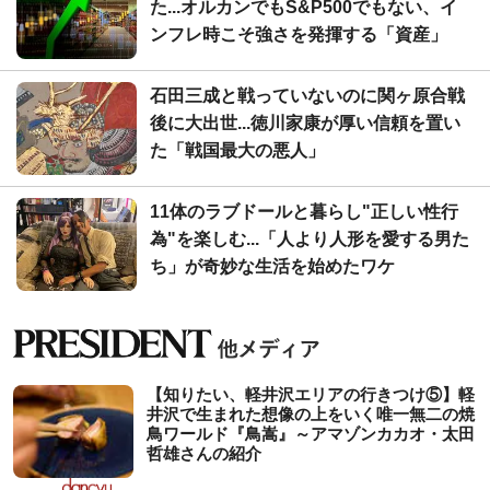
た...オルカンでもS&P500でもない、イ
ンフレ時こそ強さを発揮する「資産」
石田三成と戦っていないのに関ヶ原合戦
後に大出世...徳川家康が厚い信頼を置い
た「戦国最大の悪人」
11体のラブドールと暮らし"正しい性行
為"を楽しむ...「人より人形を愛する男た
ち」が奇妙な生活を始めたワケ
【知りたい、軽井沢エリアの行きつけ⑤】軽
井沢で生まれた想像の上をいく唯一無二の焼
鳥ワールド『鳥嵩』～アマゾンカカオ・太田
哲雄さんの紹介