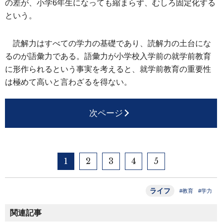
の差が、小学6年生になっても縮まらず、むしろ固定化する
という。
読解力はすべての学力の基礎であり、読解力の土台にな
るのが語彙力である。語彙力が小学校入学前の就学前教育
に形作られるという事実を考えると、就学前教育の重要性
は極めて高いと言わざるを得ない。
次ページ
1
2
3
4
5
ライフ
#教育
#学力
関連記事