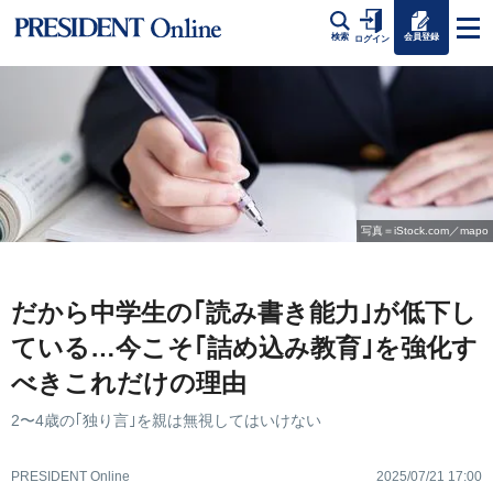
会員登録
検索
ログイン
写真＝iStock.com／mapo
だから中学生の｢読み書き能力｣が低下し
ている…今こそ｢詰め込み教育｣を強化す
べきこれだけの理由
2〜4歳の｢独り言｣を親は無視してはいけない
PRESIDENT Online
2025/07/21 17:00