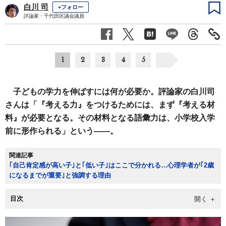
白川 司
+フォロー
評論家・千代田区議会議員
1
2
3
4
5
子どもの学力を伸ばすには何が必要か。評論家の白川司
さんは「『考える力』をつけるためには、まず『考える材
料』が必要となる。その材料となる語彙力は、小学校入学
前に形作られる」という――。
関連記事
｢自己肯定感が高い子｣と｢低い子｣はここで分かれる…心理学者が｢2歳
になるまでが重要｣と強調する理由
目次