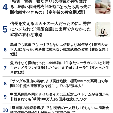
｢転倒→骨折→寝たきり｣の老後が待ち受け
る…医師･和田秀樹｢60代になったら真っ先に
断捨離すべきもの｣【定年後の黄金期3選】
信長を支える四天王の一人だったのに…秀吉
にハメられて｢清須会議｣に出席できなかった
武将の哀れな末路
織田でも武田でも上杉でもない…信長より20年早く｢最初の天
下人｣になった､教科書に載らない戦国武将の名前【豊臣兄弟！
3選】
魚ではなく怪物だった…44年前に｢生きたシーラカンス｣と対峙
したカメラマンが戦慄した"天井まで届くオーラ"【変わった生
き物3選】
｢サンダル登山の若者｣より実は危険…標高599ｍの高尾山で年
間100件超の遭難事故を起こしている"張本人"
中国系住民を同化させたタイとは正反対…ベトナムが各国から
非難されても｢華僑100万人｣を国外追放したワケ
｢織田家の後継者選び｣でも｢秀吉の一人勝ち｣でもない…清洲会
議で信長の息子2人が争った"本当の争点"