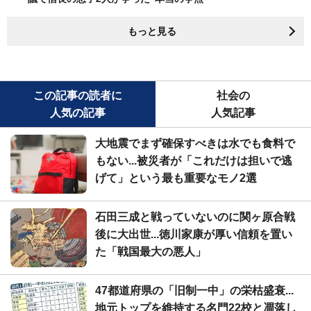
もっと見る
この記事の読者に
社会の
人気の記事
人気記事
大地震でまず確保すべきは水でも食料で
もない...被災者が「これだけは担いで逃
げて」という最も重要なモノ2選
石田三成と戦っていないのに関ヶ原合戦
後に大出世...徳川家康が厚い信頼を置い
た「戦国最大の悪人」
47都道府県の「旧制一中」の栄枯盛衰...
地元トップを維持する名門22校と凋落し