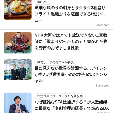
dancyu
繊細な脂のりの刺身とサクサク3種盛り
フライ！黒瀬ぶりを堪能できる特別メニ
ュー
Sponsored
NHK大河ではとても放送できない...宣教
師に「獣より劣ったもの」と書かれた豊
臣秀吉のおぞましき性欲
微粒子工学の専門家が解説
目に見えない世界を計測する…アイシン
が生んだ｢世界最小の水粒子｣のポテンシ
ャル
Sponsored
中堅企業にリーズナブルな新提案
なぜ複雑なSFAは挫折する？少人数組織
に最適な「名刺管理の延長」で進めるDX