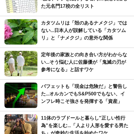
た元名門17校の全リスト
カタツムリは「殻のあるナメクジ」では
ない...日本人が誤解している「カタツム
リ」と「ナメクジ」の意外な関係
定年後の家族との向き合い方がわからな
い...そう悩む人に佐藤優が「鬼滅の刃が
参考になる」と話すワケ
バフェットも「現金は危険だ」と警告し
た...オルカンでもS&P500でもない、イ
ンフレ時こそ強さを発揮する「資産」
11体のラブドールと暮らし"正しい性行
為"を楽しむ...「人より人形を愛する男た
ち」が奇妙な生活を始めたワケ