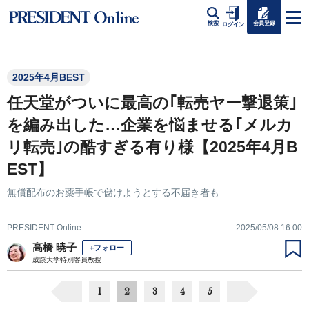
会員登録
検索
ログイン
2025年4月BEST
任天堂がついに最高の｢転売ヤー撃退策｣
を編み出した…企業を悩ませる｢メルカ
リ転売｣の酷すぎる有り様【2025年4月B
EST】
無償配布のお薬手帳で儲けようとする不届き者も
PRESIDENT Online
2025/05/08 16:00
高橋 暁子
+フォロー
成蹊大学特別客員教授
1
2
3
4
5