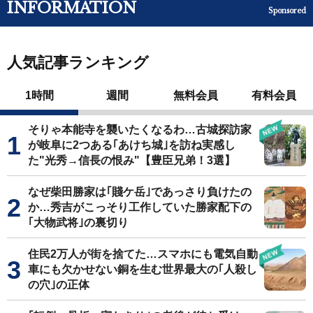
INFORMATION
Sponsored
人気記事ランキング
1時間
週間
無料会員
有料会員
そりゃ本能寺を襲いたくなるわ…古城探訪家
が岐阜に2つある｢あけち城｣を訪ね実感し
た"光秀→信長の恨み"【豊臣兄弟！3選】
なぜ柴田勝家は｢賤ケ岳｣であっさり負けたの
か…秀吉がこっそり工作していた勝家配下の
｢大物武将｣の裏切り
住民2万人が街を捨てた…スマホにも電気自動
車にも欠かせない銅を生む世界最大の｢人殺し
の穴｣の正体