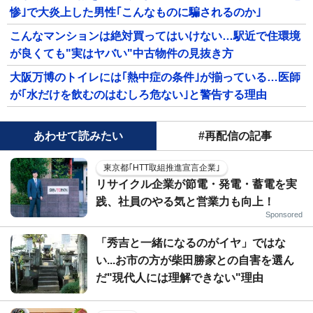
惨｣で大炎上した男性｢こんなものに騙されるのか｣
こんなマンションは絶対買ってはいけない…駅近で住環境
が良くても"実はヤバい"中古物件の見抜き方
大阪万博のトイレには｢熱中症の条件｣が揃っている…医師
が｢水だけを飲むのはむしろ危ない｣と警告する理由
あわせて読みたい
#再配信の記事
東京都｢HTT取組推進宣言企業｣
リサイクル企業が節電・発電・蓄電を実
践、社員のやる気と営業力も向上！
Sponsored
「秀吉と一緒になるのがイヤ」ではな
い...お市の方が柴田勝家との自害を選ん
だ"現代人には理解できない"理由