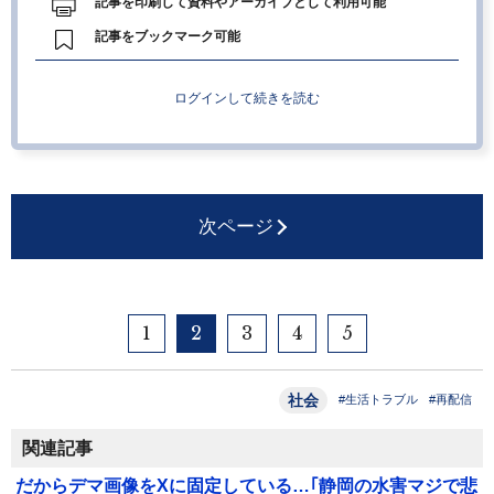
記事を印刷して資料やアーカイブとして利用可能
記事をブックマーク可能
ログインして続きを読む
次ページ
1
2
3
4
5
社会
#生活トラブル
#再配信
関連記事
だからデマ画像をXに固定している…｢静岡の水害マジで悲