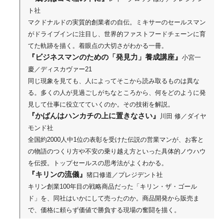
ト社
マクドナルドの実質的創業者の自伝。ミキサーのセールスマン
がドライブインに注目し、世界的ファストフードチェーンに育
てた軌跡を描く。着眼点の大切さがわかる一冊。
『ビジネスマンのための「発見力」養成講座』
小宮一
慶／ディスカヴァー21
同じ現象を見ても、人によってそこから読み取るものは異な
る。多くの人が見過ごしがちなところから、何をどのように発
見して仕事に役立てていくのか。その技術を解説。
『かばんはハンカチの上に置きなさい』
川田 修／ダイヤ
モンド社
全国約2000人中1位の表彰を受けた伝説の営業マンが、お客と
の物語のつくり方や不安の乗り越え方といった具体的ノウハウ
を伝授。トップセールスの思考法がよくわかる。
『キリンの流儀』
猪口修道／プレジデント社
キリン創業100年目の戦略商品だった「キリン・ザ・ゴール
ド」を、同社はいかにして売ったのか。商品開発から販売ま
で、価格に頼らず価値で勝負する現場の奮闘を描く。