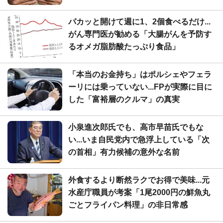
パカッと開けて週に1、2個食べるだけ...
がん専門医が勧める「大腸がんを予防す
るオメガ脂肪酸たっぷり食品」
「本当のお金持ち」はポルシェやフェラ
ーリには乗っていない...FPが実際に目に
した「富裕層のクルマ」の真実
小泉進次郎氏でも、高市早苗氏でもな
い...いま自民党内で急浮上している「次
の首相」有力候補の意外な名前
外食するより断然ラクでお得で美味...元
水産庁職員が考案「1尾2000円の鮮魚丸
ごとフライパン料理」の非日常感