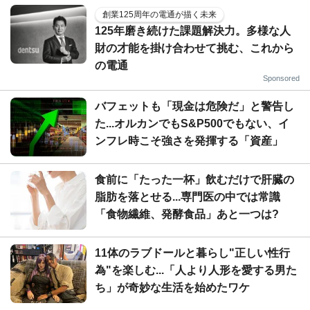
創業125周年の電通が描く未来
125年磨き続けた課題解決力。多様な人
財の才能を掛け合わせて挑む、これから
の電通
Sponsored
バフェットも「現金は危険だ」と警告し
た...オルカンでもS&P500でもない、イ
ンフレ時こそ強さを発揮する「資産」
食前に「たった一杯」飲むだけで肝臓の
脂肪を落とせる...専門医の中では常識
「食物繊維、発酵食品」あと一つは?
11体のラブドールと暮らし"正しい性行
為"を楽しむ...「人より人形を愛する男た
ち」が奇妙な生活を始めたワケ