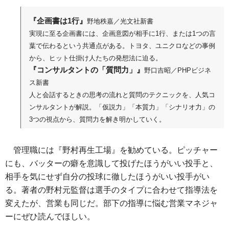
『企画書は1行』
野地秩嘉／光文社新書
実現に至る企画書には、企画意図が相手に1行、または1つの言
葉で伝わるという共通点がある。トヨタ、ユニクロなどの事例
から、ヒット仕掛け人たちの発想法に迫る。
『コンサルタントの「質問力」』
野口吉昭／PHPビジネ
ス新書
人と会話するときの思考の流れと質問のテクニックを、人気コ
ンサルタントが解説。「仮説力」「本質力」「シナリオ力」の
3つの視点から、質問力を解き明かしていく。
管理職には『野村再生工場』を勧めている。ピッチャー
にも、バッターの癖を意識して投げたほうがいい投手と、
相手を気にせず自分の投球に徹したほうがいい投手がい
る。著者の野村元監督は選手のタイプに合わせて指導法を
変えたが、営業も同じだ。部下の指導に悩む営業マネジャ
ーにぜひ読んでほしい。