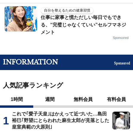
自分を整えるための健康習慣
仕事に家事と慌ただしい毎日でもでき
る、“完璧じゃなくていい”セルフマネジ
メント
Sponsored
INFORMATION
Sponsored
人気記事ランキング
1時間
週間
無料会員
有料会員
これで｢愛子天皇｣はかえって近づいた…島田
裕巳｢野望にとらわれた麻生太郎が見落とした
皇室典範の大原則｣