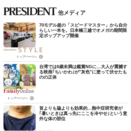
70モデル超の「スピードマスター」から自分
らしい一本を。日本橋三越でオメガの期間限
定ポップアップ開催
トップページへ
台湾では6歳未満は鑑賞NGに…大人が震撼す
る映画｢ちいかわ｣が"灰色"に塗って伏せたも
のの正体
トップページへ
首よりも脇よりも効果的…熱中症研究者が
｢暑いときは真っ先にここを冷やせ｣という意
外な体の部位