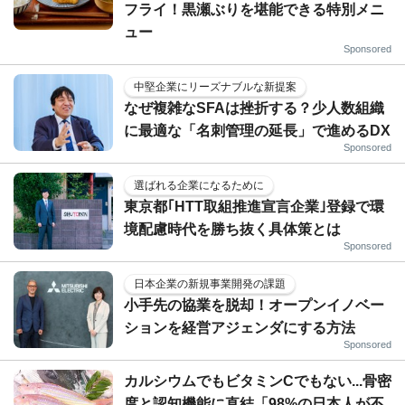
フライ！黒瀬ぶりを堪能できる特別メニ
ュー
Sponsored
中堅企業にリーズナブルな新提案
なぜ複雑なSFAは挫折する？少人数組織
に最適な「名刺管理の延長」で進めるDX
Sponsored
選ばれる企業になるために
東京都｢HTT取組推進宣言企業｣登録で環
境配慮時代を勝ち抜く具体策とは
Sponsored
日本企業の新規事業開発の課題
小手先の協業を脱却！オープンイノベー
ションを経営アジェンダにする方法
Sponsored
カルシウムでもビタミンCでもない...骨密
度と認知機能に直結「98%の日本人が不