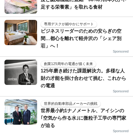
足する栄養素」を取れる食材
専用デスクが細やかにサポート
ビジネスリーダーのための安らぎの空
間…都心を離れて軽井沢の「シェア別
荘」へ！
Sponsored
創業125周年の電通が描く未来
125年磨き続けた課題解決力。多様な人
財の才能を掛け合わせて挑む、これから
の電通
Sponsored
世界的自動車部品メーカーの挑戦
世界最小約1ナノメートル、アイシンの
｢空気から作る水｣に微粒子工学の専門家
が迫る
Sponsored