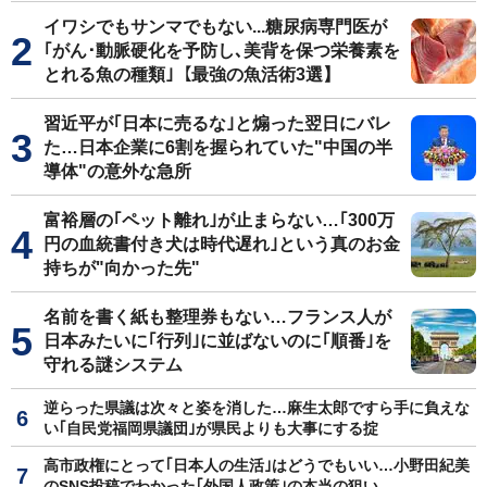
イワシでもサンマでもない...糖尿病専門医が
｢がん･動脈硬化を予防し､美背を保つ栄養素を
とれる魚の種類｣【最強の魚活術3選】
習近平が｢日本に売るな｣と煽った翌日にバレ
た…日本企業に6割を握られていた"中国の半
導体"の意外な急所
富裕層の｢ペット離れ｣が止まらない…｢300万
円の血統書付き犬は時代遅れ｣という真のお金
持ちが"向かった先"
名前を書く紙も整理券もない…フランス人が
日本みたいに｢行列｣に並ばないのに｢順番｣を
守れる謎システム
逆らった県議は次々と姿を消した…麻生太郎ですら手に負えな
い｢自民党福岡県議団｣が県民よりも大事にする掟
高市政権にとって｢日本人の生活｣はどうでもいい…小野田紀美
のSNS投稿でわかった｢外国人政策｣の本当の狙い