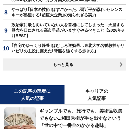
やっぱり｢日本の技術｣はすごかった…習近平が恐れ､ゼレンス
キーが熱望する｢超巨大企業｣の知られざる実力
政治家に最も向いていない人を首相にしてしまった…天皇すら
懸念を口にされる高市早苗がいますぐやるべきこと【2026年6
月BEST】
｢自宅でゆっくり静養｣はむしろ逆効果…東北大学名誉教授がリ
ハビリの主役に据えた｢腎臓を強くする歩き方｣
もっと見る
この記事の読者に
キャリアの
人気の記事
人気記事
ギャンブルでも、旅行でも、美術品収集
でもない...和田秀樹が手を出すなという
「世の中で一番金のかかる趣味」