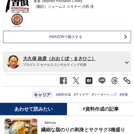
著者
Stephen Richards Covey
［翻訳］ジェームス スキナー,川西 茂
AMAZONで購入する
大久保 政彦（おおくぼ・まさひこ）
プログレス セールスコンサルティング代表
キャリア
#資料作成
#アイデア
#リーダーシップ
#営業
あわせて読みたい
#資料作成の記事
dancyu
繊細な脂のりの刺身とサクサク3種盛り