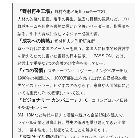
『野村再生工場』
野村克也／角川oneテーマ21
人材の的確な把握、選手の再生、強固な目標の認識など、プロ
野球チームを何度も優勝に導いた名将がリーダー論、指導論を
語る。部下の育成に悩むマネジャー必読の書。
『成功への情熱』
稲盛和夫／PHP研究所
京セラ時代に米国のメーカーを買収。米国人に日本的経営哲学
を伝えるために書いた書籍の日本語版。「PASSION」とは、
経営上で重要な7つの言葉の頭文字を表している。
『7つの習慣』
スティーブン・コヴィー／キングベアー出版
1990年の初版以来、1000万部以上を売り上げた自己啓発の世
界的ベストセラー。ビジネスのみならず、家庭や人間関係にお
いても重要な7つの習慣について説く。
『ビジョナリー カンパニー』
J・C・コリンズほか／日経
BP出版センター
3M、IBMなど時代を超えて活躍を続ける企業18社を選んで、
ライバル企業と徹底比較。歴史の荒波を乗り越えてきた企業
は、「基本理念」に秘密があることを解き明かす。
『成功はゴミ箱の中に』
レイ・クロックほか／プレジデン