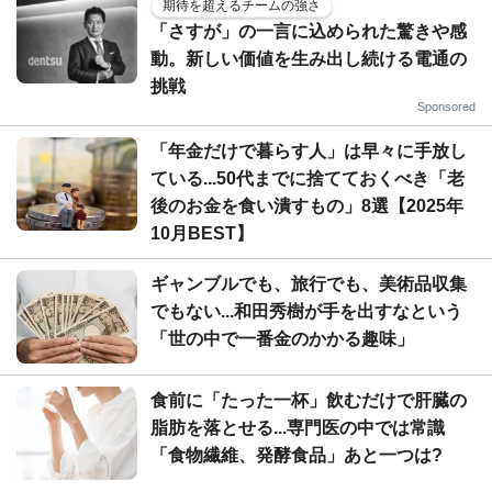
期待を超えるチームの強さ
「さすが」の一言に込められた驚きや感
動。新しい価値を生み出し続ける電通の
挑戦
Sponsored
「年金だけで暮らす人」は早々に手放し
ている...50代までに捨てておくべき「老
後のお金を食い潰すもの」8選【2025年
10月BEST】
ギャンブルでも、旅行でも、美術品収集
でもない...和田秀樹が手を出すなという
「世の中で一番金のかかる趣味」
食前に「たった一杯」飲むだけで肝臓の
脂肪を落とせる...専門医の中では常識
「食物繊維、発酵食品」あと一つは?