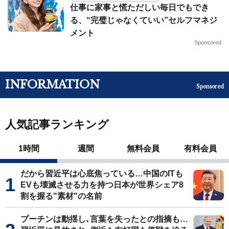
仕事に家事と慌ただしい毎日でもでき
る、“完璧じゃなくていい”セルフマネジ
メント
Sponsored
INFORMATION
Sponsored
人気記事ランキング
1時間
週間
無料会員
有料会員
だから習近平は心底焦っている…中国のITも
EVも壊滅させる力を持つ日本が世界シェア8
割を握る"素材"の名前
プーチンは動揺し､言葉を失ったとの指摘も…