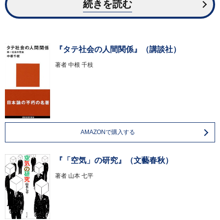
続きを読む
『タテ社会の人間関係』（講談社）
著者
中根 千枝
AMAZONで購入する
『「空気」の研究』（文藝春秋）
著者
山本 七平