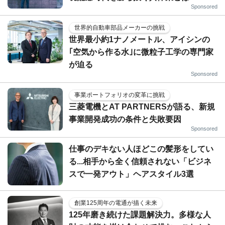
Sponsored
世界的自動車部品メーカーの挑戦
世界最小約1ナノメートル、アイシンの
｢空気から作る水｣に微粒子工学の専門家
が迫る
Sponsored
事業ポートフォリオの変革に挑戦
三菱電機とAT PARTNERSが語る、新規
事業開発成功の条件と失敗要因
Sponsored
仕事のデキない人ほどこの髪形をしてい
る...相手から全く信頼されない「ビジネ
スで一発アウト」ヘアスタイル3選
創業125周年の電通が描く未来
125年磨き続けた課題解決力。多様な人