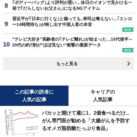
｢ボディーバッグ｣より評判が悪い…休日のイオンで見かける一
発で｢だらしないお父さん｣になるNGアイテム
習近平が｢日本に行くな｣と煽っても､寿司は奪えない…｢スシロ
ー14時間待ち｣が映し出す中国人客の本音
"テレビ大好き"高齢者の｢テレビ離れ｣が始まった…10代後半～
20代の約7割が"ほぼ見ない"衝撃の最新データ
もっと見る
この記事の読者に
キャリアの
人気の記事
人気記事
パカッと開けて週に1、2個食べるだけ...
がん専門医が勧める「大腸がんを予防す
るオメガ脂肪酸たっぷり食品」