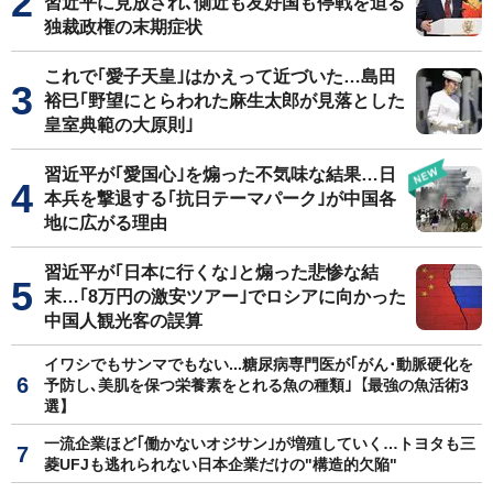
習近平に見放され､側近も友好国も停戦を迫る
独裁政権の末期症状
これで｢愛子天皇｣はかえって近づいた…島田
裕巳｢野望にとらわれた麻生太郎が見落とした
皇室典範の大原則｣
習近平が｢愛国心｣を煽った不気味な結果…日
本兵を撃退する｢抗日テーマパーク｣が中国各
地に広がる理由
習近平が｢日本に行くな｣と煽った悲惨な結
末…｢8万円の激安ツアー｣でロシアに向かった
中国人観光客の誤算
イワシでもサンマでもない...糖尿病専門医が｢がん･動脈硬化を
予防し､美肌を保つ栄養素をとれる魚の種類｣【最強の魚活術3
選】
一流企業ほど｢働かないオジサン｣が増殖していく…トヨタも三
菱UFJも逃れられない日本企業だけの"構造的欠陥"