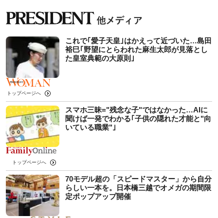
これで｢愛子天皇｣はかえって近づいた…島田
裕巳｢野望にとらわれた麻生太郎が見落とし
た皇室典範の大原則｣
トップページへ
スマホ三昧="残念な子"ではなかった…AIに
聞けば一発でわかる｢子供の隠れた才能と"向
いている職業"｣
トップページへ
70モデル超の「スピードマスター」から自分
らしい一本を。日本橋三越でオメガの期間限
定ポップアップ開催