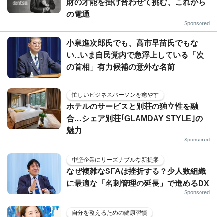
財の才能を掛け合わせて挑む、これから
の電通
Sponsored
小泉進次郎氏でも、高市早苗氏でもな
い...いま自民党内で急浮上している「次
の首相」有力候補の意外な名前
忙しいビジネスパーソンを癒やす
ホテルのサービスと別荘の独立性を融
合…シェア別荘｢GLAMDAY STYLE｣の
魅力
Sponsored
中堅企業にリーズナブルな新提案
なぜ複雑なSFAは挫折する？少人数組織
に最適な「名刺管理の延長」で進めるDX
Sponsored
自分を整えるための健康習慣