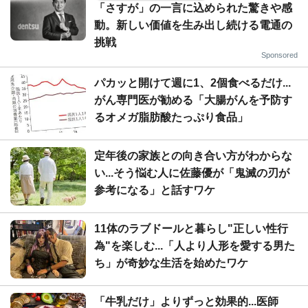
「さすが」の一言に込められた驚きや感
動。新しい価値を生み出し続ける電通の
挑戦
Sponsored
パカッと開けて週に1、2個食べるだけ...
がん専門医が勧める「大腸がんを予防す
るオメガ脂肪酸たっぷり食品」
定年後の家族との向き合い方がわからな
い...そう悩む人に佐藤優が「鬼滅の刃が
参考になる」と話すワケ
11体のラブドールと暮らし"正しい性行
為"を楽しむ...「人より人形を愛する男た
ち」が奇妙な生活を始めたワケ
「牛乳だけ」よりずっと効果的...医師