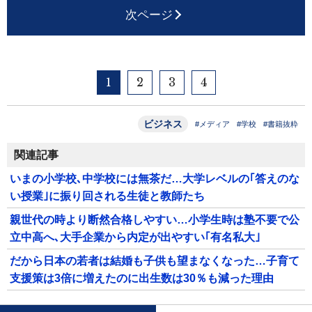
次ページ
1
2
3
4
ビジネス
#メディア
#学校
#書籍抜粋
関連記事
いまの小学校､中学校には無茶だ…大学レベルの｢答えのな
い授業｣に振り回される生徒と教師たち
親世代の時より断然合格しやすい…小学生時は塾不要で公
立中高へ､大手企業から内定が出やすい｢有名私大｣
だから日本の若者は結婚も子供も望まなくなった…子育て
支援策は3倍に増えたのに出生数は30％も減った理由