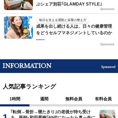
ぶシェア別荘｢GLAMDAY STYLE｣
Sponsored
毎日を支える運動と栄養の整え方
成果を出し続ける人は、日々の健康管理
をどうセルフマネジメントしているのか
——
Sponsored
INFORMATION
Sponsored
人気記事ランキング
1時間
週間
無料会員
有料会員
｢転倒→骨折→寝たきり｣の老後が待ち受け
る…医師･和田秀樹｢60代になったら真っ先に