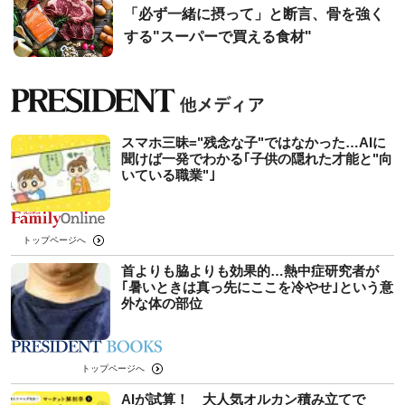
「必ず一緒に摂って」と断言、骨を強く
する"スーパーで買える食材"
スマホ三昧="残念な子"ではなかった…AIに
聞けば一発でわかる｢子供の隠れた才能と"向
いている職業"｣
トップページへ
首よりも脇よりも効果的…熱中症研究者が
｢暑いときは真っ先にここを冷やせ｣という意
外な体の部位
トップページへ
AIが試算！ 大人気オルカン積み立てで