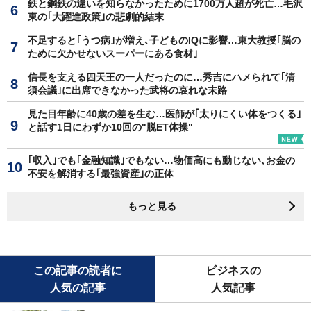
鉄と鋼鉄の違いを知らなかったために1700万人超が死亡…毛沢
東の｢大躍進政策｣の悲劇的結末
不足すると｢うつ病｣が増え､子どものIQに影響…東大教授｢脳の
ために欠かせないスーパーにある食材｣
信長を支える四天王の一人だったのに…秀吉にハメられて｢清
須会議｣に出席できなかった武将の哀れな末路
見た目年齢に40歳の差を生む…医師が｢太りにくい体をつくる｣
と話す1日にわずか10回の"脱ET体操"
｢収入｣でも｢金融知識｣でもない…物価高にも動じない､お金の
不安を解消する｢最強資産｣の正体
もっと見る
この記事の読者に
ビジネスの
人気の記事
人気記事