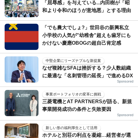
「屈辱感」を与えている...内田樹が「昭
和より令和のほうが意地悪」とする理由
「でも農大でしょ?」世田谷の新興私立
小学校の人気が"幼稚舎"超えも歯牙にも
かけない慶應OBOGの超自己肯定感
中堅企業にリーズナブルな新提案
なぜ複雑なSFAは挫折する？少人数組織
に最適な「名刺管理の延長」で進めるDX
Sponsored
事業ポートフォリオの変革に挑戦
三菱電機とAT PARTNERSが語る、新規
事業開発成功の条件と失敗要因
Sponsored
新しい形の福利厚生として活用
ホテルと別荘の利点を凝縮…経営者が選