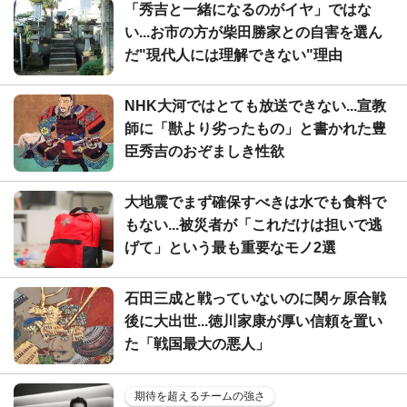
「秀吉と一緒になるのがイヤ」ではな
い...お市の方が柴田勝家との自害を選ん
だ"現代人には理解できない"理由
NHK大河ではとても放送できない...宣教
師に「獣より劣ったもの」と書かれた豊
臣秀吉のおぞましき性欲
大地震でまず確保すべきは水でも食料で
もない...被災者が「これだけは担いで逃
げて」という最も重要なモノ2選
石田三成と戦っていないのに関ヶ原合戦
後に大出世...徳川家康が厚い信頼を置い
た「戦国最大の悪人」
期待を超えるチームの強さ