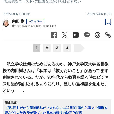
｢社会的なニーズ｣への配慮などかけらほどもない
PRESIDENT Online
2025/04/06 10:00
内田 樹
+フォロー
神戸女学院大学 名誉教授、凱風館 館長
1
2
3
4
私立学校は何のためにあるのか。神戸女学院大学名誉教
授の内田樹さんは「私学は『教えたいこと』があってまず
創建されている。だが、90年代から教育を語る時にビジネ
ス用語が頻用されるようになり、激しい違和感を覚えた」
という――。
関連記事
【第1回】だから新聞離れが止まらない…10日間｢隅から隅まで新聞を
読んだ｣大学教授が気づいた日本の報道の決定的問題