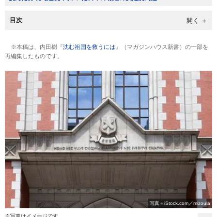
目次
※本稿は、内田樹『
沈む祖国を救うには
』（マガジンハウス新書）の一部を
再編集したものです。
写真＝iStock.com／mizoula
※写真はイメージです