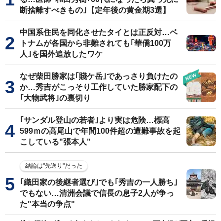
断捨離すべきもの｣【定年後の黄金期3選】
中国系住民を同化させたタイとは正反対…ベ
トナムが各国から非難されても｢華僑100万
人｣を国外追放したワケ
なぜ柴田勝家は｢賤ケ岳｣であっさり負けたの
か…秀吉がこっそり工作していた勝家配下の
｢大物武将｣の裏切り
｢サンダル登山の若者｣より実は危険…標高
599ｍの高尾山で年間100件超の遭難事故を起
こしている"張本人"
結論は"先送り"だった
｢織田家の後継者選び｣でも｢秀吉の一人勝ち｣
でもない…清洲会議で信長の息子2人が争っ
た"本当の争点"