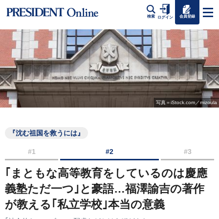
会員登録
検索
ログイン
写真＝iStock.com／mizoula
『沈む祖国を救うには』
#1
#2
#3
｢まともな高等教育をしているのは慶應
義塾ただ一つ｣と豪語…福澤諭吉の著作
が教える｢私立学校｣本当の意義