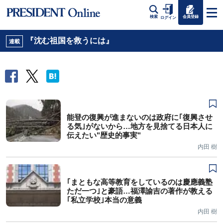
会員登録
検索
ログイン
『沈む祖国を救うには』
連載
能登の復興が進まないのは政府に｢復興させ
る気｣がないから…地方を見捨てる日本人に
伝えたい"歴史的事実"
内田 樹
｢まともな高等教育をしているのは慶應義塾
ただ一つ｣と豪語…福澤諭吉の著作が教える
｢私立学校｣本当の意義
内田 樹