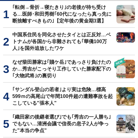
｢転倒→骨折→寝たきり｣の老後が待ち受け
る…医師･和田秀樹｢60代になったら真っ先に
断捨離すべきもの｣【定年後の黄金期3選】
中国系住民を同化させたタイとは正反対…ベ
トナムが各国から非難されても｢華僑100万
人｣を国外追放したワケ
なぜ柴田勝家は｢賤ケ岳｣であっさり負けたの
か…秀吉がこっそり工作していた勝家配下の
｢大物武将｣の裏切り
｢サンダル登山の若者｣より実は危険…標高
599ｍの高尾山で年間100件超の遭難事故を起
こしている"張本人"
｢織田家の後継者選び｣でも｢秀吉の一人勝ち｣
でもない…清洲会議で信長の息子2人が争っ
た"本当の争点"