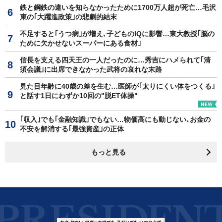
鉄と鋼鉄の違いを知らなかったために1700万人超が死亡…毛沢
東の｢大躍進政策｣の悲劇的結末
不足すると｢うつ病｣が増え､子どものIQに影響…東大教授｢脳の
ために欠かせないスーパーにある食材｣
信長を支える四天王の一人だったのに…秀吉にハメられて｢清
須会議｣に出席できなかった武将の哀れな末路
見た目年齢に40歳の差を生む…医師が｢太りにくい体をつくる｣
と話す1日にわずか10回の"脱ET体操"
｢収入｣でも｢金融知識｣でもない…物価高にも動じない､お金の
不安を解消する｢最強資産｣の正体
もっと見る