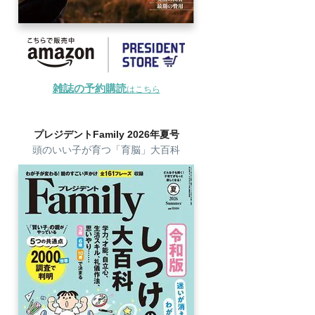
雑誌の予約購読
はこちら
プレジデントFamily 2026年夏号
頭のいい子が育つ「育脳」大百科