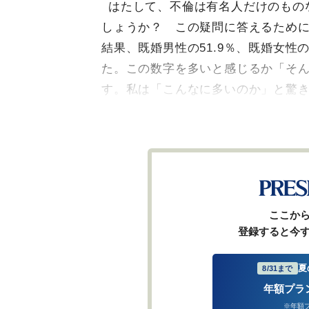
はたして、不倫は有名人だけのもの
しょうか？ この疑問に答えるため
結果、既婚男性の51.9％、既婚女性
た。この数字を多いと感じるか「そ
す。私は「こんなに多いのか」と驚
ここか
登録すると今
夏
8/31まで
年額プラ
※年額