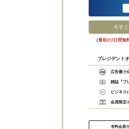
今すぐ
（
最初の7日間無
プレジデントオ
広告最小
雑誌『プ
ビジネス
会員限定
有料会員