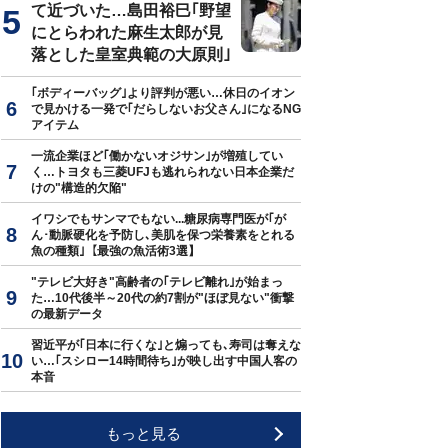
て近づいた…島田裕巳｢野望
にとらわれた麻生太郎が見
落とした皇室典範の大原則｣
｢ボディーバッグ｣より評判が悪い…休日のイオン
で見かける一発で｢だらしないお父さん｣になるNG
アイテム
一流企業ほど｢働かないオジサン｣が増殖してい
く…トヨタも三菱UFJも逃れられない日本企業だ
けの"構造的欠陥"
イワシでもサンマでもない...糖尿病専門医が｢が
ん･動脈硬化を予防し､美肌を保つ栄養素をとれる
魚の種類｣【最強の魚活術3選】
"テレビ大好き"高齢者の｢テレビ離れ｣が始まっ
た…10代後半～20代の約7割が"ほぼ見ない"衝撃
の最新データ
習近平が｢日本に行くな｣と煽っても､寿司は奪えな
い…｢スシロー14時間待ち｣が映し出す中国人客の
本音
もっと見る