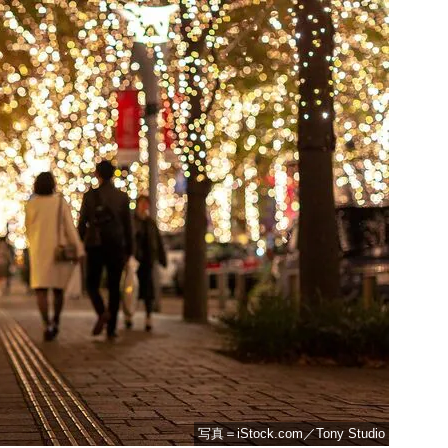
写真＝iStock.com／Tony Studio