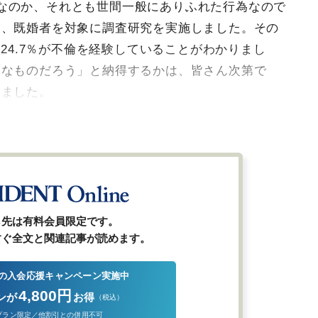
なのか、それとも世間一般にありふれた行為なので
に、既婚者を対象に調査研究を実施しました。その
の24.7％が不倫を経験していることがわかりまし
んなものだろう」と納得するかは、皆さん次第で
きました。
ら先は有料会員限定です。
すぐ全文と関連記事が読めます。
の入会応援キャンペーン実施中
4,800円
ンが
お得
（税込）
プラン限定／他割引との併用不可