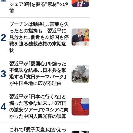
シェア8割を握る"素材"の名
前
プーチンは動揺し､言葉を失
ったとの指摘も…習近平に
見放され､側近も友好国も停
戦を迫る独裁政権の末期症
状
習近平が｢愛国心｣を煽った
不気味な結果…日本兵を撃
退する｢抗日テーマパーク｣
が中国各地に広がる理由
習近平が｢日本に行くな｣と
煽った悲惨な結末…｢8万円
の激安ツアー｣でロシアに向
かった中国人観光客の誤算
これで｢愛子天皇｣はかえっ