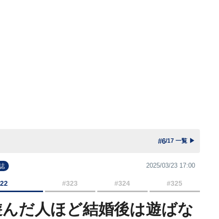
#6
/17 一覧
▶
2025/03/23 17:00
誌
322
#323
#324
#325
遊んだ人ほど結婚後は遊ばな