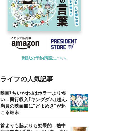
雑誌の予約購読
はこちら
ライフの人気記事
映画｢ちいかわ｣はホラーより怖
い…興行収入｢キングダム｣超え､
満員の映画館に"どよめき"が起
こる結末
首よりも脇よりも効果的…熱中