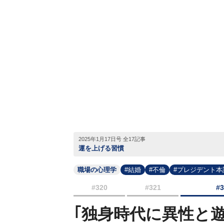
2025年1月17日号 全17記事
運を上げる習慣
職場の心理学
#結婚
#不倫
#プレジデント本
#320
#321
#
｢独身時代に異性と