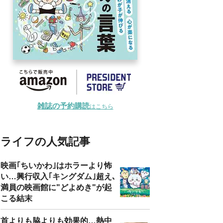
雑誌の予約購読
はこちら
ライフの人気記事
映画｢ちいかわ｣はホラーより怖
い…興行収入｢キングダム｣超え､
満員の映画館に"どよめき"が起
こる結末
首よりも脇よりも効果的…熱中