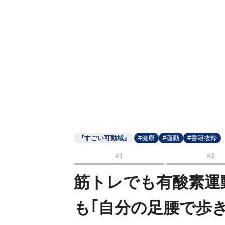
『すごい可動域』
#健康
#運動
#書籍抜粋
#1
#2
筋トレでも有酸素運
も｢自分の足腰で歩