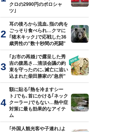
クロの2990円のポロシャ
ツ｣
耳の後ろから流血､指の肉を
ごっそり食べられ…クマに
｢猪木キック｣で応戦した36
歳男性の"数十秒間の死闘"
｢お市の再婚｣で露呈した秀
吉の腹黒さ…清須会議の約
束を守ったのに､滅亡に追い
込まれた柴田勝家の"急所"
額に貼る｢熱を冷ますシー
ト｣でも､首にかける｢ネック
クーラー｣でもない…熱中症
対策に最も効果的なアイテ
ム
｢外国人観光客や子連れ｣よ