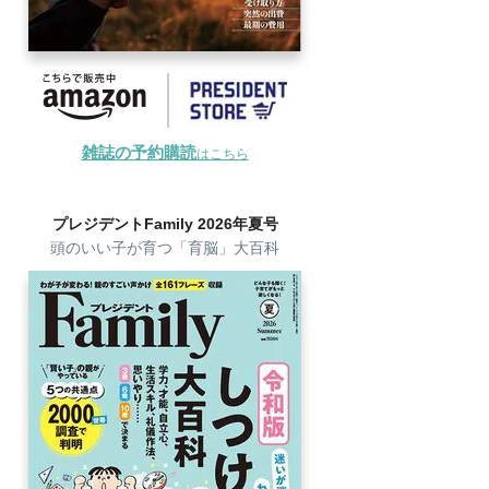
雑誌の予約購読
はこちら
プレジデントFamily 2026年夏号
頭のいい子が育つ「育脳」大百科