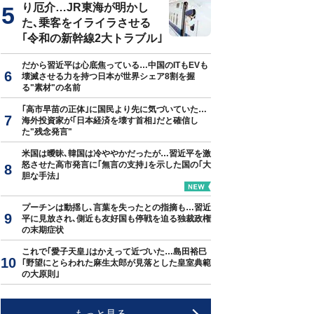
り厄介…JR東海が明かし
た､乗客をイライラさせる
｢令和の新幹線2大トラブル｣
だから習近平は心底焦っている…中国のITもEVも
壊滅させる力を持つ日本が世界シェア8割を握
る"素材"の名前
｢高市早苗の正体｣に国民より先に気づいていた…
海外投資家が｢日本経済を壊す首相｣だと確信し
た"残念発言"
米国は曖昧､韓国は冷ややかだったが…習近平を激
怒させた高市発言に｢無言の支持｣を示した国の｢大
胆な手法｣
プーチンは動揺し､言葉を失ったとの指摘も…習近
平に見放され､側近も友好国も停戦を迫る独裁政権
の末期症状
これで｢愛子天皇｣はかえって近づいた…島田裕巳
｢野望にとらわれた麻生太郎が見落とした皇室典範
の大原則｣
もっと見る