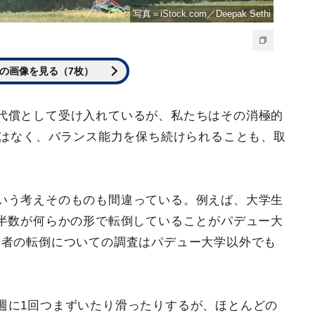
写真＝iStock.com／Deepak Sethi
の画像を見る（7枚）
代償として受け入れているが、私たちはその消極的
要はなく、バランス能力を保ち続けられることも、取
いう考えそのものも間違っている。例えば、大学生
半数が何らかの形で転倒していることがパデュー大
若者の転倒についての調査はパデュー大学以外でも
週に1回つまずいたり滑ったりするが、ほとんどの