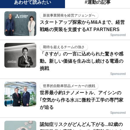
あわせて読みたい
#運動の記事
新規事業開発を経営アジェンダへ
スタートアップ探索からM&Aまで、経営
戦略の実装を支援するAT PARTNERS
Sponsored
期待を超えるチームの強さ
「さすが」の一言に込められた驚きや感
動。新しい価値を生み出し続ける電通の
挑戦
Sponsored
世界的自動車部品メーカーの挑戦
世界最小約1ナノメートル、アイシンの
｢空気から作る水｣に微粒子工学の専門家
が迫る
Sponsored
認知症リスクがどんどん下がる...82歳の