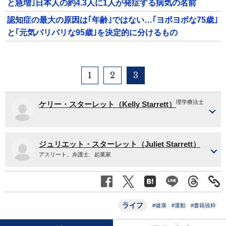
と急増｣日本人の約4.3人に1人が発症する病気の名前
認知症の最大の原因は｢年齢｣ではない…｢ヨボヨボな75歳｣
と｢元気バリバリな95歳｣を決定的に分けるもの
1
2
3
理学療法士
ケリー・スターレット（Kelly Starrett）
ジュリエット・スターレット（Juliet Starrett）
アスリート、弁護士、起業家
ライフ
#健康
#運動
#書籍抜粋