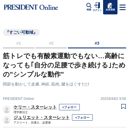
会員登録
検索
ログイン
『すごい可動域』
#1
#2
#3
筋トレでも有酸素運動でもない…高齢に
なっても｢自分の足腰で歩き続ける｣ため
の"シンプルな動作"
関節を動かして皮膚､神経､筋肉､腱をほぐすだけ
PRESIDENT Online
2025/04/02 9:00
ケリー・スターレット
+フォロー
理学療法士
ジュリエット・スターレット
+フォロー
アスリート、弁護士、起業家