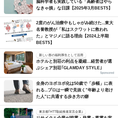
脳科学者も実践している「高齢者はやら
なきゃ損」な日課【2025年3月BEST5】
2度のがん治療中もしゃがみ続けた...東大
名誉教授が「私はスクワットに救われ
た」とマジメに語る理由【2024上半期
BEST5】
新しい形の福利厚生として活用
ホテルと別荘の利点を凝縮…経営者が選
ぶシェア別荘｢GLAMDAY STYLE｣
Sponsored
全身のヨボヨボ化は50歳で「歩幅」に表
れる...プロは一瞬で見抜く"年齢より老け
た人"に共通する歩き方の癖
東京都｢HTT取組推進宣言企業｣
リサイクル企業が節電・発電・蓄電を実