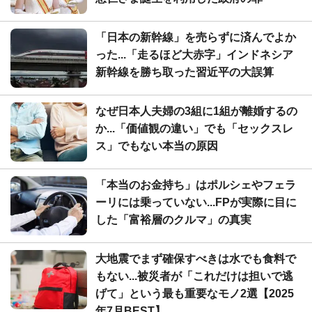
「日本の新幹線」を売らずに済んでよか
った...「走るほど大赤字」インドネシア
新幹線を勝ち取った習近平の大誤算
なぜ日本人夫婦の3組に1組が離婚するの
か...「価値観の違い」でも「セックスレ
ス」でもない本当の原因
「本当のお金持ち」はポルシェやフェラ
ーリには乗っていない...FPが実際に目に
した「富裕層のクルマ」の真実
大地震でまず確保すべきは水でも食料で
もない...被災者が「これだけは担いで逃
げて」という最も重要なモノ2選【2025
年7月BEST】