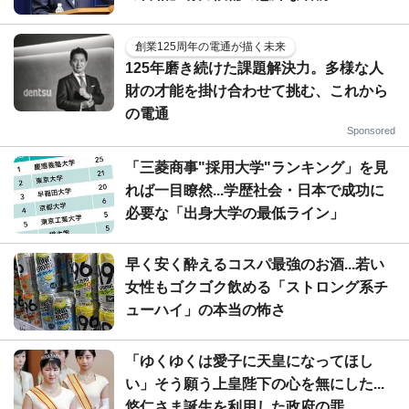
創業125周年の電通が描く未来
125年磨き続けた課題解決力。多様な人
財の才能を掛け合わせて挑む、これから
の電通
Sponsored
「三菱商事"採用大学"ランキング」を見
れば一目瞭然...学歴社会・日本で成功に
必要な「出身大学の最低ライン」
早く安く酔えるコスパ最強のお酒...若い
女性もゴクゴク飲める「ストロング系チ
ューハイ」の本当の怖さ
「ゆくゆくは愛子に天皇になってほし
い」そう願う上皇陛下の心を無にした...
悠仁さま誕生を利用した政府の罪