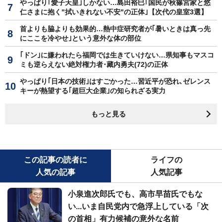
やっぱり｢愛子天皇｣しかない…島田裕巳｢国民が秋篠宮家と悠
仁さまに抱く"拭いきれない不安"の正体｣【次代の皇室3選】
首よりも脇よりも効果的…熱中症研究者が｢暑いときは真っ先
にここを冷やせ｣という意外な体の部位
｢ドン｣に嫌われたら福岡では生きていけない…県知事もマスコ
ミも逆らえない絶対権力者･藏内勇夫(72)の正体
やっぱり｢日本の技術｣はすごかった…習近平が恐れ､ゼレンス
キーが熱望する｢超巨大企業｣の知られざる実力
もっと見る
この記事の読者に
ライフの
人気の記事
人気記事
小泉進次郎氏でも、高市早苗氏でもな
い...いま自民党内で急浮上している「次
の首相」有力候補の意外な名前