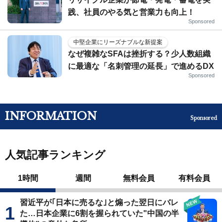
践、社員のやる気と営業力も向上！
Sponsored
中堅企業にリーズナブルな新提案
なぜ複雑なSFAは挫折する？少人数組織
に最適な「名刺管理の延長」で進めるDX
Sponsored
INFORMATION
Sponsored
人気記事ランキング
1時間
週間
無料会員
有料会員
習近平が｢日本に売るな｣と煽った翌日にバレ
た…日本企業に6割を握られていた"中国の半