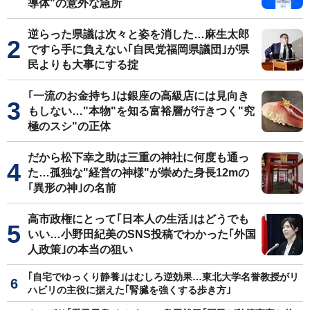
導体"の意外な急所
逆らった県議は次々と姿を消した…麻生太郎
ですら手に負えない｢自民党福岡県議団｣が県
民よりも大事にする掟
｢一流のお金持ち｣は銀座の高級店には見向き
もしない…"本物"を知る富裕層が行きつく"究
極のスシ"の正体
だから松下幸之助は三重の神社に何度も通っ
た…孤独な"経営の神様"が崇めた身長12mの
｢異形の神｣の名前
高市政権にとって｢日本人の生活｣はどうでも
いい…小野田紀美のSNS投稿でわかった｢外国
人政策｣の本当の狙い
｢自宅でゆっくり静養｣はむしろ逆効果…東北大学名誉教授がリ
ハビリの主役に据えた｢腎臓を強くする歩き方｣