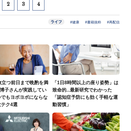
2
3
4
ライフ
#健康
#書籍抜粋
#再配信
旅立つ前日まで晩酌を満
「1日8時間以上の座り姿勢」は
大崎博子さんが実践してい
致命的...最新研究でわかった
齢でもヨボヨボにならな
「認知症予防にも効く手軽な運
テク4選
動習慣」