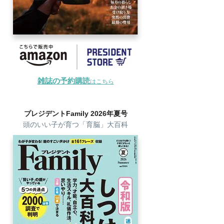
雑誌の予約購読
はこちら
プレジデントFamily 2026年夏号
頭のいい子が育つ「育脳」大百科