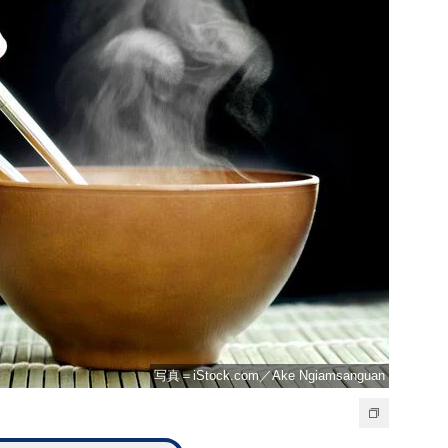
写真＝iStock.com／Ake Ngiamsanguan