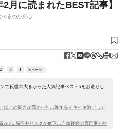
年2月に読まれたBEST記事】
食べるのが肝心
2
3
4
次ページ
ラインで反響の大きかった人気記事ベスト5をお送りし
人｣はこの能力が高かった…晩年をイキイキ過ごして
胃がん､脳卒中リスクが低下…自律神経の専門家が推