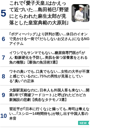
これで｢愛子天皇｣はかえっ
て近づいた…島田裕巳｢野望
にとらわれた麻生太郎が見
落とした皇室典範の大原則｣
｢ボディーバッグ｣より評判が悪い…休日のイオン
で見かける一発で｢だらしないお父さん｣になるNG
アイテム
イワシでもサンマでもない...糖尿病専門医が｢が
ん･動脈硬化を予防し､美肌を保つ栄養素をとれる
魚の種類｣【最強の魚活術3選】
ワキの臭いでも､口臭でもない…女性の大半が不潔
と感じているのに､75%の男性が見落としてい
る"臭い"の正体
大阪駅直結なのに､日本人も外国人客も来ない…開
業1年で｢廃墟フードコート｣と呼ばれたピカピカ
新施設の悲劇【残念なタテモノ3選】
習近平が｢日本に行くな｣と煽っても､寿司は奪えな
い…｢スシロー14時間待ち｣が映し出す中国人客の
本音