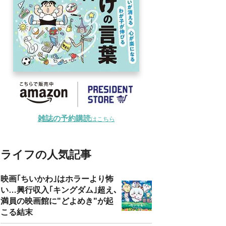
雑誌の予約購読
はこちら
ライフの人気記事
映画｢ちいかわ｣はホラーより怖
い…興行収入｢キングダム｣超え､
満員の映画館に"どよめき"が起
こる結末