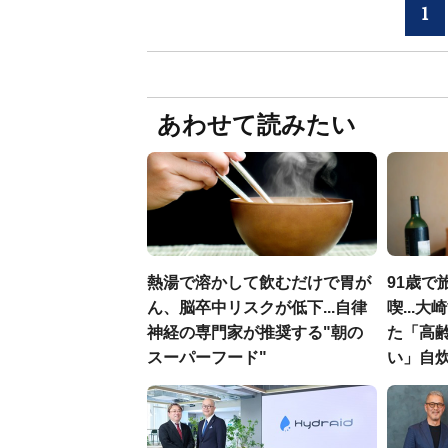
1
あわせて読みたい
熱湯で溶かして飲むだけで胃が
91歳で
ん、脳卒中リスクが低下...自律
喫...
神経の専門家が推奨する"朝の
た「高
スーパーフード"
い」自炊