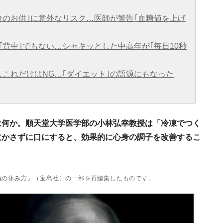
食のお供｣に意外なリスク…医師が警告｢血糖値を上げ
｢背中｣でもない…シャキッとした中高年が｢毎日10秒
しこれだけはNG…｢ダイエット｣の語源にもなった
は何か。順天堂大学医学部の小林弘幸教授は「冷凍でつく
欠かさずに口にすると、効果的に心身の調子を改善するこ
極の休み方
』（宝島社）の一部を再編集したものです。