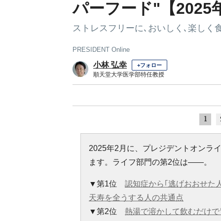
パーフード"【2025
ストレスフリーに､おいしく､楽しく
PRESIDENT Online
小林 弘幸
+フォロー
順天堂大学医学部特任教授
1
2025年2月に、プレジデントオン
ます。ライフ部門の第2位は――。
▼第1位
認知症から｢逃げおおせた
天寿を全うする人の共通点
▼第2位
熱湯で溶かして飲むだけで