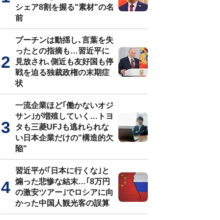
シェア8割を握る"素材"の名
前
プーチンは動揺し､言葉を失
ったとの指摘も…習近平に
見放され､側近も友好国も停
戦を迫る独裁政権の末期症
状
一流企業ほど｢働かないオジ
サン｣が増殖していく…トヨ
タも三菱UFJも逃れられな
い日本企業だけの"構造的欠
陥"
習近平が｢日本に行くな｣と
煽った悲惨な結末…｢8万円
の激安ツアー｣でロシアに向
かった中国人観光客の誤算