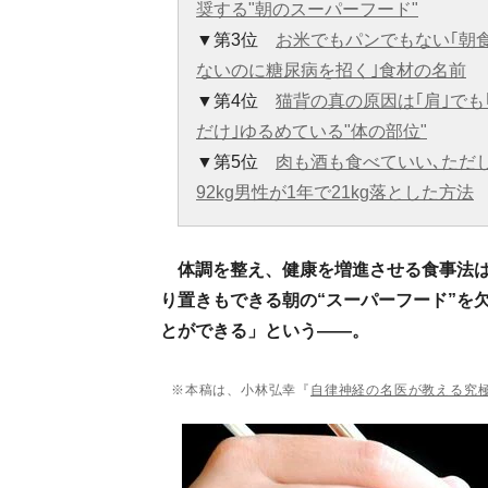
奨する"朝のスーパーフード"
▼第3位
お米でもパンでもない｢朝
ないのに糖尿病を招く｣食材の名前
▼第4位
猫背の真の原因は｢肩｣でも
だけ｣ゆるめている"体の部位"
▼第5位
肉も酒も食べていい､ただ
92kg男性が1年で21kg落とした方法
体調を整え、健康を増進させる食事法
り置きもできる朝の“スーパーフード”を
とができる」という――。
※本稿は、小林弘幸『
自律神経の名医が教える究