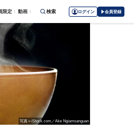
員限定
動画
検索
ログイン
会員登録
写真＝iStock.com／Ake Ngiamsanguan