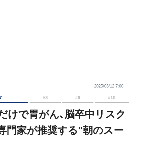
2025/03/12 7:00
7
#8
#9
#10
だけで胃がん､脳卒中リスク
専門家が推奨する"朝のスー