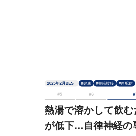
2025年2月BEST
#健康
#書籍抜粋
#再配信
#5
#6
#
熱湯で溶かして飲む
が低下…自律神経の