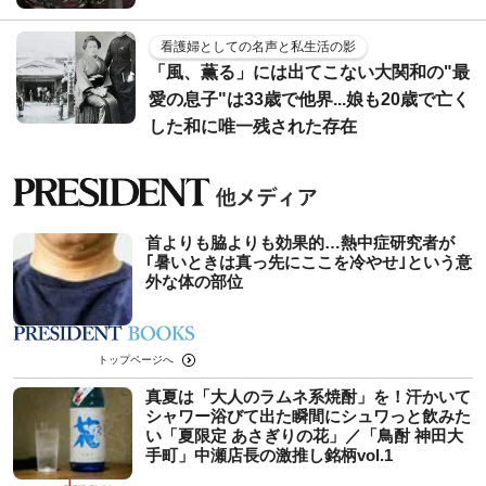
看護婦としての名声と私生活の影
「風、薫る」には出てこない大関和の"最
愛の息子"は33歳で他界...娘も20歳で亡く
した和に唯一残された存在
首よりも脇よりも効果的…熱中症研究者が
｢暑いときは真っ先にここを冷やせ｣という意
外な体の部位
トップページへ
真夏は「大人のラムネ系焼酎」を！汗かいて
シャワー浴びて出た瞬間にシュワっと飲みた
い「夏限定 あさぎりの花」／「鳥酎 神田大
手町」中瀬店長の激推し銘柄vol.1