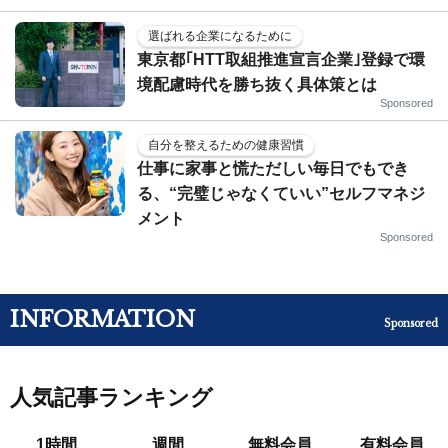
選ばれる企業になるために
東京都｢HTT取組推進宣言企業｣登録で環
境配慮時代を勝ち抜く具体策とは
Sponsored
自分を整えるための健康習慣
仕事に家事と慌ただしい毎日でもでき
る、“完璧じゃなくていい”セルフマネジ
メント
Sponsored
INFORMATION
Sponsored
人気記事ランキング
1時間
週間
無料会員
有料会員