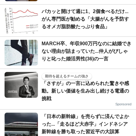
パカッと開けて週に1、2個食べるだけ...
がん専門医が勧める「大腸がんを予防す
るオメガ脂肪酸たっぷり食品」
MARCH卒、年収900万円なのに結婚でき
ない理由が詰まっていた...仲人がぴしゃ
りと叱った婚活男性(36)の一言
期待を超えるチームの強さ
「さすが」の一言に込められた驚きや感
動。新しい価値を生み出し続ける電通の
挑戦
Sponsored
「日本の新幹線」を売らずに済んでよか
った...「走るほど大赤字」インドネシア
新幹線を勝ち取った習近平の大誤算