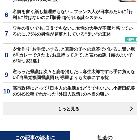
名前を書く紙も整理券もない…フランス人が日本みたいに｢行
列｣に並ばないのに｢順番｣を守れる謎システム
ワキの臭いでも､口臭でもない…女性の大半が不潔と感じてい
るのに､75%の男性が見落としている"臭い"の正体
夕食作り｢お手伝いする｣と直訴の子への返答でバレる…賢い親
が｢カレーできたよ｡お皿持ってきて｣と言わぬ訳【頭のよい子
が育つ家3選】
逆らった県議は次々と姿を消した…麻生太郎ですら手に負えな
い｢自民党福岡県議団｣が県民よりも大事にする掟
高市政権にとって｢日本人の生活｣はどうでもいい…小野田紀美
のSNS投稿でわかった｢外国人政策｣の本当の狙い
もっと見る
この記事の読者に
社会の