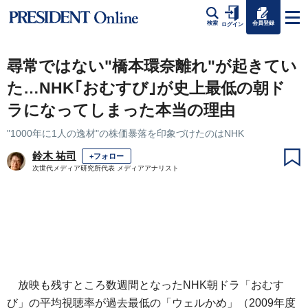
会員登録
検索
ログイン
尋常ではない"橋本環奈離れ"が起きてい
た…NHK｢おむすび｣が史上最低の朝ド
ラになってしまった本当の理由
"1000年に1人の逸材"の株価暴落を印象づけたのはNHK
鈴木 祐司
+フォロー
次世代メディア研究所代表 メディアアナリスト
放映も残すところ数週間となったNHK朝ドラ「おむす
び」の平均視聴率が過去最低の「ウェルかめ」（2009年度