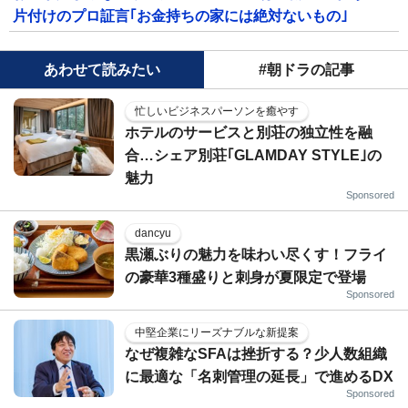
片付けのプロ証言｢お金持ちの家には絶対ないもの｣
あわせて読みたい
#朝ドラの記事
忙しいビジネスパーソンを癒やす
ホテルのサービスと別荘の独立性を融
合…シェア別荘｢GLAMDAY STYLE｣の
魅力
Sponsored
dancyu
黒瀬ぶりの魅力を味わい尽くす！フライ
の豪華3種盛りと刺身が夏限定で登場
Sponsored
中堅企業にリーズナブルな新提案
なぜ複雑なSFAは挫折する？少人数組織
に最適な「名刺管理の延長」で進めるDX
Sponsored