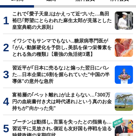
これで｢愛子天皇｣はかえって近づいた…島田
裕巳｢野望にとらわれた麻生太郎が見落とした
皇室典範の大原則｣
イワシでもサンマでもない...糖尿病専門医が
｢がん･動脈硬化を予防し､美肌を保つ栄養素を
とれる魚の種類｣【最強の魚活術3選】
習近平が｢日本に売るな｣と煽った翌日にバレ
た…日本企業に6割を握られていた"中国の半
導体"の意外な急所
富裕層の｢ペット離れ｣が止まらない…｢300万
円の血統書付き犬は時代遅れ｣という真のお金
持ちが"向かった先"
プーチンは動揺し､言葉を失ったとの指摘も…
習近平に見放され､側近も友好国も停戦を迫る
独裁政権の末期症状