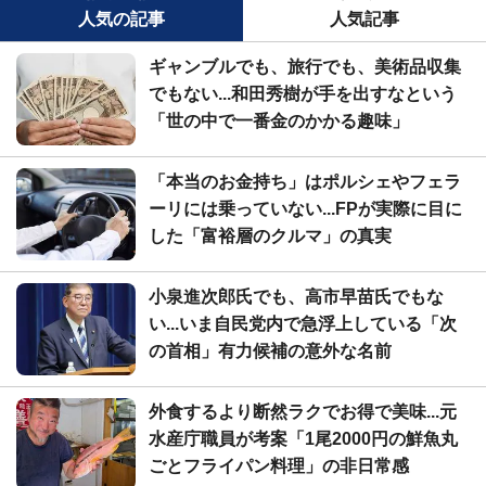
人気の記事
人気記事
ギャンブルでも、旅行でも、美術品収集
でもない...和田秀樹が手を出すなという
「世の中で一番金のかかる趣味」
「本当のお金持ち」はポルシェやフェラ
ーリには乗っていない...FPが実際に目に
した「富裕層のクルマ」の真実
小泉進次郎氏でも、高市早苗氏でもな
い...いま自民党内で急浮上している「次
の首相」有力候補の意外な名前
外食するより断然ラクでお得で美味...元
水産庁職員が考案「1尾2000円の鮮魚丸
ごとフライパン料理」の非日常感