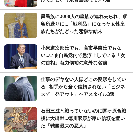
異民族に3000人の皇族が連れ去られ、収
容所送りに...「戦利品」になった女性皇
族たちがたどった悲惨な結末
小泉進次郎氏でも、高市早苗氏でもな
い...いま自民党内で急浮上している「次
の首相」有力候補の意外な名前
仕事のデキない人ほどこの髪形をしてい
る...相手から全く信頼されない「ビジネ
スで一発アウト」ヘアスタイル3選
石田三成と戦っていないのに関ヶ原合戦
後に大出世...徳川家康が厚い信頼を置い
た「戦国最大の悪人」