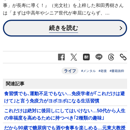
事」が長寿に導く！』（光文社）を上梓した和田秀樹さん
は「まずは中高年やシニア世代が卑屈にならず、…
続きを読む
ライフ
#メンタル
#老後
#書籍抜粋
関連記事
食習慣でも､運動不足でもない…免疫学者が｢これだけは避
けて｣と言う免疫力がヨボヨボになる生活習慣
これだけは絶対に後回しにしてはいけない…50代から人生
の幸福度を高めるために持つべき｢2種類の趣味｣
だから90歳で糖尿病でも酒や食事を楽しめる…元東大教授