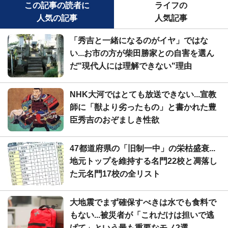
この記事の読者に
ライフの
人気の記事
人気記事
「秀吉と一緒になるのがイヤ」ではな
い...お市の方が柴田勝家との自害を選ん
だ"現代人には理解できない"理由
NHK大河ではとても放送できない...宣教
師に「獣より劣ったもの」と書かれた豊
臣秀吉のおぞましき性欲
47都道府県の「旧制一中」の栄枯盛衰...
地元トップを維持する名門22校と凋落し
た元名門17校の全リスト
大地震でまず確保すべきは水でも食料で
もない...被災者が「これだけは担いで逃
げて」という最も重要なモノ2選