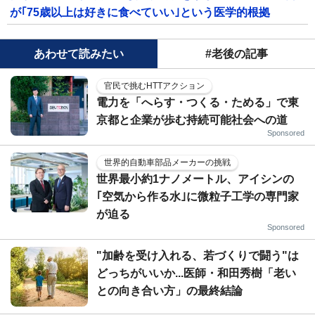
が｢75歳以上は好きに食べていい｣という医学的根拠
あわせて読みたい
#老後の記事
官民で挑むHTTアクション
電力を「へらす・つくる・ためる」で東
京都と企業が歩む持続可能社会への道
Sponsored
世界的自動車部品メーカーの挑戦
世界最小約1ナノメートル、アイシンの
｢空気から作る水｣に微粒子工学の専門家
が迫る
Sponsored
"加齢を受け入れる、若づくりで闘う"は
どっちがいいか...医師・和田秀樹「老い
との向き合い方」の最終結論