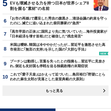
EVも壊滅させる力を持つ日本が世界シェア8
割を握る"素材"の名前
｢お市の再婚｣で露呈した秀吉の腹黒さ…清須会議の約束を守っ
たのに､滅亡に追い込まれた柴田勝家の"急所"
｢高市早苗の正体｣に国民より先に気づいていた…海外投資家が
｢日本経済を壊す首相｣だと確信した"残念発言"
米国は曖昧､韓国は冷ややかだったが…習近平を激怒させた高
市発言に｢無言の支持｣を示した国の｢大胆な手法｣
プーチンは動揺し､言葉を失ったとの指摘も…習近平に見放さ
れ､側近も友好国も停戦を迫る独裁政権の末期症状
これで｢愛子天皇｣はかえって近づいた…島田裕巳｢野望にとら
われた麻生太郎が見落とした皇室典範の大原則｣
もっと見る