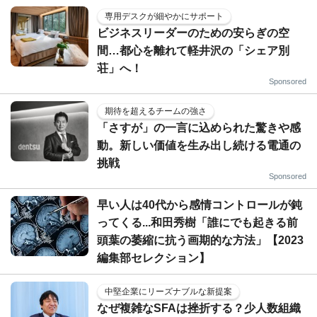
専用デスクが細やかにサポート
ビジネスリーダーのための安らぎの空
間…都心を離れて軽井沢の「シェア別
荘」へ！
Sponsored
期待を超えるチームの強さ
「さすが」の一言に込められた驚きや感
動。新しい価値を生み出し続ける電通の
挑戦
Sponsored
早い人は40代から感情コントロールが鈍
ってくる...和田秀樹「誰にでも起きる前
頭葉の萎縮に抗う画期的な方法」【2023
編集部セレクション】
中堅企業にリーズナブルな新提案
なぜ複雑なSFAは挫折する？少人数組織