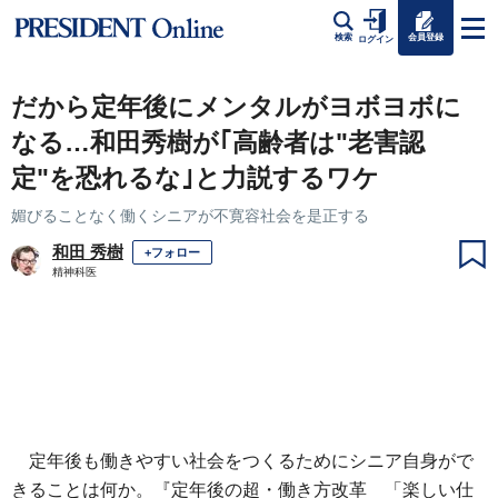
会員登録
検索
ログイン
だから定年後にメンタルがヨボヨボに
なる…和田秀樹が｢高齢者は"老害認
定"を恐れるな｣と力説するワケ
媚びることなく働くシニアが不寛容社会を是正する
和田 秀樹
+フォロー
精神科医
定年後も働きやすい社会をつくるためにシニア自身がで
きることは何か。『定年後の超・働き方改革 「楽しい仕