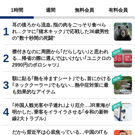
1時間
週間
無料会員
有料会員
耳の後ろから流血､指の肉をごっそり食べら
れ…クマに｢猪木キック｣で応戦した36歳男性
の"数十秒間の死闘"
襟付きなのに周囲から｢だらしない｣と思われ
る…帰省の際に選んではいけない｢ユニクロの
2990円のポロシャツ｣
額に貼る｢熱を冷ますシート｣でも､首にかける
｢ネッククーラー｣でもない…熱中症対策に最
も効果的なアイテム
｢外国人観光客や子連れ｣より厄介…JR東海が
明かした､乗客をイライラさせる｢令和の新幹
線2大トラブル｣
だから習近平は心底焦っている…中国のITも