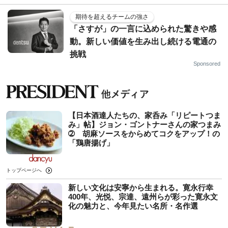
期待を超えるチームの強さ
「さすが」の一言に込められた驚きや感
動。新しい価値を生み出し続ける電通の
挑戦
Sponsored
【日本酒達人たちの、家呑み「リピートつま
み」帖】ジョン・ゴントナーさんの家つまみ
➁ 胡麻ソースをからめてコクをアップ！の
「鶏唐揚げ」
トップページへ
新しい文化は安寧から生まれる。寛永行幸
400年、光悦、宗達、遠州らが彩った寛永文
化の魅力と、今年見たい名所・名作選